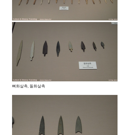
뼈화살촉, 돌화살촉