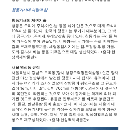
청동기시대 사람의 삶
청동기새의 제련기술
청동은 구리에 주석.아연.납 등을 섞어 만든 것으로 대개 주석이
10%이상 들어간다. 한국의 청동기는 무기가 대부분이고, 그 밖
에 공구.의기.꾸미개.수레말갖춤 등이 있다. 청동기는 구리를 녹
여 거푸집에 부어 만들었다. 비파형동검시기에는 주로 비파형동
검과 부채모양도끼를, 세형동검시기에는 검.투겁창.꺾창.거울.
도끼.끌.낚시바늘 등을 거푸집으로 대량 생산하였다. <출처:한
성백제박물관>
서울 역삼동 유적
서울특별시 강남구 도곡동(당시 행정구역명은역삼동) 인근 양재
천변 야산 정상부에서 발견된 청동기시대 집자리 유적이다. 집
자리는 여러기가 조사되었으며 장방형이 평면구조로 그 규모가
길이 16m, 너비 3m, 깊이 70cm로 대형이다. 외곽에서 많은 양
의 목탄편이 확인되는 것으로 보아 이 집자리는 화재에 의해 폐
기된 것으로 추정된다. 유물은 민무늬토기를 비롯해 붉은간토
기, 돌끌, 반달돌칼 등이 출토되었다. 이 디오라마는 서울의 대
표적인 청동기시대 유적인 역삼동 집자리를 모델로 하여 청동기
시대 농경, 목책, 환호, 제세, 무덤 축조 등의 일상생활모습을 모
형으로 재구성하였다. <출처:한성백제박물관>