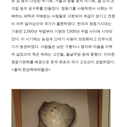
로 검 등의 다양한 무기류, 거울과 방울 등의 의기류, 끌.도끼.조
각칼 등의 공구류를 만들었다. 청동기를 사용하면서 사회는 지
배하는 세력과 지배받는 사람들로 구분되어 계급이 생기고 전쟁
이 자주 일어났으며 국가가 출현하였다. 한국의 청동기시대는
기원전 2,000년 무렵부터 기원전 1,500년 무렵 사이에 시작되
었다. 이 시기에는 농경과 간석기 사용이 보편화되고 민무늬토
기가 등장하였다. 사람들은 낮은 구릉이나 평지에 마을을 이루
며 살았으며 죽은 뒤에는 고인돌, 돌널무덤 등에 묻혔다. 이러한
청동기문화를 배경으로 한국 최초의 국가 고조선이 성립하였다.
<출처:한성백제박물관>