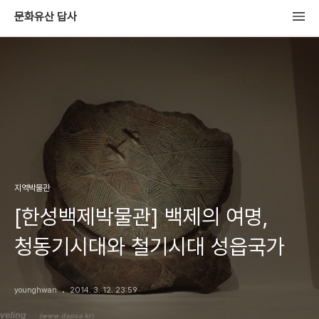
문화유산 답사
지역박물관
[한성백제박물관] 백제의 여명,
청동기시대와 철기시대 성읍국가
younghwan
2014. 3. 12. 23:59