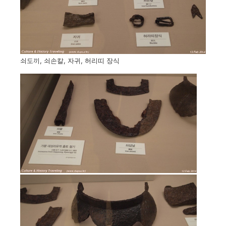
쇠도끼, 쇠손칼, 자귀, 허리띠 장식