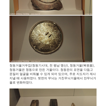
청동거울거푸집(청동기시대, 전 평남 맹산), 청동거울(복원품),
청동거울은 청동으로 만든 거울이다. 청동판의 표면을 다듬고
문질러 얼굴을 비춰볼 수 있게 되어 있으며, 주로 지도자가 제사
지낼 때 사용하였다. 뒷면의 무늬는 거친무늬거울에서 잔무늬거
울로 변화하였다.