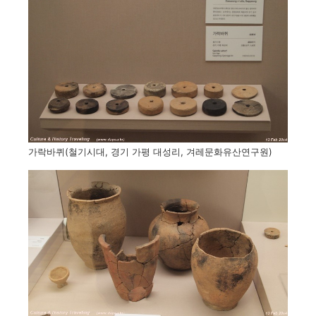
가락바퀴(철기시대, 경기 가평 대성리, 겨레문화유산연구원)