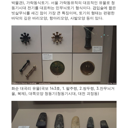
박물관), 가락동식토기. 서울 가락동유적의 대표적인 유물로 청
동기시대 전기를 대표하는 민무늬토기 형식이다. 겹입술에 짧은
빗살무늬를 새긴 점이 가장 큰 특징이며, 토기의 형태는 편평한
바닥의 깊은 바리모양, 항아리모양, 사발모양 등이 있다.
화순 대곡리 유물(국보 143호, 1. 팔주령, 2.쌍두령, 3.잔무늬거
울, 복제), 대쪽모양 청동기(청동기시대, 대전 괴정동)