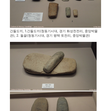
간돌도끼, 1.간돌도끼(청동기시대, 경기 화성천전리, 중앙박물
관), 2. 돌끌(청동기시대, 경기 평택 토전리, 중앙박물관)