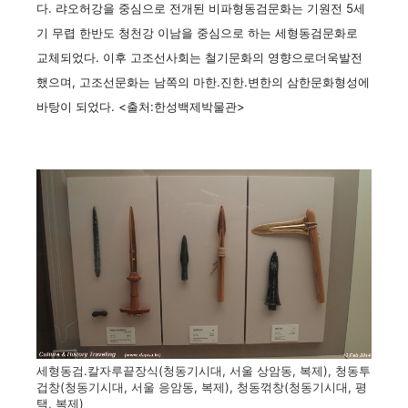
다. 랴오허강을 중심으로 전개된 비파형동검문화는 기원전 5세
기 무렵 한반도 청천강 이남을 중심으로 하는 세형동검문화로
교체되었다. 이후 고조선사회는 철기문화의 영향으로더욱발전
했으며, 고조선문화는 남쪽의 마한.진한.변한의 삼한문화형성에
바탕이 되었다. <출처:한성백제박물관>
세형동검.칼자루끝장식(청동기시대, 서울 상암동, 복제), 청동투
겁창(청동기시대, 서울 응암동, 복제), 청동꺾창(청동기시대, 평
택, 복제)