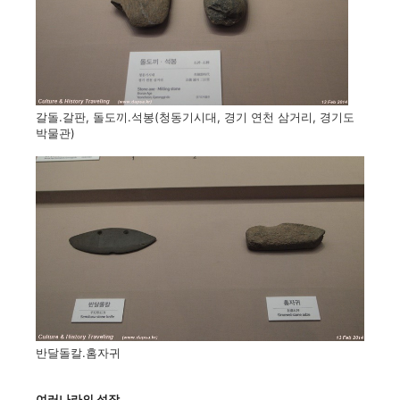
갈돌.갈판, 돌도끼.석봉(청동기시대, 경기 연천 삼거리, 경기도
박물관)
반달돌칼.홈자귀
여러나라의 성장