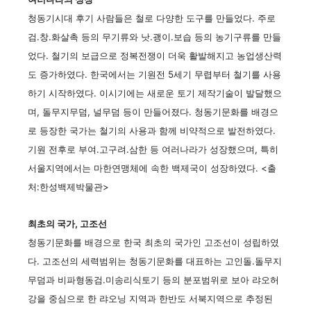
청동기시대 후기 사람들은 철로 다양한 도구를 만들었다. 주로
검.창.화살촉 등의 무기류와 낫.괭이.보습 등의 농기구류를 만들
었다. 철기의 보급으로 정복전쟁이 더욱 활발해지고 농업생산력
도 증가하였다. 한국에서는 기원전 5세기 무렵부터 철기를 사용
하기 시작하였다. 이시기에는 새로운 토기 제작기술이 발달했으
며, 돌무지무덤, 널무덤 등이 만들어졌다. 청동기문화를 배경으
로 등장한 국가는 철기의 사용과 함께 비약적으로 발전하였다.
기원 전후로 부여.고구려.삼한 등 여러나라가 성장했으며, 특히
서울지역에서는 마한연맹체에 속한 백제국이 성장하였다. <출
처:한성백제박물관>
최초의 국가, 고조선
청동기문화를 배경으로 한국 최초의 국가인 고조선이 성립하였
다. 고조선의 세력범위는 청동기문화를 대표하는 고인돌.돌무지
무덤과 비파형동검.미송리식토기 등의 분포범위로 보아 랴오허
강을 중심으로 한 랴오닝 지역과 한반도 서북지역으로 추정된