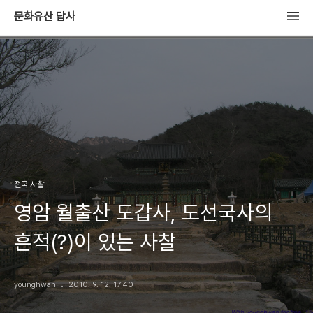
문화유산 답사
전국 사찰
영암 월출산 도갑사, 도선국사의
흔적(?)이 있는 사찰
younghwan
2010. 9. 12. 17:40