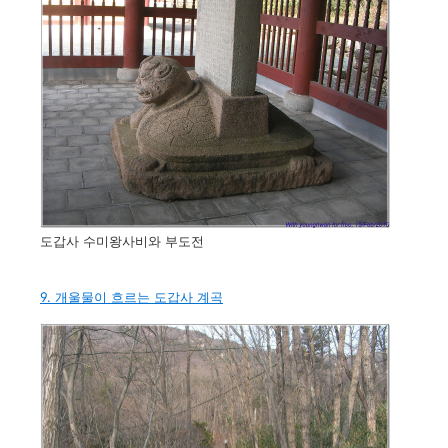
도갑사 수미왕사비와 부도전
9. 개울물이 흐르는 도갑사 계곡