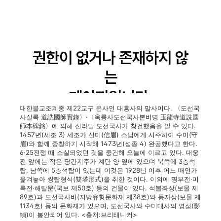
대한불교조계종 제22교구 본사인 대흥사의 말사이다. 〈도선국
사실록 道詵國師實錄〉·〈옥룡사도선국사본비명 玉龍寺道詵國
師本碑銘〉에 의해 신라말 도선국사가 창건했음을 알 수 있다.
1457년(세조 3) 세조가 신미(信眉) 스님에게 시주하여 수미(守
眉)와 함께 중창하기 시작해 1473년(성종 4) 완공했다고 한다.
6·25전쟁 때 소실되었던 것을 중건해 오늘에 이르고 있다. 대웅
전 앞에는 작은 당간지주가 계단 양 옆에 있으며 북쪽에 3층석
탑, 남쪽에 5층석탑이 있는데 이것은 1928년 이후 어느 때인가
옮겨놓아 쌍탑형식(雙塔形式)을 취한 것이다. 이외에 명부전·미
륵전·해탈문(국보 제50호) 등의 건물이 있다. 석불좌상(보물 제
89호)과 도선국사비(지방유형문화재 제38호)와 동자상(보물 제
1134호) 등의 문화재가 있으며, 도선국사와 수미대사의 영정(影
幀)이 봉안되어 있다. <출처:브리태니커>