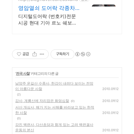
영암열쇠 도어락 각종차
키제작
디지털도어락 (번호키)전문
시공 현대 기아 르노 쉐보레
차키제작 전문 각종수입차개
문
공감
구독하기
'
전국 사찰
' 카테고리의 다른 글
남양주 운길산 수종사, 한강이 내려다 보이는 전망
이 아름다운 사찰
2010.09.12
(2)
갑사, 계룡산에 자리잡은 화엄십찰
2010.09.12
(0)
서산 개심사, 해가 지는 서해를 바라보고 있는 한적
한 사찰
2010.09.12
(0)
강진 백련사, 다산초당과 함게 있는 고려 백련결사
운동의 본산
2010.09.12