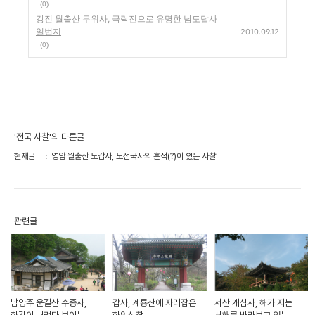
(0)
강진 월출산 무위사, 극락전으로 유명한 남도답사
일번지
2010.09.12
(0)
'전국 사찰'의 다른글
현재글
영암 월출산 도갑사, 도선국사의 흔적(?)이 있는 사찰
관련글
남양주 운길산 수종사,
갑사, 계룡산에 자리잡은
서산 개심사, 해가 지는