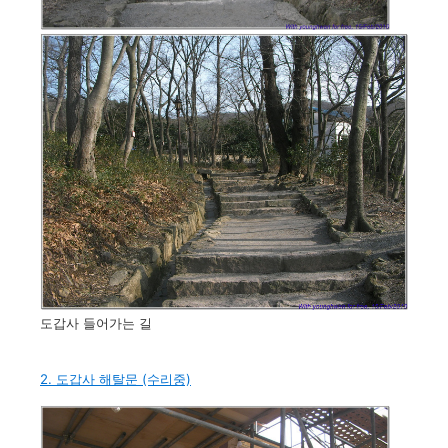
도갑사 들어가는 길
2. 도갑사 해탈문 (수리중)