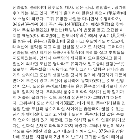
신라말의 승려이며 풍수설의 대사. 성은 김씨. 영암출신. 왕가의
후예라는 설도 있다. 15세에 출가하여 월유산 화엄사(華嚴寺)에
서 스님이 되었다. 그뒤 유명한 사찰을 다니면서 수행하다가,
846년(문성왕 8)에 곡성 동리산(桐裏山)의 혜철(惠徹)을 찾아
가서 무설설(無說說) 무법법(無法法)의 법문을 듣고 오묘한 이
치를 깨달았다. 850년에는 천도사(穿道寺)에서 구족계(具足戒)
를 받은 뒤, 운봉산(雲峯山)에 굴을 파고 수도하기도 하였으며,
태백산에 움막을 치고 여름 한철을 보내기도 하였다. 그러다가
전라남도 광양 백계산 옥룡사(玉龍寺)에 자리를 잡고 후학들을
지도하였는데, 언제나 수백명의 제자들이 모여들었다고 한다.
일설에 의하면 도선은 당나라로 유학가서 밀교승려 일행(一行)
으로부터 풍수설을 배워왔다고 한다. 그러나 일행은 당나라 초
기의 승려이고 도선의 생몰년은 당나라 말기에 해당하기 때문에
연대에 모순이 있고, 도선이 당나라에 유학하였다는 것도 신빙
성이 없다. 도선은 승려로서보다는 음양풍수설의 대가로서 가장
널리 알려져 있다. 우리나라 풍수지리학의 역사가 신라 말기까
지 거슬러 올라가는 것도 도선의 생존연대가 그때였기 때문이
다. 그뒤부터 도선 하면 비기(秘記), 비기 하면 풍수지리설을 연
상할 만큼 도선과 풍수지리설 사이에는 끊을래야 끊을 수 없는
관계가 맺어졌다. 그리고 언제나 도선이 풍수지리설 같은 주술
적 언어와 함께 있기 때문에, 그는 역사적 실재의 인물이라기보
다는 신화적 존재로 파악되기까지 하였다. 그러나 도선이 역사
적으로 유명해진 것을 고려 태조에 의해서였다. 875년(헌강왕
1)에 도선은 "지금부터 2년 뒤에 반드시 고귀한 사람이 태어날