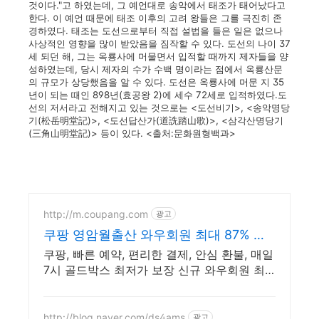
것이다."고 하였는데, 그 예언대로 송악에서 태조가 태어났다고
한다. 이 예언 때문에 태조 이후의 고려 왕들은 그를 극진히 존
경하였다. 태조는 도선으로부터 직접 설법을 들은 일은 없으나
사상적인 영향을 많이 받았음을 짐작할 수 있다. 도선의 나이 37
세 되던 해, 그는 옥룡사에 머물면서 입적할 때까지 제자들을 양
성하였는데, 당시 제자의 수가 수백 명이라는 점에서 옥룡산문
의 규모가 상당했음을 알 수 있다. 도선은 옥룡사에 머문 지 35
년이 되는 때인 898년(효공왕 2)에 세수 72세로 입적하였다.도
선의 저서라고 전해지고 있는 것으로는 <도선비기>, <송악명당
기(松岳明堂記)>, <도선답산가(道詵踏山歌)>, <삼각산명당기
(三角山明堂記)> 등이 있다. <출처:문화원형백과>
http://m.coupang.com
광고
쿠팡 영암월출산 와우회원 최대 87% 할
인
쿠팡, 빠른 예약, 편리한 결제, 안심 환불, 매일
7시 골드박스 최저가 보장 신규 와우회원 최
대 2만3천원 쿠폰팩+5% 추가적립 혜택! 여행
도 이제 쿠팡에서!
http://blog.naver.com/ds4ams
광고