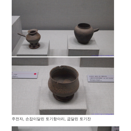
주전자, 손잡이달린 토기항아리, 굽달린 토기잔