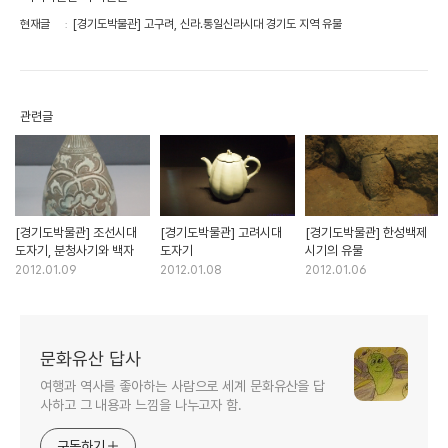
현재글
[경기도박물관] 고구려, 신라.통일신라시대 경기도 지역 유물
관련글
[경기도박물관] 조선시대
[경기도박물관] 고려시대
[경기도박물관] 한성백제
도자기, 분청사기와 백자
도자기
시기의 유물
2012.01.09
2012.01.08
2012.01.06
문화유산 답사
여행과 역사를 좋아하는 사람으로 세계 문화유산을 답
사하고 그 내용과 느낌을 나누고자 함.
구독하기