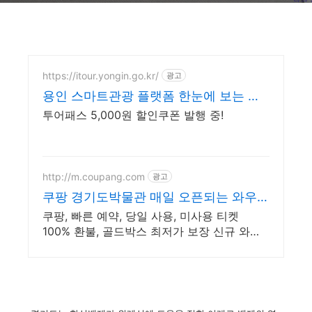
https://itour.yongin.go.kr/
광고
용인 스마트관광 플랫폼 한눈에 보는 용
인,
투어패스 5,000원 할인쿠폰 발행 중!
http://m.coupang.com
광고
쿠팡 경기도박물관 매일 오픈되는 와우회
원 특가
쿠팡, 빠른 예약, 당일 사용, 미사용 티켓
100% 환불, 골드박스 최저가 보장 신규 와우
회원 최대 2만3천원 쿠폰팩+5% 추가적립 혜
택! 여행도 이제 쿠팡에서!