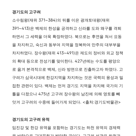
경기도의 고구려
소수림왕(재위 371~384)의 뒤를 이은 광개토대왕(재위
391~413)은 백제의 한성을 공격하고 신라를 도와 왜구를 격퇴
하면서 그 세력을 더욱 확장하였다. 북으로는 후연을 쳐서 요동
을 차지하고, 숙신과 동부여 지역을 정복하여 만주의 대부부을
차지하였다. 장수왕(재위 413~491)은 제도의 정비와 외교 정책
의 확대 등으로 전성기를 맞이한다. 427년에는 수도를 평양으
로 옮겨 본격적으로 백제, 신라 방면으로 진출하고자 하였다. 고
구려가 삼국시대에 한강지역을 차지하는 것은 국력의 융성과 밀
접한 관련이 있다. 백제는 먼저 경기도 지역을 차지해 국가의 기
틀을 다졌으나 475년 고구려 장수왕의 남진에 의해 영토를 빼
앗겨 고구려의 수중에 들어가게 되었다. <출처:경기도박물관>
경기도의 고구려 유적
임진강 및 한강 유역을 포함하는 경기도는 하천 유역의 경제력
을 바탕으로 고대문화가 발달한 곳이다. 고구려 성곽은 하천과