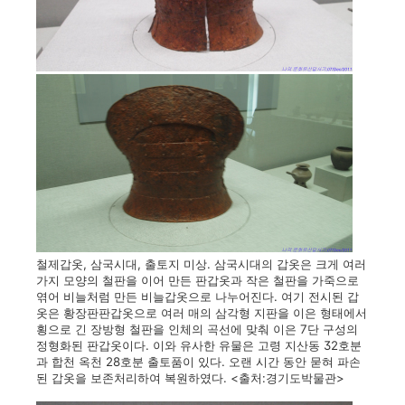
철제갑옷, 삼국시대, 출토지 미상. 삼국시대의 갑옷은 크게 여러
가지 모양의 철판을 이어 만든 판갑옷과 작은 철판을 가죽으로
엮어 비늘처럼 만든 비늘갑옷으로 나누어진다. 여기 전시된 갑
옷은 황장판판갑옷으로 여러 매의 삼각형 지판을 이은 형태에서
횡으로 긴 장방형 철판을 인체의 곡선에 맞춰 이은 7단 구성의
정형화된 판갑옷이다. 이와 유사한 유물은 고령 지산동 32호분
과 합천 옥천 28호분 출토품이 있다. 오랜 시간 동안 묻혀 파손
된 갑옷을 보존처리하여 복원하였다. <출처:경기도박물관>