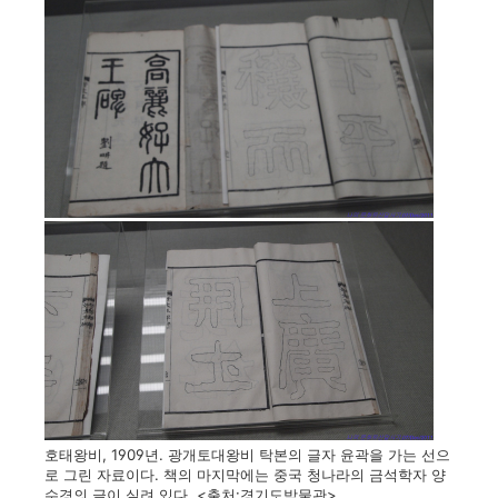
호태왕비, 1909년. 광개토대왕비 탁본의 글자 윤곽을 가는 선으
로 그린 자료이다. 책의 마지막에는 중국 청나라의 금석학자 양
수경의 글이 실려 있다. <출처:경기도박물관>