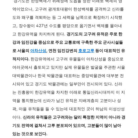
경기도는 한성백제가 위례성에 도읍을 정한 이래로 백제의 영
역이었으나, 고구려 광개토대왕이 한성백제를 공격하고 신라를
도와 왜구를 격퇴하는 등 그 세력을 남쪽으로 확장하기 시작했
고, 장수왕이 427년 수도를 평양으로 옮기면서 백제를 몰아내
고 한강유역을 차지하게 된다.
경기도의 고구려 유적은 주로 한
강과 임진강을 중심으로 주요 교통로에 구축한 주요 군사시설들
로 서울의
아차산성
, 연천 임진강변의
호로고루
등이 대표적인 유
적지이다.
한강유역에서 고구려 유물들이 아차산성을 중심으로
여러곳에서 출토되고 있지만 실제 유물들은 발굴을 주관한 서울
대박물관이나 한국 박물관을 대표하는 중앙박물관에 대부분 전
시되어 있고 경기도 박물관에는 일부만이 전시되어 있다. 신라
는 진흥왕이 한강유역을 차지한 이래로 통일신라시대까지 이 지
역을 통치했는데 신라가 남긴 유적은 지배계층의 고분이나 성
곽, 마을 유적들을 들 수 있는데 대표적인 곳이 하남의 이성산성
이다.
신라의 유적들은 고구려와는 달리 특정한 지역이 아니라 경
기도 전역에 걸쳐서 고루 분포되어 있으며, 고분들이 많이 남아
있는 것으로 보인다.