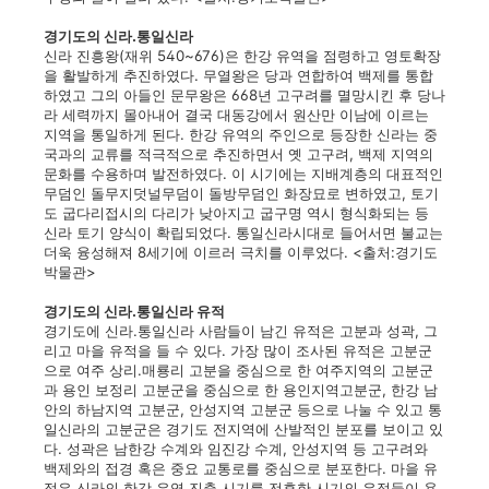
경기도의 신라.통일신라
신라 진흥왕(재위 540~676)은 한강 유역을 점령하고 영토확장
을 활발하게 추진하였다. 무열왕은 당과 연합하여 백제를 통합
하였고 그의 아들인 문무왕은 668년 고구려를 멸망시킨 후 당나
라 세력까지 몰아내어 결국 대동강에서 원산만 이남에 이르는
지역을 통일하게 된다. 한강 유역의 주인으로 등장한 신라는 중
국과의 교류를 적극적으로 추진하면서 옛 고구려, 백제 지역의
문화를 수용하며 발전하였다. 이 시기에는 지배계층의 대표적인
무덤인 돌무지덧널무덤이 돌방무덤인 화장묘로 변하였고, 토기
도 굽다리접시의 다리가 낮아지고 굽구명 역시 형식화되는 등
신라 토기 양식이 확립되었다. 통일신라시대로 들어서면 불교는
더욱 융성해져 8세기에 이르러 극치를 이루었다. <출처:경기도
박물관>
경기도의 신라.통일신라 유적
경기도에 신라.통일신라 사람들이 남긴 유적은 고분과 성곽, 그
리고 마을 유적을 들 수 있다. 가장 많이 조사된 유적은 고분군
으로 여주 상리.매룡리 고분을 중심으로 한 여주지역의 고분군
과 용인 보정리 고분군을 중심으로 한 용인지역고분군, 한강 남
안의 하남지역 고분군, 안성지역 고분군 등으로 나눌 수 있고 통
일신라의 고분군은 경기도 전지역에 산발적인 분포를 보이고 있
다. 성곽은 남한강 수계와 임진강 수계, 안성지역 등 고구려와
백제와의 접경 혹은 중요 교통로를 중심으로 분포한다. 마을 유
적은 신라의 한강 유역 진출 시기를 전후한 시기의 유적들이 용