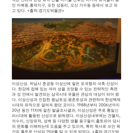
인 마북동.흥덕지구, 포천 성동리, 오산 가수동 등에서 보고 되
고 있다. <출처:경기도박물관>
이성산성. 하남시 춘궁동 이성산에 쌓은 포곡형의 석축 산성이
다. 한강에 접해 있는 여러 성을 조망할 수 있는 전략적인 측면
과 성 안에서 발견되는 삼국시대 유물은 관심의 대상이 되어 왔
다. 이성산성과 인접한 풍납토성.몽촌토성과 관련하여 한성백제
시대의 유적으로 알려져 왔던 곳이다. 1988년부터 2006년까지
20년 동안 11차에 걸친 발굴조사결과, 이성산성은 주로 통일신
라시대에 활용된 산성으로 밝혀졌다. 이성산성내부에는 건물지,
저수지, 신앙유적, 성벽 등 다양한 생활 용구들이 출토되어 당시
의 문화를 이해하는데 도움을 주고 있으며, 특히 묵서로 쓰인 목
간의 출토로 산성의 연대를 알 수 있게 되었다. <출처:경기도박