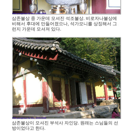
삼존불상 중 가운데 모셔진 석조불상. 비로자나불상에
비해서 후대에 만들어졌으나, 석가모니를 상징해서 그
런지 가운데 모셔져 있다.
삼존불상이 모셔진 부석사 자인당. 원래는 스님들의 선
방이었다고 한다.