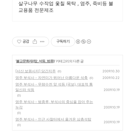
어가는 백년가게
살구나무 수작업 옻칠 목탁 , 염주, 죽비등 불
교용품 전문제조
공감
구독하기
'
불교문화재(탑_석등_범종)
' 카테고리의 다른 글
[서산 보원사지] 당간지주
2009.10.30
(0)
영주 부석사 - 자연미가 뛰어난 아름다운 석축
2009.10.22
(0)
영주 부석사 - 무량수전 앞 석등 (국보), 대표적 통
일신라 석등
2009.10.19
(0)
영주 부석사 - 범종루, 부석사의 중심을 잡아 주는
누각
2009.10.19
(0)
영주 부석사 - 인근 사찰터에서 옮겨온 삼층석탑
2009.10.19
(0)