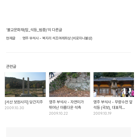
'불교문화재(탑_석등_범종)'의 다른글
현재글
영주 부석사 - 북지리 석조여래좌상 (비로자나불상)
관련글
[서산 보원사지] 당간지주
영주 부석사 - 자연미가
영주 부석사 - 무량수전 앞
뛰어난 아름다운 석축
석등 (국보), 대표적
2009.10.30
통일신라 석등
2009.10.22
2009.10.19