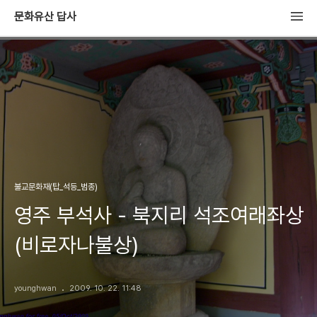
문화유산 답사
불교문화재(탑_석등_범종)
영주 부석사 - 북지리 석조여래좌상
(비로자나불상)
younghwan
2009. 10. 22. 11:48