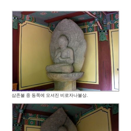
삼존불 중 동쪽에 모셔진 비로자나불상.