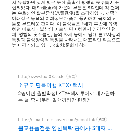
시 유행하던 얇게 빚은 듯한 촘촘한 평행의 옷주름이 표
현되었다. 대좌(臺座)의 가운데 부분은 8각인데 각 면에
는 수호신인 팔부중상(八部衆像)을 조각하였다. 서쪽의
여래상은 동쪽의 여래상보다 좀더 풍만하며 육체의 선
들도 부드러운 편이다. 이 불상들은 9세기 후반에 유행
하던 비로자나불상의 예로서 단아하면서 인간적인 형
태, 평행의 옷주름선, 몸의 자세 등에서 당대 불교사상의
특징과 불상양식의 특징을 나타내는 대표적인 작품으로
높이 평가되고 있다. <출처:문화재청>
http://www.tour08.co.kr
광고
소규모 단독여행 KTX+택시
2명이면 출발확정! KTX+택시투어로 내가원하
는 날 즉시!우리 일행끼리만 편하게
https://smartstore.naver.com/ycmoktak
광고
불교용품전문 영천목탁 공예사 3대째 이