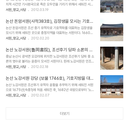
원에 비해서는 크지 않다. 우저서원은 조헌선생을 모신 사당과 학생들
치적 사건인 기사환국으로 죽은 오두인을 기리기 위해서 세워진 서원
이 공부하는 강당, 동.서재로만 이루어져 있다. 조헌은 김포출신으로
이다. 구한말 대원군의 서원철폐령에도 훼손되지 않은 47개의 서원
서원_향교_사당
2012.03.19
조선중기의 유학자이자 임진왜란 당시 크게 활약한 의병장으로 잘 알
중 하나로 경기도를 대표하는 서원이라고 할 수 있다. 숙종대에 창건된
려져 있다. 명종대에 급제하여 전라도사, 통진현감, 보은현감 등의 관
덕봉서원은 창건된 해에 숙종으로부터 사액을 받았다. 건물은 강당인
직을 역임하였으며, 관직에 물러난 뒤로는 충청도..
논산 돈암서원(사적383호), 김장생을 모시는 기호지
정의당과 사당이 덕봉사우가 일렬로 배치된 전학후묘의 공간배치를
방을 대표하는 서원
논산 돈암서원은 조선 중기 유학자로 기호학파를 대표하는 김장생을
하고 있다. 유생들이 공부하던 강당인 정의당은 정조18년(1794)에
모시기 위해 세워진 곳으로 충청지역을 대표하는 서원이다. 1660년
중수된 것이라고 하며, 나머지 건물들은 대체로 최근에 지어진 건물들
(현종1)에 사액을 받았으며 흥선대원군의 서원철폐령에도 살아남은
서원_향교_사당
2012.02.20
이다. 경기도에 소재한 다른 서원과 마찬가지로 건물의 규모가 단촐한
전국 47개 서원 중 하나이다. 돈암서원은 보물로 지정된 강당 건물인
편이로, 교육기관으로서의 역할보다는 제사를 올리는 사당의 성격이
응도당이 출입문 왼쪽편에 위치하고 있으며, 출입문 정면에 강학공간
강한 조선후기에 세워진 서원의 특징을 잘 보여주고 ..
논산 노강서원(魯岡書院), 조선후기 당파 소론의 영
인 또다른 강당인 양성당, 유생들의 기숙사인 동.서재, 양성당 왼쪽편
수 윤증을 모신 서원
충남 논산시 광석면 오강리에 위치한 노강서원은 조선후기 당파 중 소
에 장판각과 정의당이, 오른편에는 고직사가 배치되어 있고 뒷편에 사
론의 영수로 불리는 윤증이 모셔진 서원이다. 원래 노강서원은 인조대
당인 유경사를 두고 있는 전학후묘의 공간배치를 하고 있다. 사당에는
에 동부승지.이조참의 등을 지냈으며, 병자호란 당시 사간으로 척화를
서원_향교_사당
2012.02.18
김장생을 비롯하여 그의 아들인 김집, 노론의 영수인 송시열과 송준길
주장했던 윤황을 모시기 위해 1675년에 김수항의 발의로 세워졌으고
의 위패를 모시고 있다. 원래 돈암서원은 인근 다른 곳에 위치하고 있
1682년(숙종8)에 '노강'이라는 사액을 받았다. 1717년(숙종43)에
었으나, 지대가 낮고 홍수때 물이 잠기는 경우가..
논산 노강서원 강당 (보물 1746호), 기호지방을 대표
당쟁의 결과로 사액이 철거되었다가 1781년(정조5)에 회복되었다.
하는 서원 건축물
논산 노강서원은 조선후기 유학자 윤황을 추무하기 위해 세워진 서원
노강서원은 이후 윤문거를 비롯하여 윤선거, 윤증 부자가 추가로 배향
으로 1675년(숙종1)에 처음 세워진 후, 1682년 국왕으로부터 '노
되었고, 소론의 영수 윤증을 모신 서원으로 지역에서 영향력이 있는 서
강'이라는 현판과 토지를 하사받은 사액서원이다. 후에 그의 아들 윤문
서원_향교_사당
2012.02.07
원으로 발전하여 대원군의 서원철폐령에도 살아남은 전국 47개 서원
거와 윤선거.윤증 부자를 함께 모신 서원으로 논산 돈암서원과 함께 기
중 하나가 되었다. 소론의 영수로 알려진 윤증은 윤선거의 아들로 원래
호지방을 대표하는 큰 서원으로 대원군의 서원철폐령에도 철폐되지
송시열의 제자로 학문이 돋보였던..
않은 서원 중 하나이다. 노강서원은 앞쪽에 강당과 동.서재로 이루어진
더보기
강학공간이, 뒷편에 사당인 제향공인 배치된 전학후묘의 공간배치를
하고 있다. 보물 1746호로 지정된 노강서원 강당은 앞면5칸, 옆면 3
칸의 크 규모의 건축물로 돈암서원 응도당과 함께 기호지방을 대표하