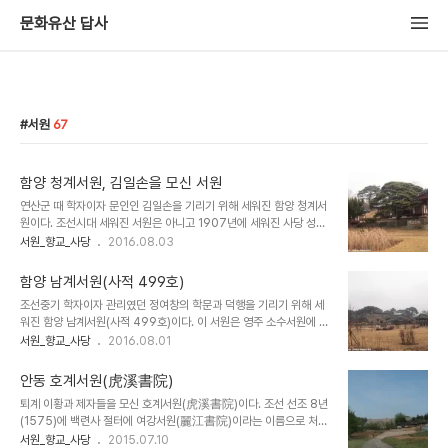
문화유산 답사
서원
67
함양 청계서원, 김일손을 모신 서원
연산군 때 학자이자 문인인 김일손을 기리기 위해 세워진 함양 청계서
원이다. 조선시대 세워진 서원은 아니고 1907년에 세워진 사당 성격
의 서원이다. 강당을 중심으로 강학공간이 낮은 곳에, 사당을 높은 곳
서원_향교_사당
2016.08.03
에 배치한 전학후묘의 공간배치를 하고 있다. 남계사원과 거의 비슷하
게 지어졌는데 건축적 측면에서 완성도는 떨어지는 편이다. 김일손
함양 남계서원(사적 499호)
(1464~1498년)은 조선 성종~연산군대 활동한 학자이자 관리로 남
조선중기 학자이자 관리였던 정여창의 학문과 덕행을 기리기 위해 세
계사원에 모셔진 정여창과 함께 김종직의 제자였다. 그는 사관으로 김
워진 함양 남계서원(사적 499호)이다. 이 서원은 영주 소수서원에 이
종직의 ‘조의제문’이란 글을 사초(史草)에 넣어 무오사화 때 희생되었
어 두번째로 세워진 서원이다. 아래쪽에 강학공간인 강당과 동.서재를
서원_향교_사당
2016.08.01
다. 한때 이곳에서 ‘청계정사’를 세후고 후학들을 양성했다고 하여 지
두고 위쪽에 사당을 전학후묘의 공간배치를 처음으로 구현한 서원으
역 유림들이 그를 기리는 유허비와 서원을 세웠다. 목천 도동서원과 청
로 후대 세워진 서원들의 모범이 되었던 곳이다. 문루, 강당, 동.서재,
도 자계서원에 모셔졌다. 함양 남계서원 옆..
안동 호계서원(虎溪書院)
경판고(장판각), 내삼문, 사당, 전사청, 고직사 등 서원이 갖추어야 할
퇴계 이황과 제자들을 모신 호계서원(虎溪書院)이다. 조선 선조 8년
건물을 제대로 갖추고 있다. 대원군의 서월철폐령에도 살아 남은 전국
(1575)에 백련사 절터에 여강서원(麗江書院)이라는 이름으로 처음
47개 서원 중 하나로 서원건축 측면에서 중요한 의미를 갖고 있다. 정
지어졌다. 1605년에 대홍수 유실되어 다시 지었으며, 숙종대에 호계
서원_향교_사당
2015.07.10
여창(1450~1504년)은 성종대에 활동한 인물이다. 조선중기 사림