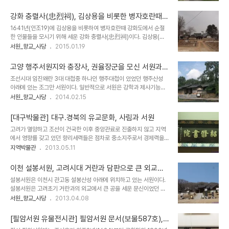
로 이름으로 사액을 받았다. 구한말 대원군의 서원훼철령으로 없어졌
세력을 이끌었던 김종직 문하에서 김굉필과 함께 수학하였다. 성종 때
다가 강당만 새로 지었다. 강당은 앞면 3칸이 대청마루이고 양쪽에 앞
여러차례 관직에 추천되었으나..
강화 충렬사(忠烈祠), 김상용을 비롯한 병자호란때
면 1칸씩 온돌방을 두고 있다. 원래는 도산서원에서 멀지 않은 와룡면
순절한 인물들을 모신 서원.
1641년(인조19)에 김상용을 비롯하여 병자호란때 강화도에서 순절
도곡리에 있었는데 1973년 안동댐 건설로 인하여 이곳으로 옮겼다.
한 인물들을 모시기 위해 세운 강화 충렬사(忠烈祠)이다. 김상용(金
향후 안동댐 부근으로 옮길 예정이라 한다. 안동시 임하면 임하댐 아래
尙容)은 조선 중기 문신으로 병자호란때 왕자들을 모시고 강화로 갔
서원_향교_사당
2015.01.19
에 위치한 호계서원. 호계서원은 퇴계 이황과 제자들인 류성룡, 김성일
다가 강화성이 함락되자 자결하였다. 건립 당시에는 우의정 김상용을
의 위패를 모신 서원이다. 구한말 서원철폐령으로 훼철되었다가 강당
비롯하여 순절한 6인을 모셨으나, 이후 당시 같이 순절한 인물들을 추
만 복원되었다. 원래는 도산서원과 멀지 ..
고양 행주서원지와 충장사, 권율장군을 모신 서원과
가하여 총 28명의 위패를 모시고 있다. 처음에는 현충사(顯忠祠)라
사당
조선시대 임진왜란 3대 대첩중 하나인 행주대첩이 있었던 행주산성
불렀으며, 효종으로부터 '충렬사(忠烈祠)'라는 이름과 현판을 하사받
아래에 있는 조그만 서원이다. 일반적으로 서원은 강학과 제사기능을
았다. 강화도에 남아 있는 유일한 서원으로 원래는 유생들이 공부하는
같이 가지고 있으면서 서원에 모신 인물의 학풍을 따르는 사람을 중심
서원_향교_사당
2014.02.15
교육기관의 역할을 했으나, 지금은 제사기능만 남아 있다. 강학공간인
으로 학문과 사상을 논하는 것이 보통이나, 이 곳 행주서원은 구한말인
명륜당과 동.서재가 없고 사당, 외삼문, 수직방과 전사청 등만 남아 있
1842년에 권율장군을을 모시는 서원 없어서 국왕인 헌종의 명으로
다. 구한말 서원철폐령에도 살아남은 전국 ..
[대구박물관] 대구.경북의 유교문화, 사림과 서원
세워진 서원으로 제사기능을 주로 하고 있는 서원이라고 할 수 있다.
고려가 멸망하고 조선이 건국한 이후 중앙관료로 진출하지 않고 지역
지금은 제사기능을 1970년에 행주산성내 사당인 충장사로 옮겨져서
에서 영향를 갖고 있던 향리세력들은 점차로 중소지주로서 경제력을
그 기능을 잃어버린 서원이다. 그래서 이름도 행주서원 옛터라는 의미
축적하면서 학문적인 역량도 갖추게 되었다. 특히, 성종대에 길재의 학
지역박물관
2013.05.11
로 행주서원지라고 부른다. 행주산성 아래 한강이 내려다 보이는 행주
문을 이어받은 김종직을 필두로 김굉필.정여창.김일손 등의 영남출신
나루터 인근에 세워진 이 행주서원 주변은 서울에서 가까운 대표적인
사림들이 중앙에 진출하면서 기존의 중앙 훈구세력을 충돌하여 여러
먹거리촌을 형성하고 있다. 행주서원지, 고양시 ..
이천 설봉서원, 고려시대 거란과 담판으로 큰 외교적
차례 사화가 발생하기도 하지만 명종대에 이르러 사림은 조선사회의
업적을 남긴 서희를 모신 서원
설봉서원은 이천시 관고동 설봉산성 아래에 위치하고 있는 서원이다.
주도세력으로 자리잡게 된다. 16세기 명종대에 중앙정계를 장악한 사
설봉서원은 고려초기 거란과의 외교에서 큰 공을 세운 문신이었던 서
림들은 다양한 학파를 형성하면서 성리학에 대한 논쟁을 생겨났다. 이
희를 비롯하여 이관의, 김안국, 최숙정을 모신 서원이다. 우리나라 서
서원_향교_사당
2013.04.08
런 농쟁의 결과로 서경덕.이황.조식.이이와 같은 탁월한 학자들이 등장
원 중 비교적 이른 시기인 명종대에 이천부사 정현이 지역유림의 건의
하게 되었으며, 조선시대를 이끌 성리학에 대한 이론을 정립하게 된다.
에 따라 세운 서원으로 이천출신 인물 중 빼어난 업적을 보인 인물들을
영남지역은 김종직을 비롯하여 사림들의 출신지로 다른 ..
[필암서원 유물전시관] 필암서원 문서(보물587호),
모신 서원으로 최치원 등을 모신 경주 서악서원과 비슷한 성격의 초창
서원 운영 기록을 남겨 놓은 문서