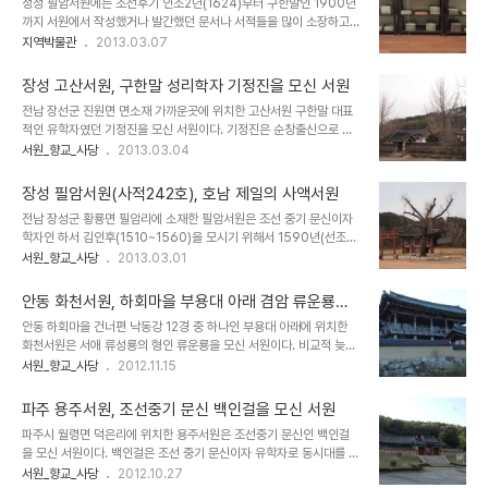
정성 필암서원에는 조선후기 인조2년(1624)부터 구한말인 1900년
기 서원이라 할 수 있다. 문중 중심 또는 조선시대 학문적으로 큰 업적
까지 서원에서 작성했거나 발간했던 문서나 서적들을 많이 소장하고
을 남긴 인물이 아니었기때문에 구한말 대원군의 서원철폐령으로 훼
있다. 원래는 서원내 서적이나 목판을 보관하는 건물인 장판각 건물에
지역박물관
2013.03.07
철되었다가 최근에 복원된 서원이다. 서원 건물은 사당, 강당, 동.서재
서 보관했으나, 지금은 서원 앞에 유물전시관 형태의 꽤 건물에서 서원
로 구성된 전형적인 서원의 건물배치를 하고 있다. 이천시 도심에서 가
의 내력과 생활모습을 보여주는 설명과 함께 전시해 놓고 있다. 그 중
까운 설봉공원내에 있어 공원을 찾거나 설봉..
장성 고산서원, 구한말 성리학자 기정진을 모신 서원
서원의 운영과정에서 작성한 각종 문서들은 조선후기 서원의 운영과
전남 장선군 진원면 면소재 가까운곳에 위치한 고산서원 구한말 대표
조직구성 들을 볼 수 있고, 지방교육제도와 사회경사 연구에 매우 중요
적인 유학자였던 기정진을 모신 서원이다. 기정진은 순창출신으로 구
한 자료로 평가되어 보물 587호로 지정되어 있다. 보물로 지정된 유
한말 호남지역에서 활동한 유학자로 서경덕.이황.이이를 계승한 정통
서원_향교_사당
2013.03.04
물은 총 14책 64매로, 역대 원장들을 기록한 '원장선생안', 서원에서
성리학의 대가로 일컬어진다. 구한말 세도정치체제에서 잠깐 벼슬에
강의를 담당한 교관, 강의에 참석자 등 강의내력을 기록한 '보강안', 강
나간적이 있으나 일생의 대부분을 호남지방에서 성리학을 연구하는데
회 참가자 명단인 '문계안', ..
장성 필암서원(사적242호), 호남 제일의 사액서원
보냈다고 한다. 오랜 세월 동안 중국 송나라와 조선의 정통 유학을 연
전남 장성군 황룡면 필암리에 소재한 필암서원은 조선 중기 문신이자
구했으며 '납량사의', '정자설', '이통설' 등 많은 저술을 남겼다. 장성
학자인 하서 김인후(1510~1560)을 모시기 위해서 1590년(선조
고산서원은 일반적인 서원과는 달리 일제강점기에 세워진 서원으로
23)에 세워진 서원이다. 전북 태인의 무성서원과 함께 호남지역을 대
서원_향교_사당
2013.03.01
모셔진 인물 또한 기정진과 그의 제자들이다. 서원의 건립은 조선후기
표하는 서원으로 영산강 중류지역 양반사회의 중심이 되었던 서원이
영.정조대에 들어서면서 서원의 무분별하게 설립되면서 그 수가 급격
다. 서원은 뛰어난 업적을 남긴 인물을 제사를 모시는 기능과 후학을
히 늘어나서 사회문제가 되었기때문에 그 이후 서원..
안동 화천서원, 하회마을 부용대 아래 겸암 류운룡을
양성하기 위한 교육기관으로서 기능을 갖고 있는데 필암서원은 교육
모신 서원
안동 하회마을 건너편 낙동강 12경 중 하나인 부용대 아래에 위치한
기관으로서의 역할이 더 중시되었던 서원이다. 처음에는 장성읍 기산
화천서원은 서애 류성룡의 형인 류운룡을 모신 서원이다. 비교적 늦은
리에 서원이 세워졌으나 정유재란으로 소실되었다가 인조대에 다른곳
시기은 조선후기 정조대에 세워진 서원으로 당시 서원은 교육기능보
서원_향교_사당
2012.11.15
에 옮겼으나 수해를 입어 1672년(현종13)에 현재의 위치로 옮겨졌다
다는 제사 기능을 중시하여 강학공간을 크게 짓지 않는데 비해 화천서
고 한다. 1659년(효종10)에 '필암'이는 이름을 하사받아 사액서원으
원은 조선 중기의 교육기능 중심 서원과 비슷한 규모로 지어졌다. 구한
로 승격되었으며, 구한말 대원군의 서원철폐령에도..
파주 용주서원, 조선중기 문신 백인걸을 모신 서원
말 흥선대원군의 서원철폐령으로 훼철되어 강당과 주사만 남아 있던
파주시 월령면 덕은리에 위치한 용주서원은 조선중기 문신인 백인걸
것으로 1996년에 복원하였다. 서원건물은 대부분 최근에 지은지은
을 모신 서원이다. 백인걸은 조선 중기 문신이자 유학자로 동시대를 대
것으로 큰 의미를 가지고 있는 것은 아니지만, 낙동강 명승인 부용대와
표하는 유학자 조광조의 제자 중의 한명으로 기묘사화 때 큰 화를 입지
서원_향교_사당
2012.10.27
인근에 있는 옥연정사와 더불어 하외마을 양반들이 후학양성을 위한