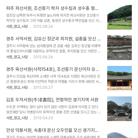
않았지만 명종대에 여러 벼슬을 역임하다 을사사화 때 파직되고 이후
세웠던 입지조건과 배경에 의미를 갖는 서원이다. 겸암 류운룡은 서애
유배되기도 했다. 이후에 복직하여 선조때까지 여러 벼슬을 역임하였
류성룡의 형으로 당대에는 퇴계 이황의 문인이자 ..
파주 파산서원, 조선중기 학자 성수침과 성수종 형제
다. 선조때 청백리로 뽑히기도 했으며 학문에도 뛰어났다고 한다. 율곡
등을 모신 서원
임진강 남쪽편 파주시 파평면 늘노리에 위치한 파산서원은 조선중기
이이와 파주지역을 대표하는 유학자였으며, 동시대에 살았던 인물이
학자인 성수침과 그의 아들 성혼, 동생인 성수종과 백인걸을 모신 서원
다. 율곡과 함께 파주지역 서원을 대표하여 이지역 유학자인 성수침 형
으로 구한말 대원군의 서원철폐령에도 살아 남은 전국 47개 서원 중
서원_향교_사당
2012.08.26
제를 모신 파산서원을 세웠으며, 파산서원에도 같이 모셔진 인물이다.
하나이다. 조선시대에 세워진 다른 서원들과 마찬가지로 이 서원은 파
백인걸은 파산서원에도 모셔져 있지만, 파산서원이 세워진 직후인
평면 일대를 지나서 임진강으로 흘러드는 눌노천이 내려다 보이는 경
1598년에 별도로 조감, 김행, 신제현, 백유함과..
경주 서악서원, 김유신 장군과 최치원, 설총을 모신 서
치 좋은곳에 자리잡고 있다. 이 서원은 조선시대를 대표하는 학자이자
원
경주시 서악동에 있는 삼국통일에 큰 공을 세운 김유신 장군을 비롯하
문신인 율곡 이이를 중심으로 파주지역 유생들이 선조대에 세웠던 서
여 통일신라시대를 대표하는 유학자인 설총, 최치원을 모신 서원인 서
원이다. 원래의 서원 건물은 임진왜란과 한국전쟁으로 불타버리고 현
악서원이다. 이 서원이 처음 세워진 것은 조선 명종때 경주 부윤 이정
서원_향교_사당
2012.06.26
재의 건물은 1966년에 복원한 것이다. 서원은 제향공간인 사당과 강
이 김유신을 모시기 위해 서원을 건립하였으며 지역 유림들의 의견을
학공간인 강당, 동.서재 등으로 이루어져 있지만 지금은 사당만 복원되
받아들여 설총과 최치원도 함께 모시게 되었다고 한다. 서원을 세울 때
어 있는 것으로 보인다. 이 서원에 모셔진 성수침..
경주 옥산서원(사적154호), 조선중기 문신이자 유학
퇴계 이황이 서악정사라 이름을 짓고 직접 글을 써 현판을 달았다고 하
자인 회재 이언적을 모신 서원
경주시 안강읍 옥산리에 소재한 사적 154호로 지정된 옥산서원은 조
는데 임진왜란 때 불타버린 것을 현재의 위치로 옮겨 중건하였다고 한
선 중종때 문신 회재 이언적의 학문과 덕행을 기리기 위해 세워전 서원
다. 인조대에 사액서원이 되었고 구한말 흥선대원군의 서원철폐령에
이다. 옥산서원은 비교적 이른 시기인 1572년(선조5)에 경주부윤 이
서원_향교_사당
2012.05.27
도 존속한 서원 중 하나이다. 서악서원이 위치한 서악동은 선두산 동쪽
제민이 지역인사들과 함께 뜻을 모아 세웠으며, 1573년에 선조로부
편 자락에 위치한 마을로 경주를 남북으로 흐르는 형산강이 마을 앞으
터 옥산서원이라는 이름을 하사받아 사액서원이 되었다. 옥산서원은
로 흐르고 있다. 주변에는 신라를 크게 중흥시..
김포 우저서원(牛渚書院), 전형적인 경기지역 서원
서원의 건축양식이 정형화된 후기의 서원들과는 달리 건물의 배치나
수도권 지역에는 많이 남아 있지 않은 서원이 김포에 자리잡고 있다.
건축양식에 있어서 자유로우면서도 형식적이고 절제된 형식을 반영하
임진왜란 당시 의병장이자 유학자인 중봉 조헌 선생을 모시고 있는 김
고 있다. 건물은 앞쪽에 강학공간, 뒷편에 제향공간을 두고 있는 전학
포 시내에 자리잡고 있는 우저서원이다. 우저서원은 낮은 야산 아래에
서원_향교_사당
2012.04.23
후묘의 공간배치를 하고 있으며, 서원을 출입하는 길이 있는 방향에 다
한강과 김포평야지대를 바라보고 있는 고풍스러운 서원의 모습을 보
른 서원에 비해서 넓은 고직사 건물들이 배치되어 있다. 서원 정문인
여주고 있다. 우저서원은 수도권에 소재한 서원이라서 그런지 고종때
역락문을 들어서면 누각건물이 무변루가 있고, 그..
안성 덕봉서원, 숙종대 문신 오두인을 모신 경기지역
서원 철폐령에 의해 제외되었던 서원 중의 하나이고, 규모도 지방의 서
을 대표하는 서원
경기도 안성시 양성면 덕봉리에 소재한 덕봉서원은 조선 숙종대에 정