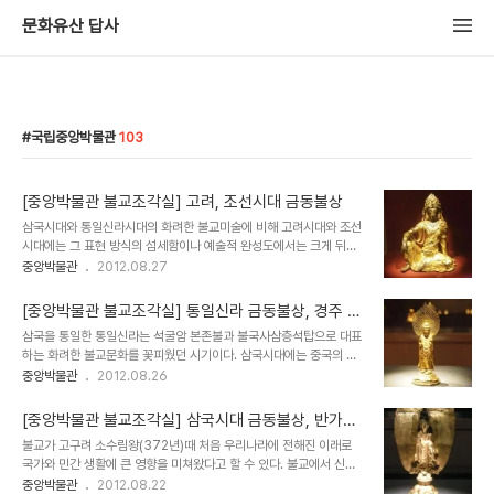
문화유산 답사
국립중앙박물관
103
[중앙박물관 불교조각실] 고려, 조선시대 금동불상
삼국시대와 통일신라시대의 화려한 불교미술에 비해 고려시대와 조선
시대에는 그 표현 방식의 섬세함이나 예술적 완성도에서는 크게 뒤떨
어지게 된 것으로 보인다. 반면에 민간의 생동감 넘치는 투박하고 거대
중앙박물관
2012.08.27
한 석불들과 철불상들이 전국 곳곳에 많이 만들어졌다. 또한 고려시대
에는 완성도가 높았던 석탑의 제작은 크게 줄어들고, 고승의 사리를 모
[중앙박물관 불교조각실] 통일신라 금동불상, 경주 구
시는 사리탑이 전국적으로 많이 만들어진 것으로 보인다. 또다른 경향
황동 금제여래입상(국보 80호)
삼국을 통일한 통일신라는 석굴암 본존불과 불국사삼층석탑으로 대표
으로는 원나라 침입이후 라마교의 영향을 받은 경천사지석탑 등과 라
하는 화려한 불교문화를 꽃피웠던 시기이다. 삼국시대에는 중국의 영
마풍의 불상들도 제작되기도 했다. 조선시대는 유교국가로 불교 미술
향을 받으면서 우리나라 고유의 특징을 보여주었던데 비해 통일신라
중앙박물관
2012.08.26
은 크게 발전하지 못하고 고려시대를 답습한 듯한 모습을 보인다. 1.
만이 고유한 양식이 많이 형성되었다고 한다. 대체적으로 불상의 제작
고려시대 불상 고려시대 불상은 통일신라시대에 비해서 불상의 세부
수법에서 세련되면서도 세밀하고 자연스러운 면이 크게 좋아 졌다고
표현 기법이나 기술의 크게 떨어져서 지금의 기준을 봐서..
[중앙박물관 불교조각실] 삼국시대 금동불상, 반가사
하며, 후대인 고려시대 불상에 비해서는 비교가 안될 정도로 세련된 수
유상 (국보78,83호)
불교가 고구려 소수림왕(372년)때 처음 우리나라에 전해진 이래로
법을 보여준다. 반면에 고구려 불상에서 보여주었던 생동감 넘치고, 힘
국가와 민간 생활에 큰 영향을 미쳐왔다고 할 수 있다. 불교에서 신앙
있는 모습은 다소 줄어들면서 정형화된 느낌을 주는 측면도 약간 있어
의 대상은 원래 스투파라 불리는 부처의 사리를 모시는 탑이 중심이었
중앙박물관
2012.08.22
보인다. 이 시기에는 비로자나불이나 약사불이 많이 만들어졌고, 지방