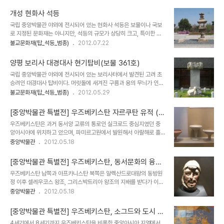
만들어진 석등이다. 복원된 부분이 많기는 하지만, 그 구조와 조각수법
리 역할을 한다. 몸통에는 종의 연대를 알 수 있는 긴 문장의 글이 적혀
이 우수한편으로 전형적인 석등의 모습을 잘 보여주고 있어 문화재로
있다. 조선초기에 만들어진 종의 양..
개성 현화사 석등
지정된 것으로 보인다. 석등은 사각형의 바닥돌 위에 세겨져 있으며,
국립 중앙박물관 야외에 전시되어 있는 현화사 석등은 보물이나 국보
받침돌은 8각형으로 연꽃무늬를 새겼다. 직선적인 형태를 하고 있는
로 지정된 문화재는 아니지만, 석등의 규모가 상당히 크고, 특이한 외
8각형의 간주석에는 각면에 테를 둘렀으며, 그 안에 글씨를 새겨 놓고
형을 하고 있다. 현화사는 개성에 있었던 사찰인데, 석등의 규모로 보
불교문화재(탑_석등_범종)
2012.07.22
있다. 화개석과 지붕돌, 상륜부는 없어졌던 것을 석등을 경복궁으로 옮
아서 상당히 큰 사찰이었음을 짐작하게 한다. 다만, 전체적으로 예술
기면서 복원한 것이라고 한다. 석등 받침에 고려 선종 10년(1093)에
적, 문화재적 가치는 높지 않아 보이고, 투박한 느낌을 준다. 석등은 불
이 석등을 세웠음을 기록해 놓..
양평 보리사 대경대사 현기탑비(보물 361호)
교에서 부처님의 진리를 비춰줌으로서 중생을 착한길로 인도하다는
국립 중앙박물관 야외에 전시되어 있는 보리사터에서 발견된 고려 초
의미를 갖는 공양물로 사찰의 가람배치에서 불상을 모신 불전 앞을 밝
승려인 대경대사 탑비이다. 머릿돌에 새겨진 구름과 용의 무늬가 인상
히는 석조물이다. 우리나라에서 석등은 삼국시대부터 만들어진 것으
적으로 중국에서 많이 본듯한 느낌을 준다. 받침돌은 거북이 모양을 하
불교문화재(탑_석등_범종)
2012.05.29
로 보이며, 익산 미륵사지에 백제에서 만들었던 석등의 하대석이 남아
고 있는데, 비석의 크기에 비해서 작아 보인다. 이 승탑은 통일신라말
있다. 삼국시대 이후 석등은 기본적으로 8각형을 이루고 있는 것이 많
에서 고려초에 활동한 성주산문의 대경대사의 업적을 기리기 위해 세
았으며, 고려시대 이후 4각형 석등이 많이 만들..
[중앙박물관 특별전] 우즈베키스탄 자르쿠탄 유적 (기
워진 탑비로 양평 보리사 절터에서 발견되어 경북궁으로 옮겨졌다고
원전 20~10세기)
우즈베키스탄은 과거 동서양 교류의 통로인 실크로드 중심지였던 중
현재는 중앙박물관에 전시되어 있다. 비는 여의주를 물고 있는 거북받
앙아시아에 위치하고 있으며, 파미르고원에서 발원해서 아랄해로 흘
침돌과 비몸, 머리돌로 이루어져 있는데, 거북받침돌에 비해서 용으로
러가는 강들을 따라서 발달된 오아시스에서 농경이 발달하였다. 그리
중앙박물관
2012.05.18
장식되어 있는 머리돌을 크게 만들어 전체적으로 균형을 잃고 있다. 머
스 알렉산드르대제의 동방원정의 끝 지점이 박트르를 비롯하여, 몽골
릿돌에 새겨진 용무늬 장식은 중국의 영향을 받은 것으로 보이며 매우
의 칭키스칸이 서역 원정을 떠났을 때도 그 첫번째 목적지가 되었던 사
힘차게 조각되어 있다. 대경대사는 처음에는 교..
[중앙박물관 특별전] 우즈베키스탄, 동서문화의 융합
마르칸트가 있었던 지역이다. 이 곳은 기원전 20세기부터 문명이 발
(안렉산드로스의 동방원정에서 쿠샨왕조까지)
우즈베키스탄 남쪽과 아프카니스탄 북쪽은 알렉산드로대왕의 동방원
달하기 시작했으며, 시팔리테파, 자르쿠탄, 추스트 등에서 토기와 청동
정 이후 셀레우코스 왕조, 그리스박트리아 왕조의 지배를 받다가 이후
기를 중심으로 다양한 유물이 출토되고 있다고 한다. 그 중 우즈베키스
에 한무제가 실크로들 개척하게 된 이유가 된 서역의 월지국이 흉노의
중앙박물관
2012.05.18
탄 남부 수르한다리아 동부에 위치한 자르쿠탄은 그 규모는 대략 100
압력을 피해서 이 곳으로 들어오면서 쿠샨조를 세우게 된다. 이런한 까
헥타르에 이른다고 하며, 초기 형태의 신전과 성채를 쌓기 시작했고,
닭에 이 지역은 그리스와 페르시아 문화가 중앙아시아 지역 문화와 융
벽돌의 사용, 요새화, 원시적 관개농경, 가축의 사육..
[중앙박물관 특별전] 우즈베키스탄, 소그드와 도시 문
합된 형태의 모습을 보이게 되며 초기 불교가 서방문화와 융합한 간다
화의 번영 (아프라시압)
4세기에서 8세기까지 우즈베키스탄을 비롯한 중앙아시아 지역에서