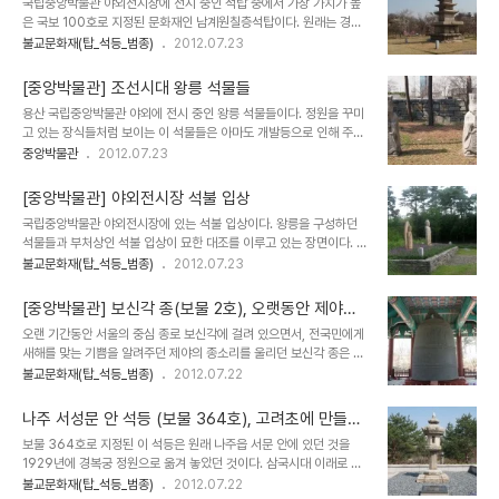
국립중앙박물관 야외전시장에 전시 중인 석탑 중에서 가장 가치가 높
신부 몸달은 각각 하나의 돌로 이루어져 있다. 동탑의 기단부에 통일신
은 국보 100호로 지정된 문화재인 남계원칠층석탑이다. 원래는 경기
라시대 영묘사 언적법사 3남매가 건립하였다는 내용이 글로 새겨져
도 개성 부근에 있던 석탑으로 탑신만이 경북궁에 옮겨졌다가 후에 기
불교문화재(탑_석등_범종)
2012.07.23
있다. 이 탑에 모셔졌던 사리병과 법어 불경이 발견되었다. 이 석탑은
단부도 발굴되어 현재의 형태를 갖추게 되었다고 한다. 이 탑은 2층의
장식이 없고 약간은 정형화된듯하지만 석탑 각 부분의 비례가 뛰어나
기단 위에 7층의 탑신을 세운 것으로 전체적인 형식은 전형적인 통일
고, 당시의 석탑 양식이 잘 드러나 있어서 문화재로..
[중앙박물관] 조선시대 왕릉 석물들
신라 석탑의 정형화된 양식을 따르고 있으나 세부적으로 변화된 양식
용산 국립중앙박물관 야외에 전시 중인 왕릉 석물들이다. 정원을 꾸미
을 보여주고 있다. 신라 석탑에 비해서 1층기단은 약간 높아졌고, 2층
고 있는 장식들처럼 보이는 이 석물들은 아마도 개발등으로 인해 주인
기단은 약간 낮아져 있다. 통일신라 석탑의 전형이 삼층석탑을 벗어나
을 잃어 이 곳 야외 정원에 전시되고 있지 않을까 생각된다. 왕릉을 구
중앙박물관
2012.07.23
고려시대 특유의 석탑 양식이 반영된 석탑이라고 한다. 남계원칠층석
성하고 있는 다양한 석물들을 종류별로 전시해 놓고 있다. 조선시대 왕
탑은 2층의 기단부와 7층의 탑신으로 이루어져 있으며 신라석탑의 양
릉이나 왕실의 무덤, 또는 개인의 무덤을 장식하던 석물들은 그 조각수
식을 가지면서도, 고려 특유의 석탑 양식으로 ..
[중앙박물관] 야외전시장 석불 입상
법이 뛰어나지 못한편으로 문화재로서의 가치는 그리 높지 않은 편이
국립중앙박물관 야외전시장에 있는 석불 입상이다. 왕릉을 구성하던
다. 또한 왕릉이나 이들 무덤들은 조선시대부터 철저하게 관리되어 오
석물들과 부처상인 석불 입상이 묘한 대조를 이루고 있는 장면이다. 깊
늘날까지 원형을 잘 유지하고 있어서 박물관 등에서는 전시할 유물들
은 산중에 있어야 할 석불입상이 어떤 경유로 해서 이 곳 박물관에 전
불교문화재(탑_석등_범종)
2012.07.23
은 그리 많지 않은 것으로 보인다. 대체로 도시화에 따른 토지개발 등
시되어 있는 지는 알 수 없지만, 자연석을 깍아서 만든 것 같은 전형적
으로 나온 석물들이 박물관에 전시해 놓고 있는 것으로 보인다. 온녕군
인 우리나라 석불입상을 보여주는 것 같다. 이 석불입상들은 대체로 고
석곽, 1453년. 이 석곽은 경기도 양주..
[중앙박물관] 보신각 종(보물 2호), 오랫동안 제야의
려시대에 만들어진 것으로 보이며 조각수법의 섬세함이나 조형미 등
종소리를 들려주던 범종
오랜 기간동안 서울의 중심 종로 보신각에 걸려 있으면서, 전국민에게
이 뛰어난 편은 아니며, 단순하면서도 간략한 서민적인 모습의 불상이
새해를 맞는 기쁨을 알려주던 제야의 종소리를 울리던 보신각 종은 지
라 할 수 있다. 평범해 보이는 석불입상. 신체의 표현이나 옷주름 등에
금은 국립중앙박물관 마당을 새로운 안식처로 삼고 긴 휴식을 하고 있
불교문화재(탑_석등_범종)
2012.07.22
서 자연스러운 모습이 아닌 정형화된 형태를 하고 있다. 비로자나불로
다. 이 보신각종은 전형적인 조선초기 사찰의 종이었다가 임진왜란 이
보이는 석불입상. 2012년에 본 모습 원래는 각기 다른 장소에 있던 석
후 종루에 걸려서 백성들에게 시간을 알려주던 종이라 할 수 있으며,
불입상이 박물관 정원에서 왕릉을 지키..
나주 서성문 안 석등 (보물 364호), 고려초에 만들어
서울시민과 오랫동안 같이 생활해 왔던 문화재이다. 보신각 종은 조선
진 전형적인 석등
보물 364호로 지정된 이 석등은 원래 나주읍 서문 안에 있던 것을
세조때 만들어진 것으로 원래는 신덕왕후 정릉 안에 있던 정릉사에 있
1929년에 경복궁 정원으로 옮겨 놓았던 것이다. 삼국시대 이래로 정
었으나, 원각사로 옮겨졌다가 임진왜란 이후에 종루에서 시간을 알리
형화된 8각형을 하고 있는 석등의 형태를 잘 갖추고 있는 고려시대에
불교문화재(탑_석등_범종)
2012.07.22
는 역할을 해 왔다. 높이 3.18m로 음통은 없고 2마리의 용이 종의 고