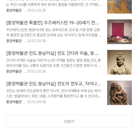
라지역과 더불어 대표적인 지역이다. 이 곳에서는 이런 서양과 동양의
는 쿠샨.사사를 비롯하여 여러 왕국이 흥망을 거듭했지만, 이 지역은
문화가 융합된 형태의 유물들이 다수 발굴되고 있으며, 초기의 원형에
왕국의 흥망과는 별개를 지역별로 작은 도시국가 형태인 소왕국들이
중앙박물관
2012.05.18
가까운 유물들과 서방문화와 융합된 불교 유적들이 여러곳에 남아 있
존재해 왔다고 한다. 많이 들어본 이름인 사마르칸트, 호라즘, 페르가
다고 한다. 그 중 마치 그리스 조각품을 보는 듯한 불상들과 그리스풍
나 등이 있었는데 그 중 당시 중앙아시아의 실크로드 무역을 중개하면
의 건축물들이 인상적이다. 주요 유적지로는 박트리..
[중앙박물관 특별전] 우즈베키스탄 19~20세기 전통
서 많은 부를 축적한 소그드 상인의 고향인 사마르칸드 왕국이 제일 번
공예
우즈베키스탄은 중앙아시에 있는 공화국으로 고대 동.서양 문명 교류
성했다고 한다. 사마르칸트 왕구의 도성인 아프라시압은 5~6세기에
의 통로인 실크로드의 중요한 요지에 있는 국가이다. 현재 우리생활 큰
소그드의 중심으로 크게 번성하였다고, 몽골 칭기즈칸의 침입으로 폐
영향을 미치고 있는 불교의 전래를 비롯하여 많은 서역의 문물이 이 곳
중앙박물관
2012.05.18
허가 된 도시이다. 도성내에는 궁전, 주거지, 종교유적이 발견되었으며
을 통해서 동아시아로 전해졌다고 한다. 현재 수도는 타슈켄트이고, 국
고구려(?신라) 사신으로 추정되는 조우관을 쓰고 환두대로를 차고 있
민 대부분은 이슬람을 믿고 있는 무슬림 국가라 할 수 있다. 이 곳 사람
는 사람이 그려진 아프라시압벽화가 이 곳에서 발견되..
[중앙박물관 인도.동남아실] 인도 간다라 미술, 동.서
들이 사는 방식은 사막의 무슬림들이 사는 방식과 비슷한 모습을 하고
문화의 융합
간다라 지역은 오늘날 아프카니스탄 지역을 일컫는 말로 중동,인도,중
있으며, 그들의 사는 모습을 보여주기 위해서 박물관에서는 최근의 전
앙아시아를 잇는 교통의 요충지로 오랜 기간동안 다양한 문화가 이 지
통공예품을 전시해 놓고 있다. 얼마전 찾아 갔었던 중국 서부의 투루판
역에 도입되었다. 얼마전 인류문화유산이 파괴되었고, 미국과 첨예한
중앙박물관
2012.05.18
지역에 있는 위구르인 주택 내부의 모습과 거의 비슷해 보였다. 아마도
대립을 하고 있는 이슬람 원리주의자드인 탈레반이 지금 근거지로 삼
비슷한 생활양식을 가지고 있는 것으로 보인다. 우즈베키스탄의 일반
고 있는 지역이기도 한다. 이 간다라 지역은 불교의 전파에 큰 역할을
가정에서 사용하는 물건들을 전시해..
[중앙박물관 인도.동남아실] 인도의 힌두교, 자이나교
한 곳이며, 불교에 외래 종교인 이집트, 그리스 등의 종교와 문화가 도
예술
인도는 현재의 인도공화국 뿐만 아니라, 인도아대륙에 속해 있는 파키
입되어 융합되게 만든 중요한 지역 중 하나이다. 불교에서 신앙의 중심
스탄, 방글라데시, 부탄, 네팔, 스리랑카를 통칭한다고 볼 수 있으며,
이 초기에는 부처의 사리를 모신 스투파(탑)에서 부처를 형상화한 불
인도양과 북족의 산맥으로 다른지역과 분리되는 지역 특유의 문화적,
중앙박물관
2012.05.18
상으로 변화하게 만든 지역이다. 이 지역에서는 다수의 불상을 비롯하
역사적 특징을 가지고 있다. 인도아대륙은 인구가 세계의 1/4에 해당
여 서방 문화의 영향을 받은 조각상들이 출토되고 있으며, 인류의 문화
하는 10억이 넘고, 면적 또한 상당히 넓은 지역으로 역사적 전통이나
에 정신 세계에 큰 영향을 미친 지역이라고..
종족, 문화적 다양성 측면에서 중국처럼 하나의 세계라 불러도 무방할
더보기
정도로 넓은 지역이다. 인도는 크게 남쪽의 기존 토착민인 드라비다계
와 북쪽의 아리안계로 분류할 수 있지만, 수천년의 역사속에서 크게 뒤
섞여 있고, 오랜 세월동안 힌두교, 불교, 시크교, 자이나교 등 다양한