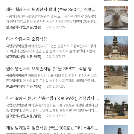
으며, 점차로 서방이 헬레니즘의 영향을 받은 간다라 불교 이래로 부처
호족을 중심으로 철불상도 나타나기 시작했다고 한다. 통일신라 금동
와 보살의 모습을 구체화한 불상이 신앙의 중심이 되었으며, 사찰에서
불상 통일신라 불상은 삼국시대에 축적된 기술과 중국 당나..
제천 월광사지 원랑선사 탑비 (보물 360호), 정형화
도 탑보다는 불상을 모신 금당이 중요해졌다. 삼국시대에도 많은 불상
된 통일신라 탑비
새롭게 단장한 국립중앙박물관의 넓은 로비 공간을 경천사10층석탑
이 만들어졌을 것으로 보이지만, 황룡사 장륙전의 거대한 불상처럼 금
과 함께 지키고 있는 월광사지 원랑선사 탑비이다. 제천의 월광사터에
당에 모셔졌던 불상은 많이 남아 있지 않는 반면에 개인들이 소장했던
있던 탑비를 일제강점기에 일본인들이 경복궁으로 옮겨 놓아서 현재
불교문화재(탑_석등_범종)
2012.07.29
것으로 보이는 금동불상들은 지금도 많이 남아 있는 것으로 생각된다.
까지 이르고 있고, 통일신라시대에 만들어진 탑비로 머리.몸.받침이 온
그 중 국보 78호, 83호로 지정된 반가사유상은 삼국시대 불상의 아
전히 남아 있고, 비례에 있어서 안정감이 있는 탑비로 우리나라 문화를
름다움을 가장 잘 보여주는 불상이라고 할 ..
이천 안흥사지 오층석탑
대표한다고 볼 수 있어서 박물관 중앙 로비에 전시된 것으로 보인다.
국립중앙박물관 야외에 전시되고 있는 안흥사지 오층석탑이다. 경기
이탑비는 통일신라 후기 승려인 원랑선사의 행적을 기록한 탑비로 거
도 이천의 안흥사터에 있던 것을 현재의 위치로 옮겨 놓았다고 한다.
북받침돌 위에 비몸을 세우고 머리돌을 얹어 통일신라 후기의 정형화
이 석탑은 전형적인 통일신라 석탑의 양식을 따르고 있어서 석탑 구성
불교문화재(탑_석등_범종)
2012.07.27
된 탑비의 모습을 잘 보여주고 있다. 원랑선사는 당나라에 11년간 유학
요소의 비례가 표준적인 석탑의 비례에서 많이 벗어나지 않아서 조형
한 후 월광사에 머물렀다고 한다. 이 탑비는 헌광왕이 '대보선광'이라
미는 있어 보인다. 석탑은 2층의 기단 위에 5층의 탑신을 올려 놓고
는 탑명을 내리고 글을 짓게 하였다고 한다. 글..
원주 영전사지 보제존자탑 (보물 358호), 석탑 형태
있다. 2층의 기단부는 1층은 낮고 2층은 높게 되어 있으며 모서리에
로 만든 승려의 사리탑
국립중앙박물관 야외에 전시된 보물 358호로 지정된 영전사지 보제
기둥장식을 새겨 놓고 있다. 탑신은 1층 몸돌은 높게, 그 위로는 낮게
존자탑이다. 이 사리탑은 고려말 승려인 보제존자의 사리탑으로 현재
만들었다. 전체적으로 통일신라 전성기 조각수법이 많이 남아 있는 석
도 보제존자의 사리탑은 여주 신륵사 뒷동산에 석종형태로 만들어져
불교문화재(탑_석등_범종)
2012.07.25
탑이다. 안흥사 오층석탑은 통일신라말이나 고려초기에 세워진 석탑
있지만, 특히하게 그의 제자들이 석탑형태로 사리탑을 만들었다고 한
으로 추정된다. 그래서인지 석탑의 크기도 크고, 구성요소간의 비율도
다. 원래는 원주 영전사지에 있던 것을 일제시대때 일본인들이 경복궁
안정적이다. 이 석탑은 전체적으로 직선적인..
김천 갈항사 동.서 삼층석탑 (국보 99호), 언적법사 3
으로 옮겼다고 한다. 고려말에 통일신라시대 양식이 두개의 탑 형식으
남매가 건립했다는 통일신라 전성기 석탑
국립중앙박물관 야외전시장에 전시된 국보 99호로 지정된 갈항사 삼
로 세운 것도 특이하며, 아마도 우리나라 남아 있는 제대로 된 삼층석
층석탑이다. 경북 김천시 남면에 소재한 갈항사절터에 있던 두개의 탑
탑 중에서 가장 후대에 세워진 것으로 보인다. 석탑의 크기는 크지 않
으로 일제강점기에 일본으로 반출될 위기에 처했던 것을 경복궁 마당
불교문화재(탑_석등_범종)
2012.07.23
지만, 기단과 탑신의 구성요소들의 비율의 통일신라시대 양식과 비슷
으로 옮겼다가 현재 중앙박물관 정원에 전시되어 있다. 이 석탑은 2층
해서 얼핏 보기에도 조형미가 뛰어나다는 것을 느낄 수 있다. 나옹선사
의 기단위에 3층의 탑신으로 이루어진 통일신라 전성기 석탑의 형식
는 고려말을 대표하는 승려로 무학대사의 스승이기도 하다..
개성 남계원지 칠층석탑 (국보 100호), 고려 특유의
을 보여주고 있다. 기단의 네모서리와 각면에는 기둥모양을 새겼다. 탑
석탑 양식이 반영된 석탑