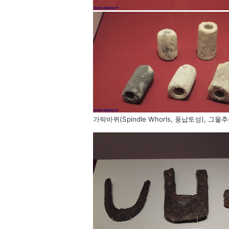
가락바퀴(Spindle Whorls, 풍납토성), 그물추(