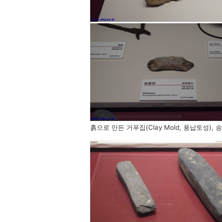
흙으로 만든 거푸집(Clay Mold, 풍납토성), 송