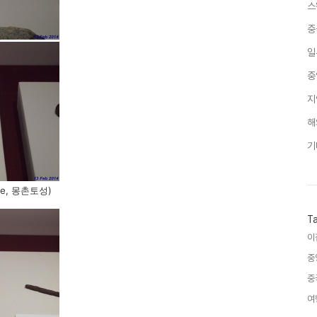
스
중
일
중
지
해
기
le, 몽촌토성)
T
이
중
중
여