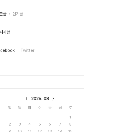
근글
인기글
지사항
acebook
Twitter
lendar
2026. 08
일
월
화
수
목
금
토
1
2
3
4
5
6
7
8
9
10
11
12
13
14
15