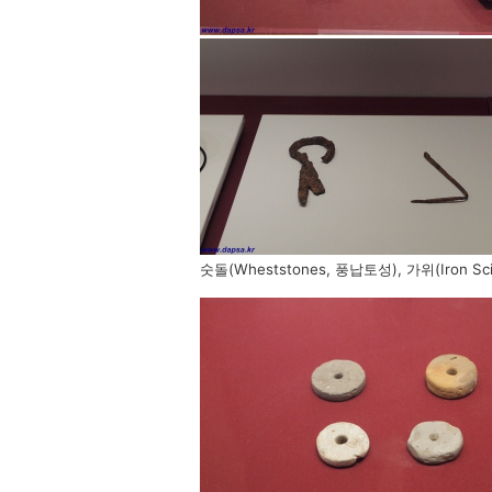
숫돌(Wheststones, 풍납토성), 가위(Iron S