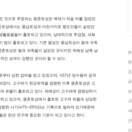
진 것으로 추정되는 몽촌토성은 백제가 처음 터를 잡았던
몽촌토성에서는 풍납토성과 마찬가지로 왕도인들이 살았던
 생활용품들이 출토되고 있으며, 상대적으로 투겁창, 쇠화
이 많이 출토되고 있다. 기존 왕성인 풍납토성이 왕과 귀족
몽촌토성은 왕과 귀족들이 살았던 곳이지만 위례성 남쪽 남
분
적인 성격이 강했던 곳이라 할 수 있다.
문
조
부터 심한 압박을 받고 있었으며, 457년 장수왕의 공격
궁
 되었다. 고구려가 한강유역을 점령한 이후 몽촌토성은 고
려 유물이 출토되고 있다. 위례성이 고구려에 점령당하기
성
하고 있으며, 몽촌토성에서 출토된 고구려 유물과 상당한
고
령한 시기(475~551년)는 기록으로 알려져 있기때문에
서
은 편년 연구에 중요한 기준이 되고 있다고 한다.
근
선