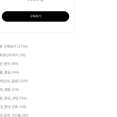
구독하기
류 전체보기
(3736)
화유산이야기
(35)
선 관아
(186)
궐_종묘
(144)
곽(산성_읍성)
(225)
택_정원
(214)
원_향교_사당
(156)
대_현대 건축
(138)
사 유적_고인돌
(40)