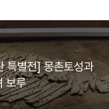
 특별전] 몽촌토성과
 보루