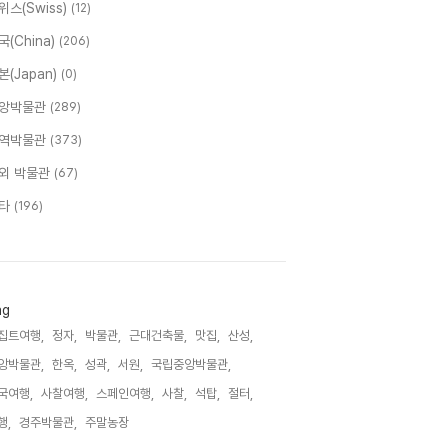
위스(Swiss)
(12)
국(China)
(206)
본(Japan)
(0)
앙박물관
(289)
역박물관
(373)
외 박물관
(67)
타
(196)
ag
집트여행,
정자,
박물관,
근대건축물,
맛집,
산성,
앙박물관,
한옥,
성곽,
서원,
국립중앙박물관,
국여행,
사찰여행,
스페인여행,
사찰,
석탑,
절터,
행,
경주박물관,
주말농장,