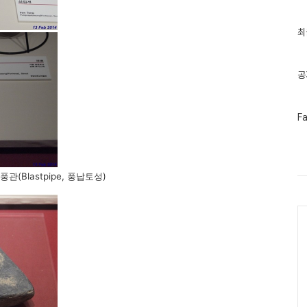
최
최
근
글
과
인
공
기
글
페
F
이
스
북
트
위
풍관(Blastpipe, 풍납토성)
터
플
러
Ca
그
인