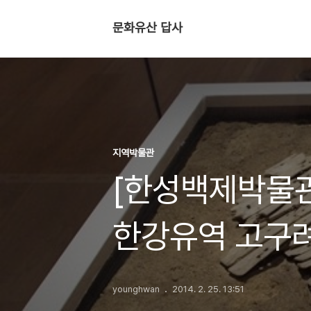
문화유산 답사
지역박물관
[한성백제박물관
한강유역 고구려
younghwan
2014. 2. 25. 13:51