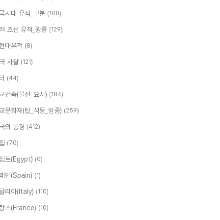
국시대 유적_고분
(108)
려 조선 유적_왕릉
(129)
현대유적
(8)
국 사찰
(121)
터
(44)
교건축(불전_요사)
(184)
교문화재(탑_석등_범종)
(259)
국의 풍경
(412)
집
(70)
집트(Egypt)
(0)
페인(Spain)
(1)
탈리아(Italy)
(110)
랑스(France)
(10)