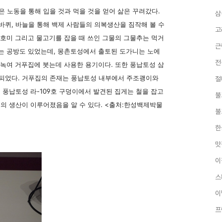
 노동을 통해 입을 것과 먹을 것을 얻어 삶은 꾸려갔다.
삼
퀴, 바늘을 통해 백제 사람들의 의복생산을 짐작해 볼 수
고
 호미 그리고 물고기를 잡을 때 쓰인 그물의 그물추는 먹거
근
에는 공방도 있었는데, 몽촌토성에서 출토된 도가니는 노에
전
 녹여 거푸집에 붓는데 사용한 용기이다. 또한 풍납토성 삼
되었다. 거푸집의 존재는 풍납토성 내부에서 주조괭이와
절
 풍납토성 라-109호 구덩이에서 발견된 집게는 철을 잡고
불
의 생산이 이루어졌음을 알 수 있다. <출처:한성백제박물
불
한
맛
이
스
이
프