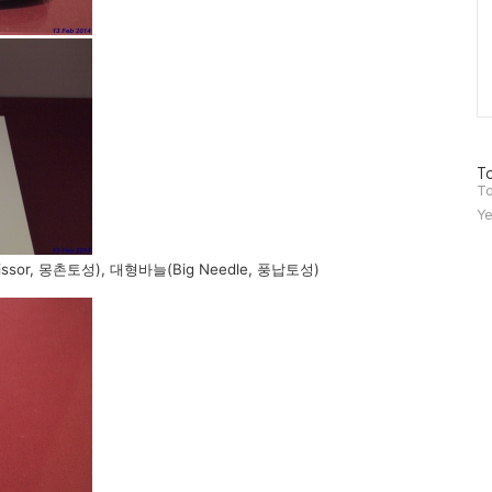
방
To
문
To
자
Ye
수
cissor, 몽촌토성), 대형바늘(Big Needle, 풍납토성)