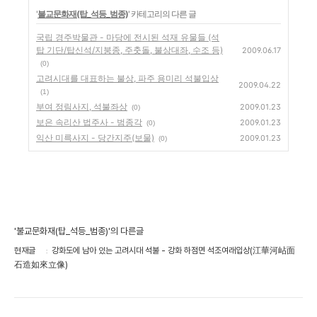
'
불교문화재(탑_석등_범종)
' 카테고리의 다른 글
국립 경주박물관 - 마당에 전시된 석재 유물들 (석
탑 기단/탑신석/지붕종, 주춧돌, 불상대좌, 수조 등)
2009.06.17
(0)
고려시대를 대표하는 불상, 파주 용미리 석불입상
2009.04.22
(1)
부여 정림사지, 석불좌상
2009.01.23
(0)
보은 속리산 법주사 - 범종각
2009.01.23
(0)
익산 미륵사지 - 당간지주(보물)
2009.01.23
(0)
'불교문화재(탑_석등_범종)'의 다른글
현재글
강화도에 남아 있는 고려시대 석불 - 강화 하점면 석조여래입상(江華河岾面
石造如來立像)