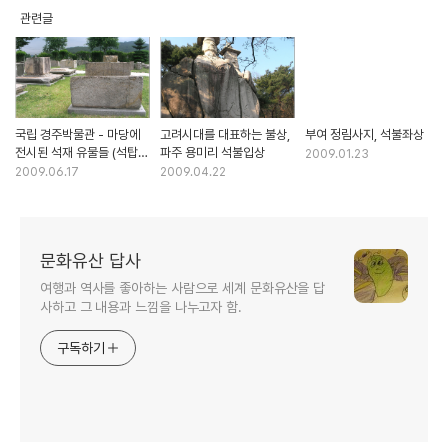
관련글
국립 경주박물관 - 마당에
고려시대를 대표하는 불상,
부여 정림사지, 석불좌상
전시된 석재 유물들 (석탑
파주 용미리 석불입상
2009.01.23
기단/탑신석/지붕종,
2009.06.17
2009.04.22
주춧돌, 불상대좌, 수조 등)
문화유산 답사
여행과 역사를 좋아하는 사람으로 세계 문화유산을 답
사하고 그 내용과 느낌을 나누고자 함.
구독하기