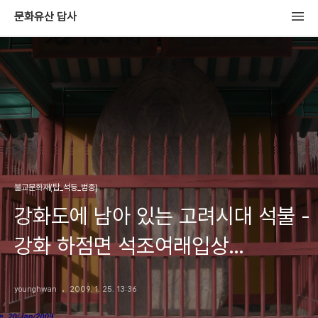
문화유산 답사
불교문화재(탑_석등_범종)
강화도에 남아 있는 고려시대 석불 -
강화 하점면 석조여래입상
(江華河岾面石造如來立像)
younghwan
2009. 1. 25. 13:36