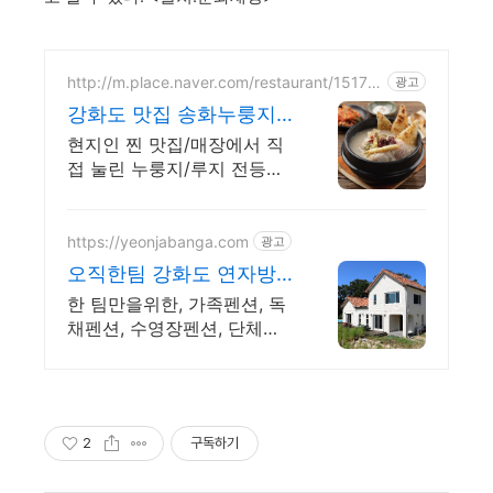
http://m.place.naver.com/restaurant/15170
광고
54127
강화도 맛집 송화누룽지
삼계탕
현지인 찐 맛집/매장에서 직
접 눌린 누룽지/루지 전등사
마니산/외국인 단체 환영
https://yeonjabanga.com
광고
오직한팀 강화도 연자방
아펜션 수영장,와이파이,
한 팀만을위한, 가족펜션, 독
노래방 완비
채펜션, 수영장펜션, 단체펜
션, 교회수련회, 캠핑가능
2
구독하기