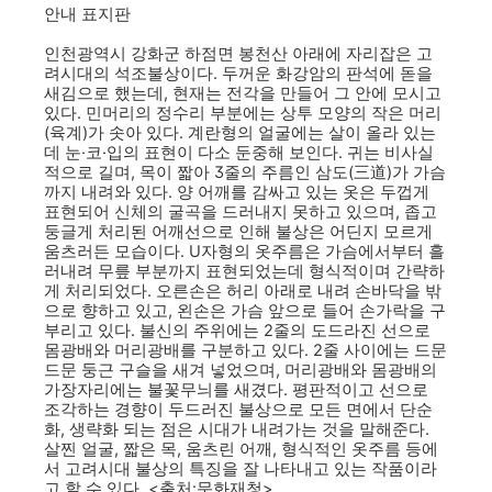
안내 표지판
인천광역시 강화군 하점면 봉천산 아래에 자리잡은 고
려시대의 석조불상이다. 두꺼운 화강암의 판석에 돋을
새김으로 했는데, 현재는 전각을 만들어 그 안에 모시고
있다. 민머리의 정수리 부분에는 상투 모양의 작은 머리
(육계)가 솟아 있다. 계란형의 얼굴에는 살이 올라 있는
데 눈·코·입의 표현이 다소 둔중해 보인다. 귀는 비사실
적으로 길며, 목이 짧아 3줄의 주름인 삼도(三道)가 가슴
까지 내려와 있다. 양 어깨를 감싸고 있는 옷은 두껍게
표현되어 신체의 굴곡을 드러내지 못하고 있으며, 좁고
둥글게 처리된 어깨선으로 인해 불상은 어딘지 모르게
움츠러든 모습이다. U자형의 옷주름은 가슴에서부터 흘
러내려 무릎 부분까지 표현되었는데 형식적이며 간략하
게 처리되었다. 오른손은 허리 아래로 내려 손바닥을 밖
으로 향하고 있고, 왼손은 가슴 앞으로 들어 손가락을 구
부리고 있다. 불신의 주위에는 2줄의 도드라진 선으로
몸광배와 머리광배를 구분하고 있다. 2줄 사이에는 드문
드문 둥근 구슬을 새겨 넣었으며, 머리광배와 몸광배의
가장자리에는 불꽃무늬를 새겼다. 평판적이고 선으로
조각하는 경향이 두드러진 불상으로 모든 면에서 단순
화, 생략화 되는 점은 시대가 내려가는 것을 말해준다.
살찐 얼굴, 짧은 목, 움츠린 어깨, 형식적인 옷주름 등에
서 고려시대 불상의 특징을 잘 나타내고 있는 작품이라
고 할 수 있다. <출처:문화재청>