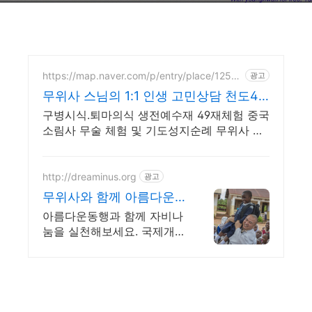
https://map.naver.com/p/entry/place/12521
광고
09294
무위사 스님의 1:1 인생 고민상담 천도49
재 시다림
구병시식.퇴마의식 생전예수재 49재체험 중국
소림사 무술 체험 및 기도성지순례 무위사 스
님께선 오랜 수행으로 혜안.법신.육신통의 법
력으로 꿰뚫어 상담합니다
http://dreaminus.org
광고
무위사와 함께 아름다운
동행 대한불교조계종 설
아름다운동행과 함께 자비나
립 모금기관
눔을 실천해보세요. 국제개
발,긴급구호,사회복지,NGO