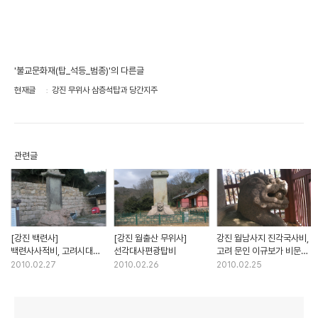
'불교문화재(탑_석등_범종)'의 다른글
현재글
강진 무위사 삼층석탑과 당간지주
관련글
[강진 백련사]
[강진 월출산 무위사]
강진 월남사지 진각국사비,
백련사사적비, 고려시대
선각대사편광탑비
고려 문인 이규보가 비문을
받침돌에 올려진 조선시대
지은 비석
2010.02.27
2010.02.26
2010.02.25
비석