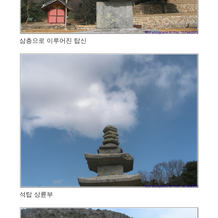
삼층으로 이루어진 탑신
석탑 상륜부