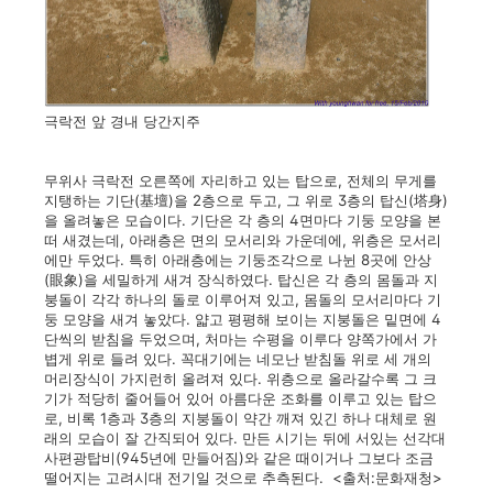
극락전 앞 경내 당간지주
무위사 극락전 오른쪽에 자리하고 있는 탑으로, 전체의 무게를
지탱하는 기단(基壇)을 2층으로 두고, 그 위로 3층의 탑신(塔身)
을 올려놓은 모습이다. 기단은 각 층의 4면마다 기둥 모양을 본
떠 새겼는데, 아래층은 면의 모서리와 가운데에, 위층은 모서리
에만 두었다. 특히 아래층에는 기둥조각으로 나뉜 8곳에 안상
(眼象)을 세밀하게 새겨 장식하였다. 탑신은 각 층의 몸돌과 지
붕돌이 각각 하나의 돌로 이루어져 있고, 몸돌의 모서리마다 기
둥 모양을 새겨 놓았다. 얇고 평평해 보이는 지붕돌은 밑면에 4
단씩의 받침을 두었으며, 처마는 수평을 이루다 양쪽가에서 가
볍게 위로 들려 있다. 꼭대기에는 네모난 받침돌 위로 세 개의
머리장식이 가지런히 올려져 있다. 위층으로 올라갈수록 그 크
기가 적당히 줄어들어 있어 아름다운 조화를 이루고 있는 탑으
로, 비록 1층과 3층의 지붕돌이 약간 깨져 있긴 하나 대체로 원
래의 모습이 잘 간직되어 있다. 만든 시기는 뒤에 서있는 선각대
사편광탑비(945년에 만들어짐)와 같은 때이거나 그보다 조금
떨어지는 고려시대 전기일 것으로 추측된다. <출처:문화재청>