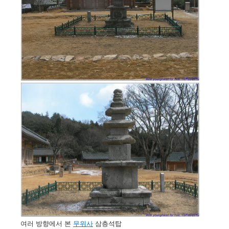
여러 방향에서 본
무위사
삼층석탑