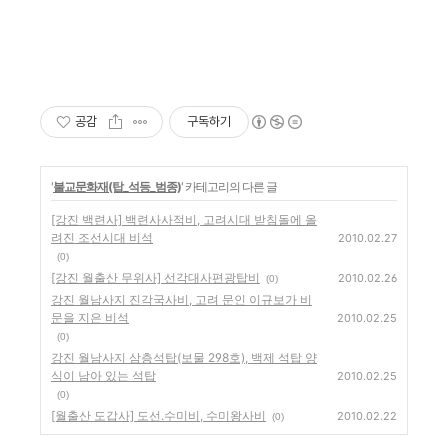
공감
구독하기
'
불교문화재(탑_석등_범종)
' 카테고리의 다른 글
[강진 백련사] 백련사사적비, 고려시대 받침돌에 올
려진 조선시대 비석
2010.02.27
(0)
[강진 월출산 무위사] 선각대사편광탑비
2010.02.26
(0)
강진 월남사지 진각국사비, 고려 문인 이규보가 비
문을 지은 비석
2010.02.25
(0)
강진 월남사지 삼층석탑(보물 298호), 백제 석탑 양
식이 남아 있는 석탑
2010.02.25
(0)
[월출산 도갑사] 도선.수미비, 수미왕사비
2010.02.22
(0)