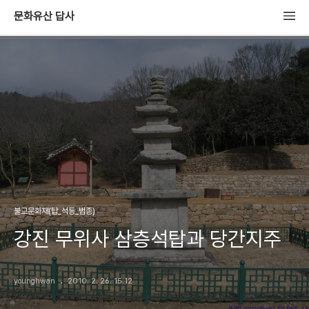
문화유산 답사
불교문화재(탑_석등_범종)
강진 무위사 삼층석탑과 당간지주
younghwan
2010. 2. 26. 15:12