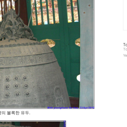
방
To
문
To
자
Ye
수
의 볼록한 유두.