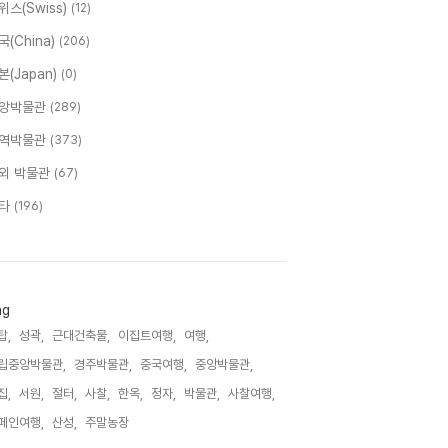
위스(Swiss)
(12)
국(China)
(206)
본(Japan)
(0)
앙박물관
(289)
역박물관
(373)
외 박물관
(67)
타
(196)
ag
탑,
성곽,
근대건축물,
이집트여행,
여행,
립중앙박물관,
경주박물관,
중국여행,
중앙박물관,
집,
서원,
절터,
사찰,
한옥,
정자,
박물관,
사찰여행,
페인여행,
산성,
주말농장,