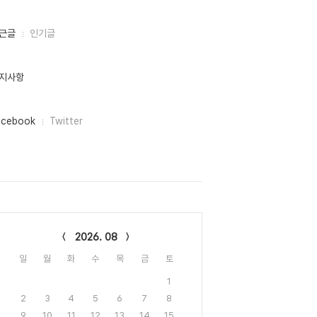
근글
인기글
지사항
acebook
Twitter
lendar
2026. 08
일
월
화
수
목
금
토
1
2
3
4
5
6
7
8
9
10
11
12
13
14
15