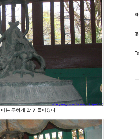
최
최
근
글
과
인
공
기
글
페
F
이
스
북
트
위
터
플
러
Ca
그
인
직이는 듯하게 잘 만들어졌다.