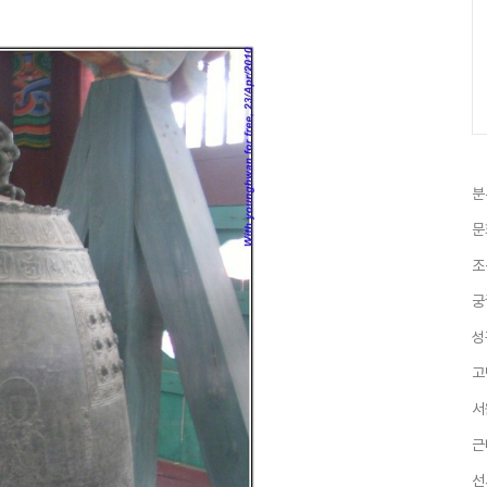
분
문
조
궁
성
고
서
근
선