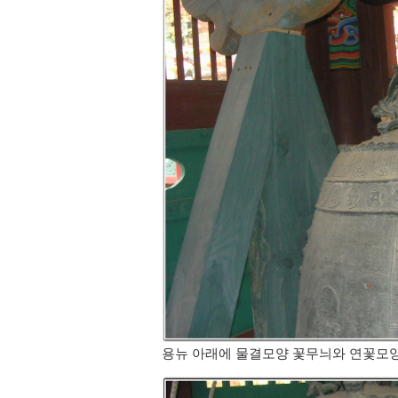
용뉴 아래에 물결모양 꽃무늬와 연꽃모양