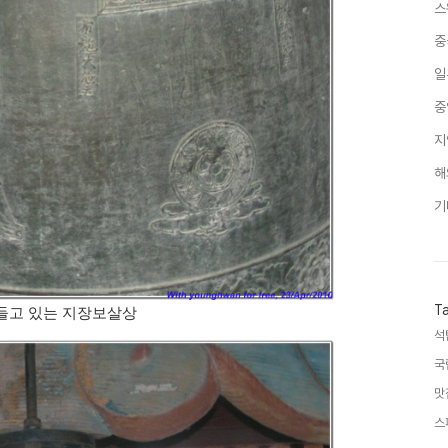
스
중
일
중
지
해
기
T
들고 있는 지장보살상
석
국
맛
스