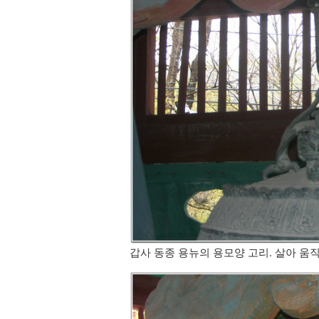
갑사 동종 용뉴의 용모양 고리. 살아 움