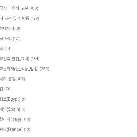
국시대 유적_고분
(108)
려 조선 유적_왕릉
(129)
현대유적
(8)
국 사찰
(121)
터
(44)
교건축(불전_요사)
(184)
교문화재(탑_석등_범종)
(259)
국의 풍경
(412)
집
(70)
집트(Egypt)
(0)
페인(Spain)
(1)
탈리아(Italy)
(110)
랑스(France)
(10)