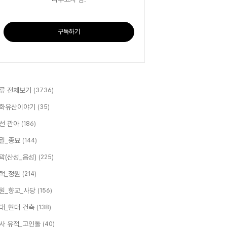
구독하기
류 전체보기
(3736)
화유산이야기
(35)
선 관아
(186)
궐_종묘
(144)
곽(산성_읍성)
(225)
택_정원
(214)
원_향교_사당
(156)
대_현대 건축
(138)
사 유적_고인돌
(40)