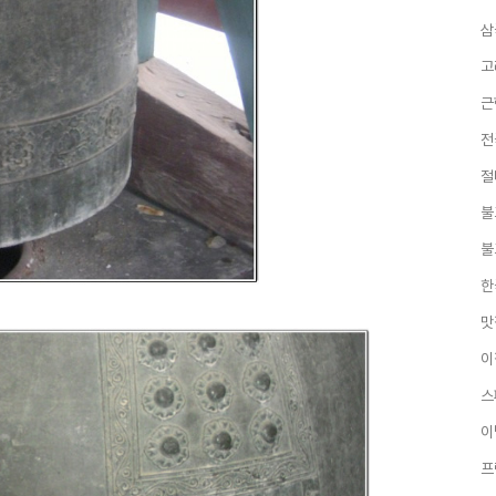
삼
고
근
전
절
불
불
한
맛
이
스
이
프