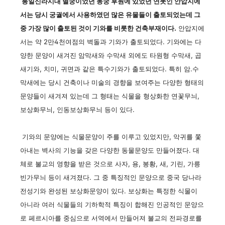
통일신라시대 별궁이었던 동궁 후원에 있었던 연못인 안압지에
서는 당시 궁궐에서 사용하였던 많은 유물들이 출토되었는데 그
중 가장 많이 출토된 것이 기와를 비롯한 건축부재이다.
안압지에
서는 약 2만4천여점의 벽돌과 기와가 출토되었다. 기와에는 다
양한 문양이 새겨진 암막새와 수막새 외에도 타원형 수막새, 곱
새기와, 치미, 귀면과 같은 특수기와가 출토되었다. 특히 암.수
막새에는 당시 건축이나 미술의 경향을 보여주는 다양한 형태의
문양들이 새겨져 있는데 그 형태는 식물을 형상화한 연꽃무늬,
보상화무늬, 인동보상화무늬 등이 있다.
기와의 문양에는 식물문양이 주를 이루고 있었지만, 악귀를 쫓
아내는 벽사의 기능을 갖은 다양한 동물문양도 만들어졌다. 대
체로 불교의 영향을 받은 것으로 사자, 용, 봉황, 새, 기린, 가릉
빈가무늬 등이 새겨졌다. 그 중 특징적인 문양으로 중국 당나라
전성기와 완성된 보상화문양이 있다. 보상화는 특정한 식물이
아니라 여러 식물들의 기하학적 특징이 합해진 인공적인 문양으
로 페르시아를 중심으로 서역에서 만들어져 불교의 전파경로를