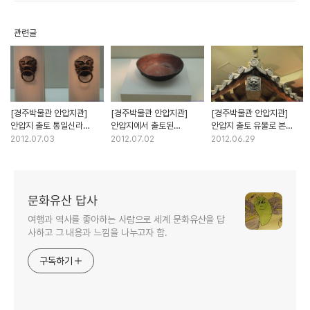
관련글
[경주박물관 안압지관]
[경주박물관 안압지관]
[경주박물관 안압지관]
안압지 출토 통일신라
안압지에서 출토된
안압지 출토 유물로 본
금속공예품과 곱돌공예품
통일신라시대 사람들의
신라의 궁궐 건축
2012.07.03
2012.07.02
2012.06.29
생활용기
문화유산 답사
여행과 역사를 좋아하는 사람으로 세계 문화유산을 답
사하고 그 내용과 느낌을 나누고자 함.
구독하기