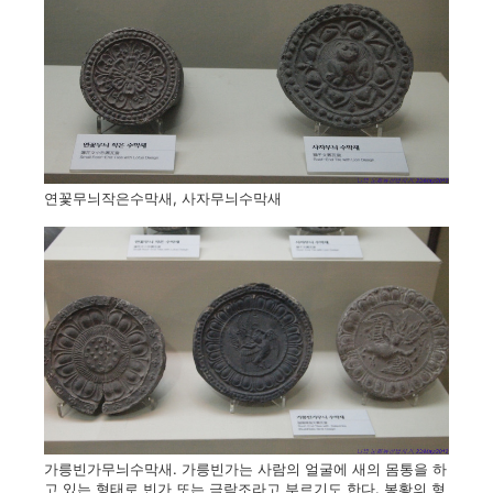
연꽃무늬작은수막새, 사자무늬수막새
가릉빈가무늬수막새. 가릉빈가는 사람의 얼굴에 새의 몸통을 하
고 있는 형태로 빈가 또는 극락조라고 부르기도 한다. 봉황의 형