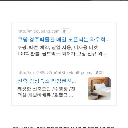
http://m.coupang.com
광고
쿠팡 경주박물관 매일 오픈되는 와우회원
특가
쿠팡, 빠른 예약, 당일 사용, 미사용 티켓
100% 환불, 골드박스 최저가 보장 신규 와우
회원 최대 2만3천원 쿠폰팩+5% 추가적립 혜
택! 여행도 이제 쿠팡에서!
http://xn--289av7rm1hf8bxvkm8q.com/
광고
신축 감성숙소 라썸펜션
수영장 바베큐 스파펜션
깨끗한 신축모던 /수영장 /전
객실 개별바베큐 /호텔급 침
구 /어메니티 /픽업