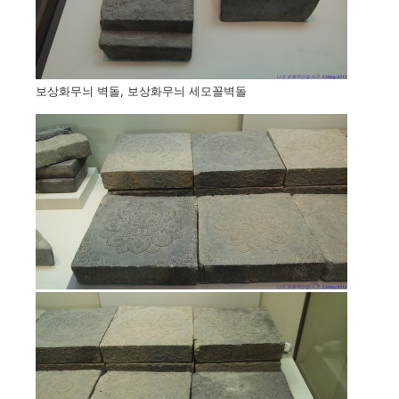
보상화무늬 벽돌, 보상화무늬 세모꼴벽돌