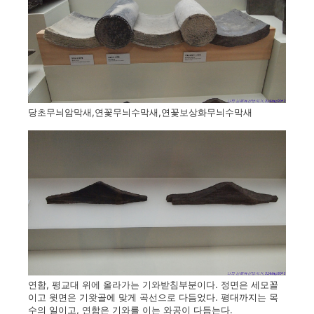
당초무늬암막새,연꽃무늬수막새,연꽃보상화무늬수막새
연함, 평교대 위에 올라가는 기와받침부분이다. 정면은 세모꼴
이고 윗면은 기왓골에 맞게 곡선으로 다듬었다. 평대까지는 목
수의 일이고, 연함은 기와를 이는 와공이 다듬는다.