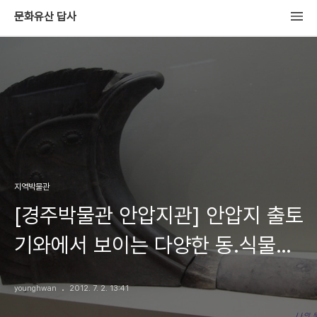
문화유산 답사
지역박물관
[경주박물관 안압지관] 안압지 출토
기와에서 보이는 다양한 동.식물
문양
younghwan
2012. 7. 2. 13:41