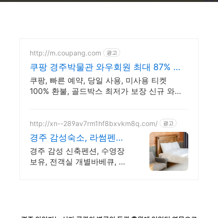
http://m.coupang.com
광고
쿠팡 경주박물관 와우회원 최대 87% 할
인
쿠팡, 빠른 예약, 당일 사용, 미사용 티켓
100% 환불, 골드박스 최저가 보장 신규 와우
회원 최대 2만3천원 쿠폰팩+5% 추가적립 혜
택! 여행도 이제 쿠팡에서!
http://xn--289av7rm1hf8bxvkm8q.com/
광고
경주 감성숙소, 라썸펜션
수영장 바베큐 스파펜션
경주 감성 신축펜션, 수영장
보유, 전객실 개별바베큐, 월
풀욕조, 조식, 픽업