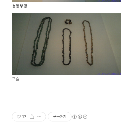
청동뚜껑
구슬
17
구독하기