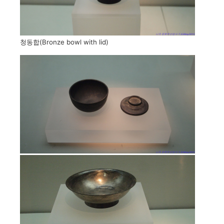
청동합(Bronze bowl with lid)