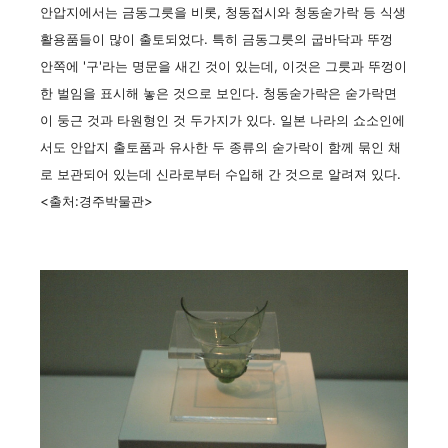
안압지에서는 금동그릇을 비롯, 청동접시와 청동숟가락 등 식생
활용품들이 많이 출토되었다. 특히 금동그릇의 굽바닥과 뚜껑
안쪽에 '구'라는 명문을 새긴 것이 있는데, 이것은 그릇과 뚜껑이
한 벌임을 표시해 놓은 것으로 보인다. 청동숟가락은 숟가락면
이 둥근 것과 타원형인 것 두가지가 있다. 일본 나라의 쇼소인에
서도 안압지 출토품과 유사한 두 종류의 숟가락이 함께 묶인 채
로 보관되어 있는데 신라로부터 수입해 간 것으로 알려져 있다.
<출처:경주박물관>