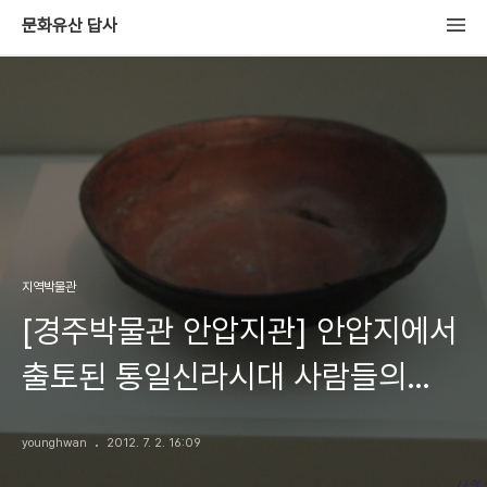
문화유산 답사
지역박물관
[경주박물관 안압지관] 안압지에서
출토된 통일신라시대 사람들의
생활용기
younghwan
2012. 7. 2. 16:09