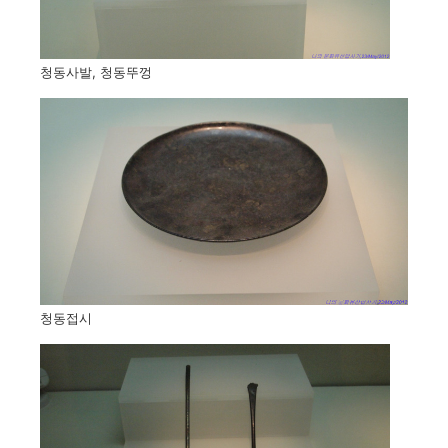
청동사발, 청동뚜껑
청동접시