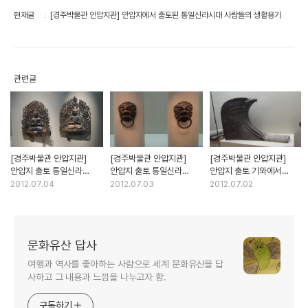
현재글
[경주박물관 안압지관] 안압지에서 출토된 통일신라시대 사람들의 생활용기
관련글
[경주박물관 안압지관]
[경주박물관 안압지관]
[경주박물관 안압지관]
안압지 출토 통일신라
안압지 출토 통일신라
안압지 출토 기와에서
금동불상과 판불(보물
금속공예품과 곱돌공예품
보이는 다양한 동.식물 문양
2012.07.04
2012.07.03
2012.07.02
1475호)
문화유산 답사
여행과 역사를 좋아하는 사람으로 세계 문화유산을 답
사하고 그 내용과 느낌을 나누고자 함.
구독하기