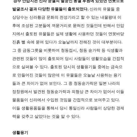
경주 안압지는 신라 궁궐의 별궁인 동궐 후원에 있었던 연못으로
발굴조사 결과 다양한 유물들이 출토되었다.
신라의 유물들 중
상당수는 신라황금 문화의 전성기라고 할 수 있는 내물왕대 이
후에 조성된 고분들에 껴묻거리로 묻혀진 것들인데 반해서 안압
지에서 출토된 유물들은 실제 생활에 사용하던 것들이 연못바닫
진흙 뻘 속에 묻여 있다가 오늘날까지 전해진 것이 대부분이다.
그 중 금동그릇을 비롯하여 청동접시, 청동 숟가락 등 식생활과
관련된 것들이 많이 출토되어 당시 사람들이 생활모습을 간접적
으로 살펴볼 수 있다. 출토된 당시의 생활용기들 중에는 금속으
로 만들어진 것들이 많은데 이 유물들은 오늘날 사용하는 용기
들과 큰 차이가 없어 보인다. 그 중 청동숟가락은 일본 나라의
정창원에서 발견된 청동숟가락과 외형상 큰 차이가 없어서 이들
물품들이 신라에서 수입된 것임을 간접적으로 보여주고 있다.
이들 생활용품들을 통해서 당시 통일신라 사람들이 상당한 경제
력을 갖추고 살았다는 것을 알 수 있다.
생활용기