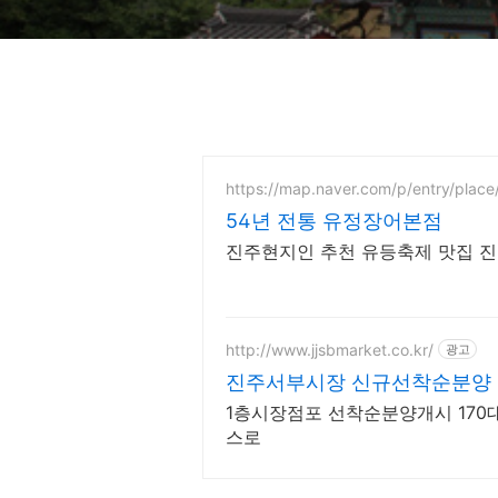
https://map.naver.com/p/entry/plac
54년 전통 유정장어본점
진주현지인 추천 유등축제 맛집 진
http://www.jjsbmarket.co.kr/
광고
진주서부시장 신규선착순분양
1층시장점포 선착순분양개시 1
스로