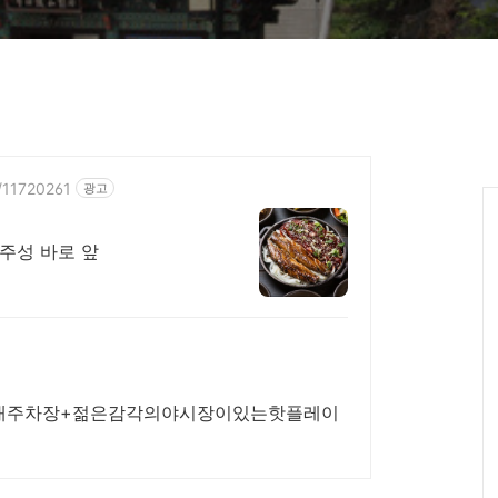
e/11720261
광고
주성 바로 앞
70대주차장+젊은감각의야시장이있는핫플레이