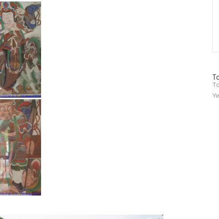
방
To
문
To
자
Ye
수