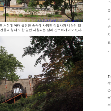
스
중
일
인 서장대 아래 울창한 숲속에 사당인 창렬사와 나란히 있
중
찰건물의 형태 또한 일반 사찰과는 달리 간소하게 지어졌다.
지
해
기
T
서
경
중
스