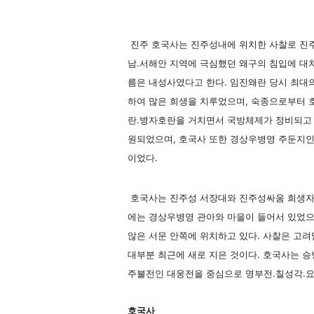
진주 호국사는 진주성내에 위치한 사찰로 진주
남.서해안 지역에 극심했던 왜구의 침입에 대
름은 내성사였다고 한다. 임진왜란 당시 최대의
하여 많은 희생을 치루었으며, 숙종으로부터 
란.병자호란을 거치면서 국방체제가 정비되고 
원되었으며, 호국사 또한 경상우병영 주둔지인
이었다.
호국사는 진주성 서장대와 진주성싸움 희생자를
에는 경상우병영 관아와 마을이 들어서 있었으
않은 서문 안쪽에 위치하고 있다. 사찰은 고려
대부분 최근에 새로 지은 것이다. 호국사는 승
주불전인 대웅전을 중심으로 명부전.칠성각.요
호국사