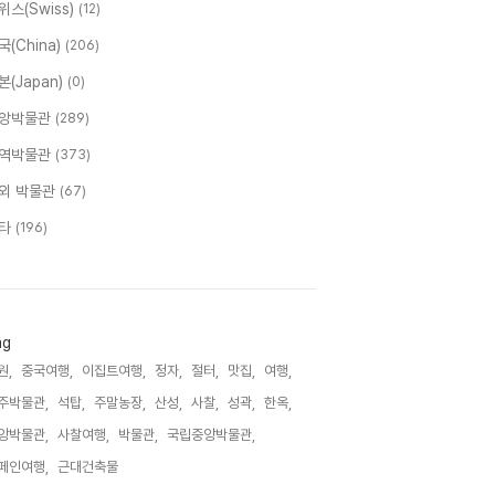
위스(Swiss)
(12)
국(China)
(206)
본(Japan)
(0)
앙박물관
(289)
역박물관
(373)
외 박물관
(67)
타
(196)
ag
원,
중국여행,
이집트여행,
정자,
절터,
맛집,
여행,
주박물관,
석탑,
주말농장,
산성,
사찰,
성곽,
한옥,
앙박물관,
사찰여행,
박물관,
국립중앙박물관,
페인여행,
근대건축물,