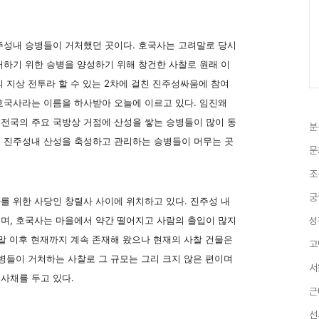
성내 승병들이 거처했던 곳이다. 호국사는 고려말로 당시
처하기 위한 승병을 양성하기 위해 창건한 사찰로 원래 이
 지상 전투라 할 수 있는 2차에 걸친 진주성싸움에 참여
호국사라는 이름을 하사받아 오늘에 이르고 있다. 임진왜
전국의 주요 국방상 거점에 산성을 쌓는 승병들이 많이 동
분
 진주성내 산성을 축성하고 관리하는 승병들이 머무는 곳
문
조
궁
 위한 사당인 창렬사 사이에 위치하고 있다. 진주성 내
며, 호국사는 마을에서 약간 떨어지고 사람의 출입이 많지
성
말 이후 현재까지 계속 존재해 왔으나 현재의 사찰 건물은
고
병들이 거처하는 사찰로 그 규모는 그리 크지 않은 편이며
서
사채를 두고 있다.
근
선