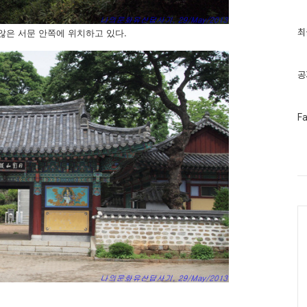
최
최
않은 서문 안쪽에 위치하고 있다.
근
글
과
인
공
기
글
페
F
이
스
북
트
위
터
플
러
Ca
그
인