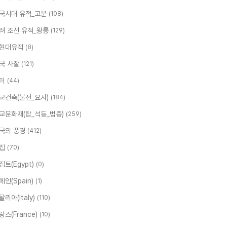
국시대 유적_고분
(108)
려 조선 유적_왕릉
(129)
현대유적
(8)
국 사찰
(121)
터
(44)
교건축(불전_요사)
(184)
교문화재(탑_석등_범종)
(259)
국의 풍경
(412)
집
(70)
집트(Egypt)
(0)
페인(Spain)
(1)
탈리아(Italy)
(110)
랑스(France)
(10)