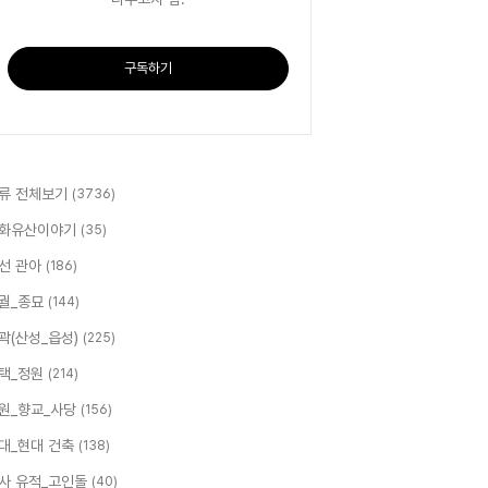
구독하기
류 전체보기
(3736)
화유산이야기
(35)
선 관아
(186)
궐_종묘
(144)
곽(산성_읍성)
(225)
택_정원
(214)
원_향교_사당
(156)
대_현대 건축
(138)
사 유적_고인돌
(40)