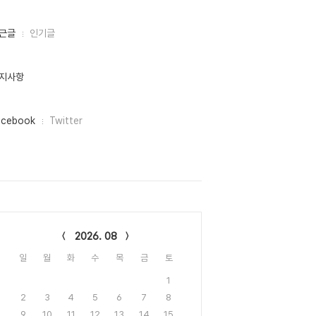
근글
인기글
지사항
acebook
Twitter
lendar
2026. 08
일
월
화
수
목
금
토
1
2
3
4
5
6
7
8
9
10
11
12
13
14
15