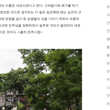
래의 이름은 내성사였다고 한다. 고려말기에 왜구를 막기
삼
 창건된 것으로 생각되는 이 절은 임진왜란 때는 승군의 근
고
함께 운명을 같이 한 승병들의 넋을 기리기 위하여 숙종대
근
최근에 진주성을 정화하면서 일주문 자리가 발견되어 새로
전
지은 것이다. <출처:진주시청>
절
불
불
한
맛
이
스
이
프