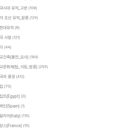
국시대 유적_고분
(108)
려 조선 유적_왕릉
(129)
현대유적
(8)
국 사찰
(121)
터
(44)
교건축(불전_요사)
(184)
교문화재(탑_석등_범종)
(259)
국의 풍경
(412)
집
(70)
집트(Egypt)
(0)
페인(Spain)
(1)
탈리아(Italy)
(110)
랑스(France)
(10)