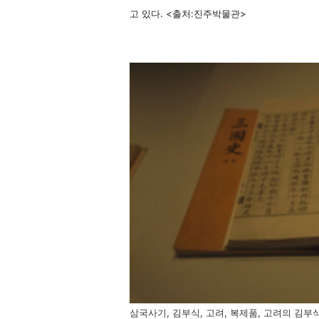
고 있다. <출처:진주박물관>
삼국사기, 김부식, 고려, 복제품, 고려의 김부