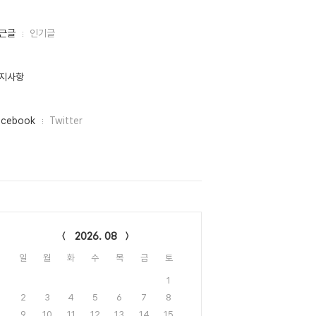
근글
인기글
지사항
acebook
Twitter
lendar
2026. 08
일
월
화
수
목
금
토
1
2
3
4
5
6
7
8
9
10
11
12
13
14
15