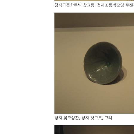
청자구름학무늬 찻그릇, 청자조롱박모양 주전자
청자 꽃모양잔, 청자 찻그릇, 고려