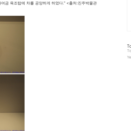
 하여금 육조탑에 차를 공양하게 하였다." <출처:진주박물관
방
To
문
To
자
Ye
수