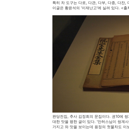
특히 차 도구는 다로, 다관, 다부, 다종, 다잔
이글은 황윤석의 '이재난고'에 실려 있다. <
완당전집, 추사 김정희의 문집이다. 권10에 
대한 맛을 평한 글이 있다. '만허스님이 쌍계
가지고 와 맛을 보이는데 용정의 첫물차도 이보