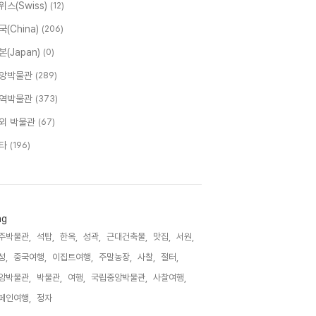
위스(Swiss)
(12)
국(China)
(206)
본(Japan)
(0)
앙박물관
(289)
역박물관
(373)
외 박물관
(67)
타
(196)
ag
주박물관,
석탑,
한옥,
성곽,
근대건축물,
맛집,
서원,
성,
중국여행,
이집트여행,
주말농장,
사찰,
절터,
앙박물관,
박물관,
여행,
국립중앙박물관,
사찰여행,
페인여행,
정자,