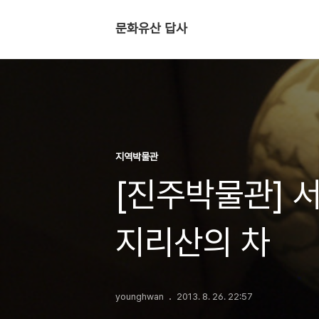
문화유산 답사
지역박물관
[진주박물관] 
지리산의 차
younghwan
2013. 8. 26. 22:57