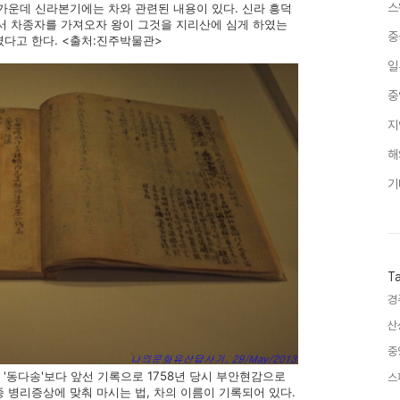
스
가운데 신라본기에는 차와 관련된 내용이 있다. 신라 흥덕
오면서 차종자를 가져오자 왕이 그것을 지리산에 심게 하였는
중
였다고 한다. <출처:진주박물관>
일
중
지
해
기
T
경
산
중
 '동다송'보다 앞선 기록으로 1758년 당시 부안현감으로
스
 병리증상에 맞춰 마시는 법, 차의 이름이 기록되어 있다.