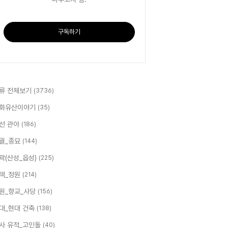
구독하기
류 전체보기
(3736)
화유산이야기
(35)
선 관아
(186)
궐_종묘
(144)
곽(산성_읍성)
(225)
택_정원
(214)
원_향교_사당
(156)
대_현대 건축
(138)
사 유적_고인돌
(40)