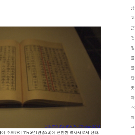
삼
고
근
전
절
불
불
한
맛
이
스
이
프
식이 주도하여 1145년(인종23)에 편찬한 역사서로서 신라.