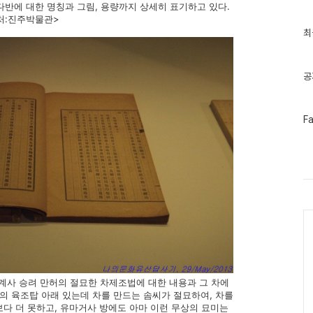
, 다반에 대한 명칭과 그림, 용량까지 상세히 표기하고 있다.
출처:진주박물관>
최
최
근
글
과
인
공
기
글
페
F
이
스
북
트
위
터
플
러
Ca
그
인
쌍계사 승려 만허의 절묘한 차제조법에 대한 내용과 그 차에
사의 육조탑 아래 있는데 차를 만드는 솜씨가 절묘하여, 차를
다 더 못하고, 유마거사 방에도 아마 이런 무상의 묘미는