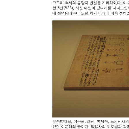
고구려.백제의 흥망과 변천을 기록하였다. 이 
왕 3년(828), 사신 대렴이 당나라를 다녀
데 선덕왕때부터 있던 차가 이때에 더욱 성하
무풍향차보, 이운해, 조선, 복제품, 초의선사의
있던 이운해의 글이다. 약용차의 제조법과 각종