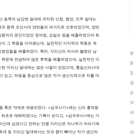
 동쪽의 남강변 일대에 위치한 산청, 함양, 진주 일대는
역과 함께 조선시대 양반들의 세거지로 선호되었으며, 양반
김종직의 문인이었던 정여창, 김일손 등을 배출하였으며 퇴
식이 그 학풍을 이어왔는데, 실천적인 이지역의 학풍은 곽
의병장들을 배출하였다. 특히, 지리산의 처사라 불렸던 남
분
 학문에 전념하여 많은 후학을 배출하였으며, 실천적인 이
문
또한 지리산 일대에는 많은 사찰이 있었으며, 통일신라시대
조
 있고, 하동을 중심으로 많은 차가 생산지역으로 차를 마
궁
성
고
 혹은 약재로 애용되었다. <삼국사기>에는 신라 흥덕왕
서
를 최초로 재배하였다는 기록이 보이고, <삼국유사>에는 가
근
지리산에 심었다고 전하는 만큼 지리산은 차나무가 자라기에
화개 등 지리산 일대에서는 맛과 향이 빼어난 차가 생산되
선