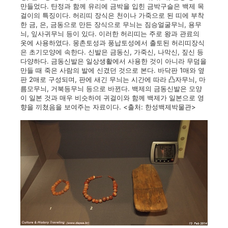
만들었다. 탄정과 함께 유리에 금박을 입힌 금박구슬은 백제 목
걸이의 특징이다. 허리띠 장식은 천이나 가죽으로 된 띠에 부착
한 금, 은, 금동으로 만든 장식으로 무늬는 짐승얼굴무늬, 용무
늬, 잎사귀무늬 등이 있다. 이러한 허리띠는 주로 왕과 관료의
옷에 사용하였다. 몽촌토성과 풍납토성에서 출토된 허리띠장식
은 초기모양에 속한다. 신발은 금동신, 가죽신, 나막신, 짚신 등
다양하다. 금동신발은 일상생활에서 사용한 것이 아니라 무덤을
만들 때 죽은 사람의 발에 신겼던 것으로 본다. 바닥판 1매와 옆
판 2매로 구성되며, 판에 새긴 무늬는 시간에 따라 凸자무늬, 마
름모무늬, 거북등무늬 등으로 바뀐다. 백제의 금동신발은 모양
이 일본 것과 매우 비슷하여 귀걸이와 함께 백제가 일본으로 영
향을 끼쳤음을 보여주는 자료이다. <출처: 한성백제박물관>