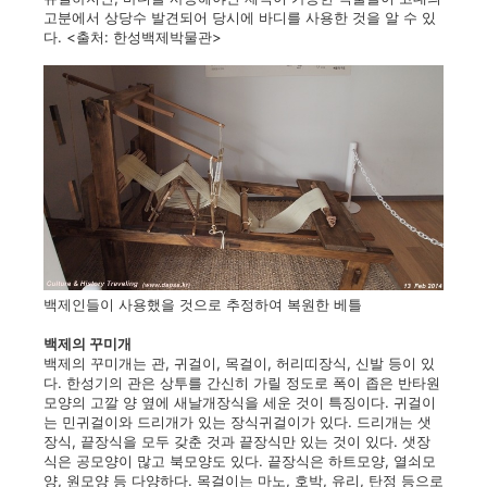
고분에서 상당수 발견되어 당시에 바디를 사용한 것을 알 수 있
다. <출처: 한성백제박물관>
백제인들이 사용했을 것으로 추정하여 복원한 베틀
백제의 꾸미개
백제의 꾸미개는 관, 귀걸이, 목걸이, 허리띠장식, 신발 등이 있
다. 한성기의 관은 상투를 간신히 가릴 정도로 폭이 좁은 반타원
모양의 고깔 양 옆에 새날개장식을 세운 것이 특징이다. 귀걸이
는 민귀걸이와 드리개가 있는 장식귀걸이가 있다. 드리개는 샛
장식, 끝장식을 모두 갖춘 것과 끝장식만 있는 것이 있다. 샛장
식은 공모양이 많고 북모양도 있다. 끝장식은 하트모양, 열쇠모
양, 원모양 등 다양하다. 목걸이는 마노, 호박, 유리, 탄정 등으로