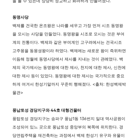
을 볼 수 있는데 상당히 정교하고 화려하게 만들어졌다.
동명사당
백제를 건국한 온조왕은 나라를 세우고 가장 먼저 시조 동명왕
을 모시는 사당을 만들었다. 동명왕을 시조로 모시는 것은 부여
계의 전통이다. 백제와 같은 부여계인 고구려에서는 건국시조
고주몽을 동몽셩왕이라 하였다. 백제에는 새로운 왕이 즉위하면
이듬해 정월에 동명사당에서 제사를 지내는 것이 관례였다. 백
제의 국가제사는 동명왕에 대한 제사, 천지에 대한 제사, 신천에
대한 제사 등이 있었다. 동명왕에 대한 제사는 국가적으로 중요
하게 여겨서 한성기말까지 꾸준히 행해졌다. <출처: 한성백제박
물관>
풍납토성 경당지구와 44호 대형건물터
풍탑토성 경당지구는 송파구 풍납1동 136번지 일대 역사공원이
조성되어 있느 곳으로 풍납토성 중앙부의 북쪽에 위치한다. 경
당연립주택을 재건축하는 과정에서 백제 한성기 유구와 유물이