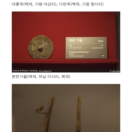
대롱옥(백제, 가평 대성리), 다면옥(백제, 가평 항사리)
본뜬거울(백제, 하남 미사리, 복제)