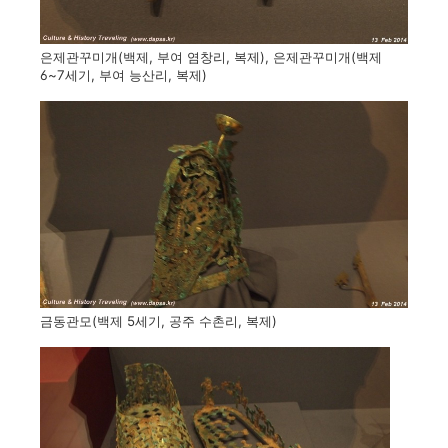
은제관꾸미개(백제, 부여 염창리, 복제), 은제관꾸미개(백제
6~7세기, 부여 능산리, 복제)
금동관모(백제 5세기, 공주 수촌리, 복제)