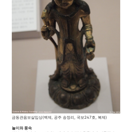
금동관음보살입상(백제, 공주 송정리, 국보247호, 복제)
놀이와 풍속