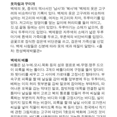
옷차림과 꾸미개
백제의 옷,
중국의 역사서인 '남사'와 '북사'에 '백제의 옷은 고구
려와 비슷하다'란 기록이 있다. 백제의 옷은 고구려와 비슷하여
남자는 저고리와 바지를, 여자는 저고리와 치마, 두루마기를 입
었다. 저고리는 엉덩이를 덮는 길이에 허리띠를 둘러 여미고,
깃.섶.끝동 등에는 선이 있었다. 두루마기는 소매가 넓으며, 중
국식 두루마기도 입었다. 백제왕은 자주색의 소매가 넓은 두루
마기에 흰색의 가죽띠를 두르고, 푸른색의 비단바지를 입었다.
금꽃으로 장식한 검은색 비단관을 쓰고, 검은색 가죽신을 신었
다. 백제 사람들은 신분에 따라 옷의 색과 재질이 달랐다. <출
처: 한성백제박물관>
백제의 베틀
베틀은 삼.누에.모시.목화 등의 섬유 원료로 베.무명.명주 드으
이 피륙을 짜는 틀이다. 2개으 베틀다리에 구멍을 뚫어 앞다리
와 뒷다리를 세우고 그 사이에 가로대를 고정시킨 형태이다. 부
속구로 피륙을 짤 때 날실을 감아 베틀 앞부분에 두는 두투마리,
베짜는 이의 허리 뒷부분을 감싸 말코에 잡아메는 부테허리, 따
여나온 포목을 감는 막대인 말코, 참빗처럼 대쪽을 연결한 살의
틈마다 날실을 꿰어 고르고 북의 통로를 만들어 주며 씨실을 피
륙짜는 부분까지 쳐주는 바디와 이를 고정시키는 바디집, 실이
엉키지 않도록 하는 비경이, 피륙을 짤 때 날실 사이로 오가면서
씨실을 넣어 직물이 짜이도록 하는 북 등이 있다. 한국에서 직기
에 관한 그림자료는 고구려 대안리 1호묘의 벽화에 그려진 것이
유일하지만, 바디를 사용해야만 제직이 가능한 직물들이 고대의