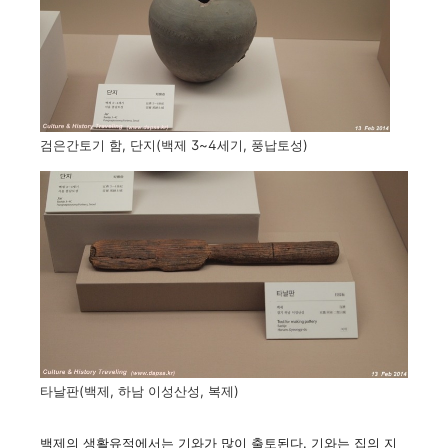
검은간토기 함, 단지(백제 3~4세기, 풍납토성)
타날판(백제, 하남 이성산성, 복제)
백제의 생활유적에서는 기와가 많이 출토된다. 기와는 집의 지