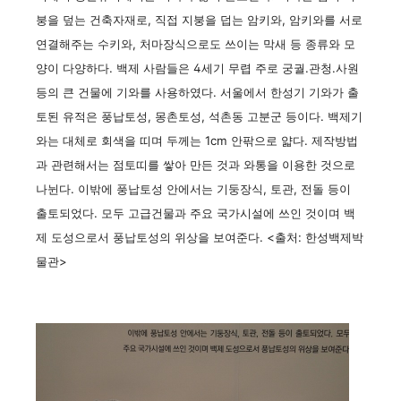
붕을 덮는 건축자재로, 직접 지붕을 덥는 암키와, 암키와를 서로
연결해주는 수키와, 처마장식으로도 쓰이는 막새 등 종류와 모
양이 다양하다. 백제 사람들은 4세기 무렵 주로 궁궐.관청.사원
등의 큰 건물에 기와를 사용하였다. 서울에서 한성기 기와가 출
토된 유적은 풍납토성, 몽촌토성, 석촌동 고분군 등이다. 백제기
와는 대체로 회색을 띠며 두께는 1cm 안팎으로 얇다. 제작방법
과 관련해서는 점토띠를 쌓아 만든 것과 와통을 이용한 것으로
나뉜다. 이밖에 풍납토성 안에서는 기둥장식, 토관, 전돌 등이
출토되었다. 모두 고급건물과 주요 국가시설에 쓰인 것이며 백
제 도성으로서 풍납토성의 위상을 보여준다. <출처: 한성백제박
물관>