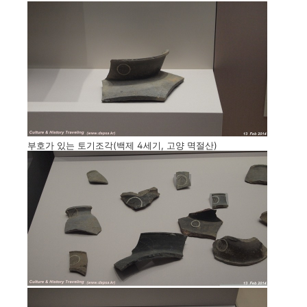
부호가 있는 토기조각(백제 4세기, 고양 멱절산)