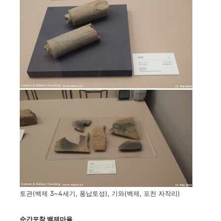
토관(백제 3~4세기, 풍납토성), 기와(백제, 포천 자작리)
순간포착 백제마을