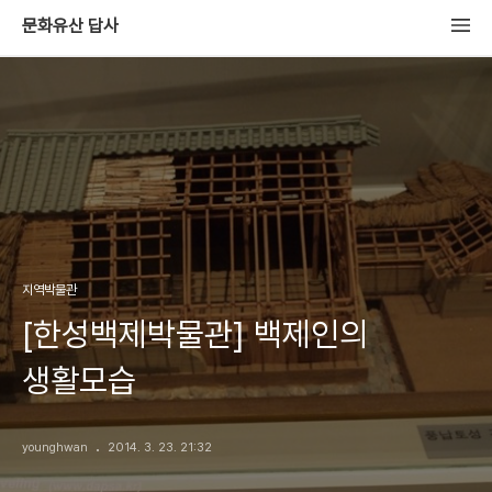
문화유산 답사
지역박물관
[한성백제박물관] 백제인의
생활모습
younghwan
2014. 3. 23. 21:32