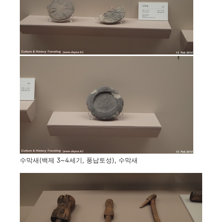
수막새(백제 3~4세기, 풍납토성), 수막새