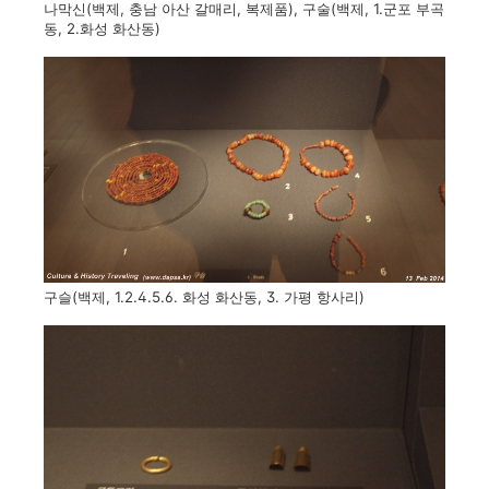
나막신(백제, 충남 아산 갈매리, 복제품), 구술(백제, 1.군포 부곡
동, 2.화성 화산동)
구슬(백제, 1.2.4.5.6. 화성 화산동, 3. 가평 항사리)