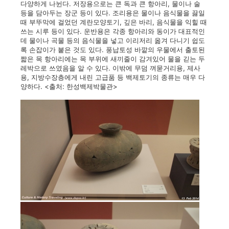
다양하게 나뉜다. 저장용으로는 큰 독과 큰 항아리, 물이나 술
등을 담아두는 장군 등이 있다. 조리용은 물이나 음식물을 끓일
때 부뚜막에 걸었던 계란모양토기, 깊은 바리, 음식물을 익힐 때
쓰는 시루 등이 있다. 운반용은 각종 항아리와 동이가 대표적인
데 물이나 곡물 등의 음식물을 넣고 이리저리 옮겨 다니기 쉽도
록 손잡이가 붙은 것도 있다. 풍납토성 바깥의 우물에서 출토된
짧은 목 항아리에는 목 부위에 새끼줄이 감겨있어 물을 긷는 두
레박으로 쓰였음을 알 수 있다. 이밖에 무덤 껴묻거리용, 제사
용, 지방수장층에게 내린 고급품 등 백제토기의 종류는 매우 다
양하다. <출처: 한성백제박물관>