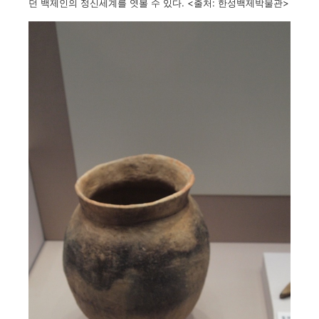
던 백제인의 정신세계를 엿볼 수 있다. <출처: 한성백제박물관>