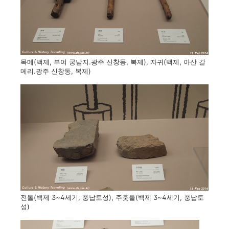
목메(백제, 부여 궁남지.광주 신창동, 복제), 자귀(백제, 아산 갈
메리.광주 신창동, 복제)
전돌(백제 3~4세기, 풍납토성), 주춧돌(백제 3~4세기, 풍납토
성)