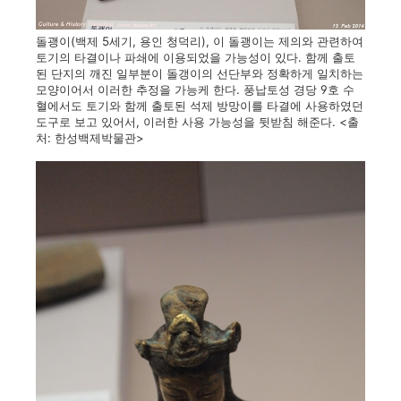
돌괭이(백제 5세기, 용인 청덕리), 이 돌괭이는 제의와 관련하여
토기의 타결이나 파쇄에 이용되었을 가능성이 있다. 함께 출토
된 단지의 깨진 일부분이 돌갱이의 선단부와 정확하게 일치하는
모양이어서 이러한 추정을 가능케 한다. 풍납토성 경당 9호 수
혈에서도 토기와 함께 출토된 석제 방망이를 타결에 사용하였던
도구로 보고 있어서, 이러한 사용 가능성을 뒷받침 해준다. <출
처: 한성백제박물관>