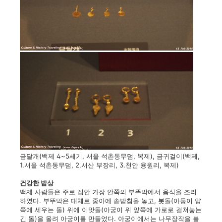
금달개(백제 4~5세기, 서울 석촌동무덤, 복제), 금귀걸이(백제,
1.서울 석촌동무덤, 2.서산 부장리, 3.천안 용원리, 복제)
건강한 밥상
백제 사람들은 주로 집안 가장 안쪽의 부뚜막에서 음식을 조리
하였다. 부뚜막은 대체로 중아에 솥받침을 놓고, 봇돌(아둥이 양
쪽에 세우는 돌) 위에 이맛돌(아궁이 위 앞쪽에 가로로 걸쳐놓는
긴 돌)을 올려 아궁이를 만들었다. 아궁이에서는 나무장작을 불