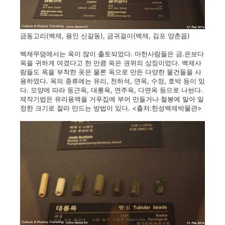
금동고리(백제, 용인 신갈동), 금귀걸이(백제, 김포 양촌읍)
백제무덤에서는 옥이 많이 출토되었다. 마한사람들은 금.은보다
옥을 귀하게 여겼다고 한 만큼 옥은 권위의 상징이었다. 백제사
람들도 옥을 부착한 옷은 물론 옥으로 만든 다양한 물건들을 사
용하였다. 옥의 종류에는 유리, 천하석, 연옥, 수정, 호박 등이 있
다. 모양에 따라 둥근옥, 대롱옥, 연주옥, 다면옥 등으로 나뉜다.
제작기법은 유리용액을 거푸집에 부어 만들거나 철봉에 말아 일
정한 크기로 잘라 만드는 방법이 있다. <출처:한성백제박물관>