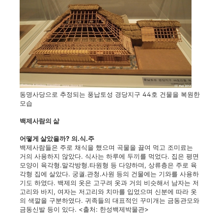
동명사당으로 추정되는 풍납토성 경당지구 44호 건물을 복원한
모습
백제사람의 삶
어떻게 살았을까? 의.식.주
백제사람들은 주로 채식을 했으며 곡물을 끓여 먹고 조미료는
거의 사용하지 않았다. 식사는 하루에 두끼를 먹었다. 집은 평면
모양이 육각형.말각방형.타원형 등 다양하며, 상류층은 주로 육
각형 집에 살았다. 궁궐.관청.사원 등의 건물에는 기와를 사용하
기도 하였다. 백제의 옷은 고구려 옷과 거의 비슷해서 남자는 저
고리와 바지, 여자는 저고리와 치마를 입었으며 신분에 따라 옷
의 색깔을 구분하였다. 귀족들의 대표적인 꾸미개는 금동관모와
금동신발 등이 있다. <출처: 한성백제박물관>