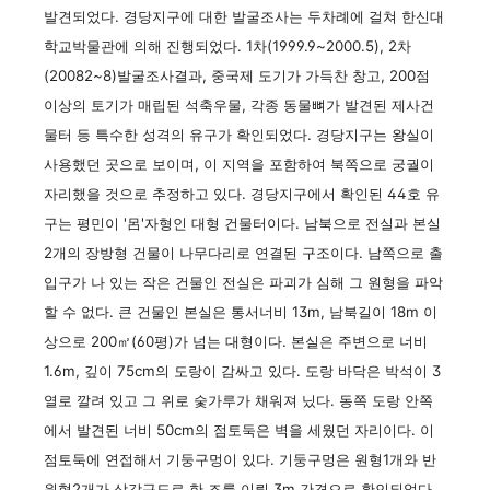
발견되었다. 경당지구에 대한 발굴조사는 두차례에 걸쳐 한신대
학교박물관에 의해 진행되었다. 1차(1999.9~2000.5), 2차
(20082~8)발굴조사결과, 중국제 도기가 가득찬 창고, 200점
이상의 토기가 매립된 석축우물, 각종 동물뼈가 발견된 제사건
물터 등 특수한 성격의 유구가 확인되었다. 경당지구는 왕실이
사용했던 곳으로 보이며, 이 지역을 포함하여 북쪽으로 궁궐이
자리했을 것으로 추정하고 있다. 경당지구에서 확인된 44호 유
구는 평민이 '呂'자형인 대형 건물터이다. 남북으로 전실과 본실
2개의 장방형 건물이 나무다리로 연결된 구조이다. 남쪽으로 출
입구가 나 있는 작은 건물인 전실은 파괴가 심해 그 원형을 파악
할 수 없다. 큰 건물인 본실은 통서너비 13m, 남북길이 18m 이
상으로 200㎡(60평)가 넘는 대형이다. 본실은 주변으로 너비
1.6m, 깊이 75cm의 도랑이 감싸고 있다. 도랑 바닥은 박석이 3
열로 깔려 있고 그 위로 숯가루가 채워져 닜다. 동쪽 도랑 안쪽
에서 발견된 너비 50cm의 점토둑은 벽을 세웠던 자리이다. 이
점토둑에 연접해서 기둥구멍이 있다. 기둥구멍은 원형1개와 반
원형2개가 삼각구도로 한 조를 이뤄 3m 간격으로 확인되었다.