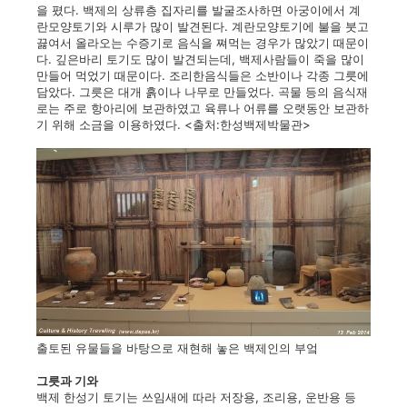
을 폈다. 백제의 상류층 집자리를 발굴조사하면 아궁이에서 계
란모양토기와 시루가 많이 발견된다. 계란모양토기에 불을 붓고
끓여서 올라오는 수증기로 음식을 쪄먹는 경우가 많았기 때문이
다. 깊은바리 토기도 많이 발견되는데, 백제사람들이 죽을 많이
만들어 먹었기 때문이다. 조리한음식들은 소반이나 각종 그릇에
담았다. 그릇은 대개 흙이나 나무로 만들었다. 곡물 등의 음식재
로는 주로 항아리에 보관하였고 육류나 어류를 오랫동안 보관하
기 위해 소금을 이용하였다. <출처:한성백제박물관>
출토된 유물들을 바탕으로 재현해 놓은 백제인의 부엌
그릇과 기와
백제 한성기 토기는 쓰임새에 따라 저장용, 조리용, 운반용 등