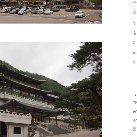
스
중
일
중
지
해
기
T
이
중
주
중