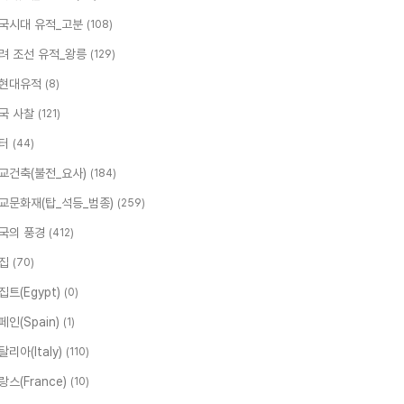
국시대 유적_고분
(108)
려 조선 유적_왕릉
(129)
현대유적
(8)
국 사찰
(121)
터
(44)
교건축(불전_요사)
(184)
교문화재(탑_석등_범종)
(259)
국의 풍경
(412)
집
(70)
집트(Egypt)
(0)
페인(Spain)
(1)
탈리아(Italy)
(110)
랑스(France)
(10)