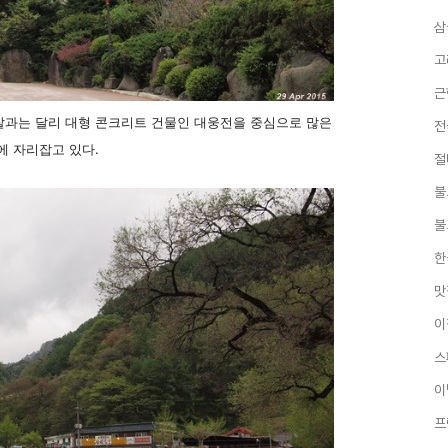
삼
고
근
찰과는 달리 대형 콘크리트 건물인 대웅전을 중심으로 많은
전
에 자리잡고 있다.
절
불
불
한
맛
이
스
이
프