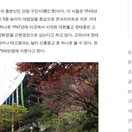
 총본산인 단양 구인사(救仁寺)이다. 이 사찰은 1945년
리 5층 높이이 대법당을 중심으로 콘크리이트로 지은 거대
 하나로 1967년에 이곳에서 시작된 대한불교 천태종은 고
‘법화경’을 근본경전으로 삼는다고 하고 있다. 고려시대 천태
이나 태고종과는 달리 신흥종교 중 하나로 불 수 있다. 전
170여만명에 이른다고 한다.
분
문
조
궁
성
고
서
근
선