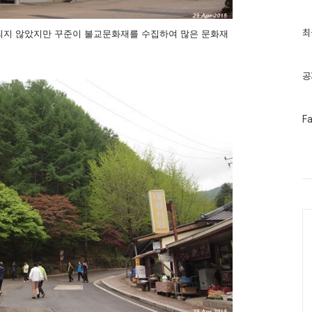
최
최
되지 않았지만 꾸준이 불교문화재를 수집하여 많은 문화재
근
글
과
인
공
기
글
페
F
이
스
북
트
위
터
플
러
Ca
그
인