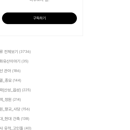
구독하기
류 전체보기
(3736)
화유산이야기
(35)
선 관아
(186)
궐_종묘
(144)
곽(산성_읍성)
(225)
택_정원
(214)
원_향교_사당
(156)
대_현대 건축
(138)
사 유적_고인돌
(40)