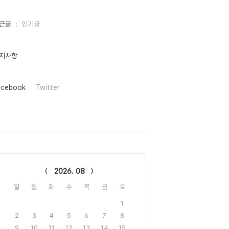
근글
인기글
지사항
acebook
Twitter
lendar
2026. 08
일
월
화
수
목
금
토
1
2
3
4
5
6
7
8
9
10
11
12
13
14
15