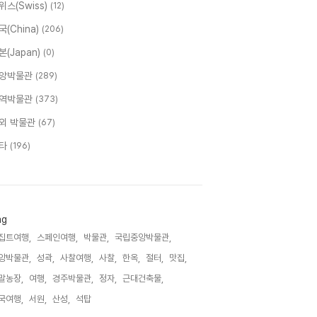
위스(Swiss)
(12)
국(China)
(206)
본(Japan)
(0)
앙박물관
(289)
역박물관
(373)
외 박물관
(67)
타
(196)
ag
집트여행,
스페인여행,
박물관,
국립중앙박물관,
앙박물관,
성곽,
사찰여행,
사찰,
한옥,
절터,
맛집,
말농장,
여행,
경주박물관,
정자,
근대건축물,
국여행,
서원,
산성,
석탑,