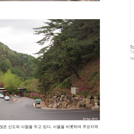
방
To
문
To
자
Ye
수
은 신도와 사찰을 두고 있다. 서울을 비롯하여 주요지역