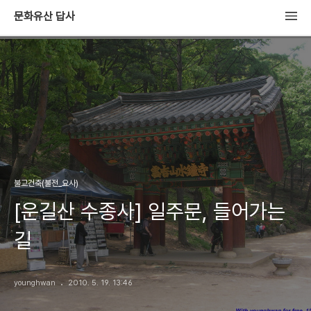
문화유산 답사
불교건축(불전_요사)
[운길산 수종사] 일주문, 들어가는
길
younghwan
2010. 5. 19. 13:46