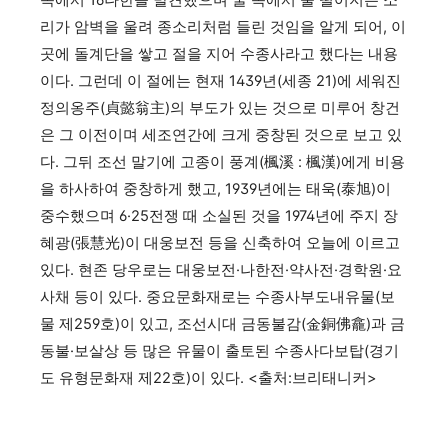
속에서 16나한을 발견했으며 굴 속에서 물 떨어지는 소
리가 암벽을 울려 종소리처럼 들린 것임을 알게 되어, 이
곳에 돌계단을 쌓고 절을 지어 수종사라고 했다는 내용
이다. 그런데 이 절에는 현재 1439년(세종 21)에 세워진
정의옹주(貞懿翁主)의 부도가 있는 것으로 미루어 창건
은 그 이전이며 세조연간에 크게 중창된 것으로 보고 있
다. 그뒤 조선 말기에 고종이 풍계(楓溪 : 楓漢)에게 비용
을 하사하여 중창하게 했고, 1939년에는 태욱(泰旭)이
중수했으며 6·25전쟁 때 소실된 것을 1974년에 주지 장
혜광(張慧光)이 대웅보전 등을 신축하여 오늘에 이르고
있다. 현존 당우로는 대웅보전·나한전·약사전·경학원·요
사채 등이 있다. 중요문화재로는 수종사부도내유물(보
물 제259호)이 있고, 조선시대 금동불감(金銅佛龕)과 금
동불·보살상 등 많은 유물이 출토된 수종사다보탑(경기
도 유형문화재 제22호)이 있다. <출처:브리태니커>