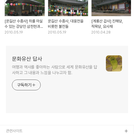
[운길산 수종사] 차를 마실
운길산 수종사, 대웅전을
[계룡산 갑사] 진해당,
수 있는 강당인 삼천헌과
비롯한 불전들
적묵당, 요사채
요사채들
2010.05.19
2010.05.19
2010.04.28
문화유산 답사
여행과 역사를 좋아하는 사람으로 세계 문화유산을 답
사하고 그 내용과 느낌을 나누고자 함.
구독하기
관련사이트