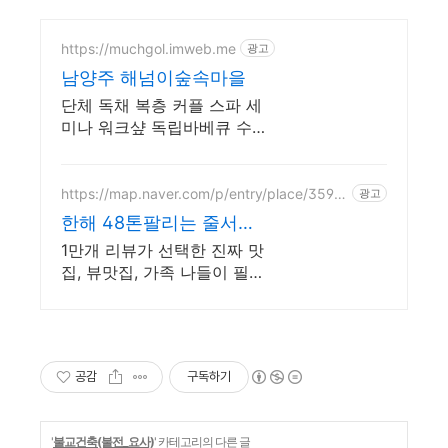
https://muchgol.imweb.me
광고
남양주 해넘이숲속마을
단체 독채 복층 커플 스파 세
미나 워크샾 독립바베큐 수
영장 족구 넓은정원
https://map.naver.com/p/entry/place/3594
광고
8846
한해 48톤팔리는 줄서는
맛집 뷰맛집 대디스바베
1만개 리뷰가 선택한 진짜 맛
큐
집, 뷰맛집, 가족 나들이 필수
코스
공감
구독하기
'
불교건축(불전_요사)
' 카테고리의 다른 글