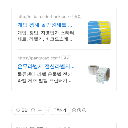
http://m.barcode-bank.co.kr
광고
개업 평해 올인원세트 창
업에 필요한 라벨기기 세
개업, 창업, 자영업자 스타터
트
세트, 라벨기, 바코드스캐너,
라벨지, 먹지
https://pangroad.com/
광고
은무라벨지 전산라벨지
업체
물류센터 라벨 은물벨 전산
라벨 제조 발행 프린터기 조
건무 무상임대 가능 팡로드
공감
구독하기