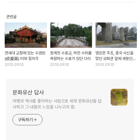
관련글
연세대 교정에 있는 수경원
청계천 수표교, 하천 수위를
영은문 주초, 중국 사신을
(綬慶園) 터와 정자각
측정하는 수표가 있던 다리
맞던 모화관 앞에 세웟던
영은문 주춧돌
2010.09.10
2010.09.10
2010.09.10
문화유산 답사
여행과 역사를 좋아하는 사람으로 세계 문화유산을 답
사하고 그 내용과 느낌을 나누고자 함.
구독하기