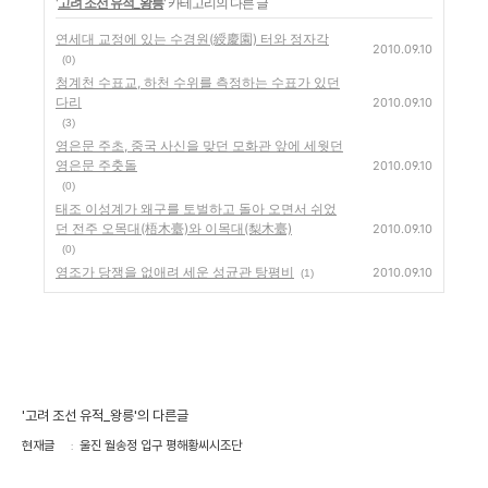
'
고려 조선 유적_왕릉
' 카테고리의 다른 글
연세대 교정에 있는 수경원(綬慶園) 터와 정자각
2010.09.10
(0)
청계천 수표교, 하천 수위를 측정하는 수표가 있던
다리
2010.09.10
(3)
영은문 주초, 중국 사신을 맞던 모화관 앞에 세웟던
영은문 주춧돌
2010.09.10
(0)
태조 이성계가 왜구를 토벌하고 돌아 오면서 쉬었
던 전주 오목대(梧木臺)와 이목대(梨木臺)
2010.09.10
(0)
영조가 당쟁을 없애려 세운 성균관 탕평비
2010.09.10
(1)
'고려 조선 유적_왕릉'의 다른글
현재글
울진 월송정 입구 평해황씨시조단