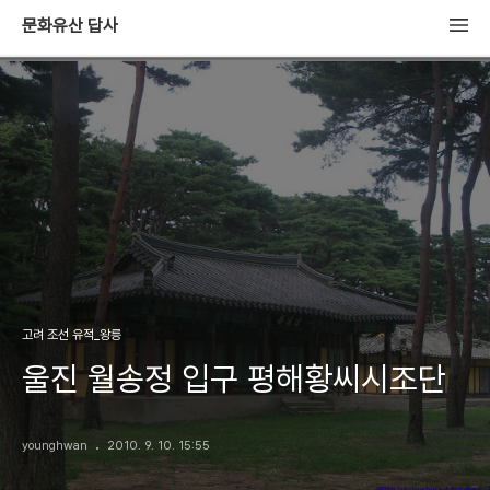
문화유산 답사
고려 조선 유적_왕릉
울진 월송정 입구 평해황씨시조단
younghwan
2010. 9. 10. 15:55