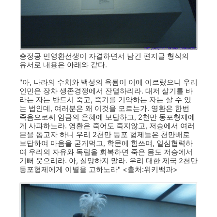
충정공 민영환선생이 자결하면서 남긴 편지글 형식의
유서로 내용은 아래와 같다.
"아, 나라의 수치와 백성의 욕됨이 이에 이르렀으니 우리
인민은 장차 생존경쟁에서 잔멸하리라. 대저 살기를 바
라는 자는 반드시 죽고, 죽기를 기약하는 자는 살 수 있
는 법인데, 여러분은 왜 이것을 모르는가. 영환은 한번
죽음으로써 임금의 은혜에 보답하고, 2천만 동포형제에
게 사과하노라. 영환은 죽어도 죽지않고, 저승에서 여러
분을 돕고자 하니 우리 2천만 동포 형제들은 천만배로
보답하여 마음을 굳게먹고, 학문에 힘쓰며, 일심협력하
여 우리의 자유와 독립을 회복하면 죽은 몸도 저승에서
기뻐 웃으리라. 아, 실망하지 말라. 우리 대한 제국 2천만
동포형제에게 이별을 고하노라" <출처:위키백과>