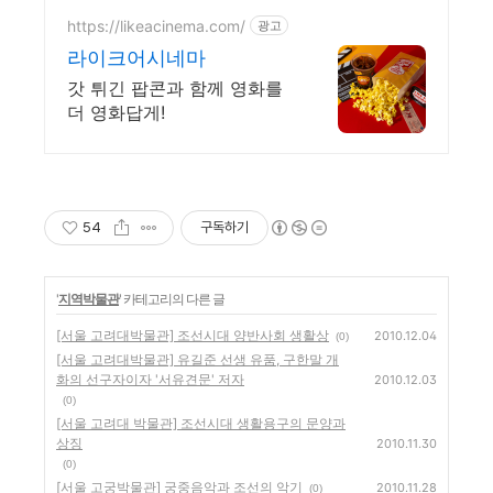
못한 감동을 선사하는 성신
여대 양식 맛집
https://likeacinema.com/
광고
라이크어시네마
갓 튀긴 팝콘과 함께 영화를
더 영화답게!
54
구독하기
'
지역박물관
' 카테고리의 다른 글
[서울 고려대박물관] 조선시대 양반사회 생활상
2010.12.04
(0)
[서울 고려대박물관] 유길준 선생 유품, 구한말 개
화의 선구자이자 '서유견문' 저자
2010.12.03
(0)
[서울 고려대 박물관] 조선시대 생활용구의 문양과
상징
2010.11.30
(0)
[서울 고궁박물관] 궁중음악과 조선의 악기
2010.11.28
(0)