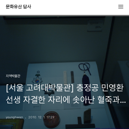
문화유산 답사
지역박물관
[서울 고려대박물관] 충정공 민영환
선생 자결한 자리에 솟아난 혈죽과
유품들
younghwan
2010. 12. 1. 17:29