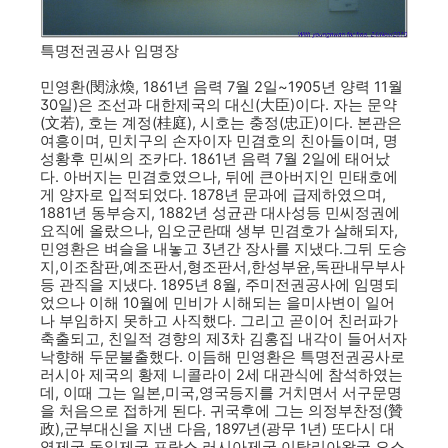
특명전권공사 임명장
민영환(閔泳煥, 1861년 음력 7월 2일~1905년 양력 11월
30일)은 조선과 대한제국의 대신(大臣)이다. 자는 문약
(文若), 호는 계정(桂庭), 시호는 충정(忠正)이다. 본관은
여흥이며, 민치구의 손자이자 민겸호의 친아들이며, 명
성황후 민씨의 조카다. 1861년 음력 7월 2일에 태어났
다. 아버지는 민겸호였으나, 뒤에 큰아버지인 민태호에
게 양자로 입적되었다. 1878년 문과에 급제하였으며,
1881년 동부승지, 1882년 성균관 대사성등 민씨정권에
요직에 올랐으나, 임오군란때 생부 민겸호가 살해되자,
민영환은 벼슬을 내놓고 3년간 장사를 지냈다.그뒤 도승
지,이조참판,예조판서,형조판서,한성부윤,독판내무부사
등 관직을 지냈다. 1895년 8월, 주미전권공사에 임명되
었으나 이해 10월에 민비가 시해되는 을미사변이 일어
나 부임하지 못하고 사직했다. 그리고 곧이어 친러파가
축출되고, 친일적 경향의 제3차 김홍집 내각이 들어서자
낙향해 두문불출했다. 이듬해 민영환은 특명전권공사로
러시아 제국의 황제 니콜라이 2세 대관식에 참석하였는
데, 이때 그는 일본,미국,영국등지를 거치면서 서구문명
을 처음으로 접하게 된다. 귀국후에 그는 의정부찬정(贊
政),군부대신을 지낸 다음, 1897년(광무 1년) 또다시 대
영제국,독일제국,프랑스,러시아제국,이탈리아왕국,오스