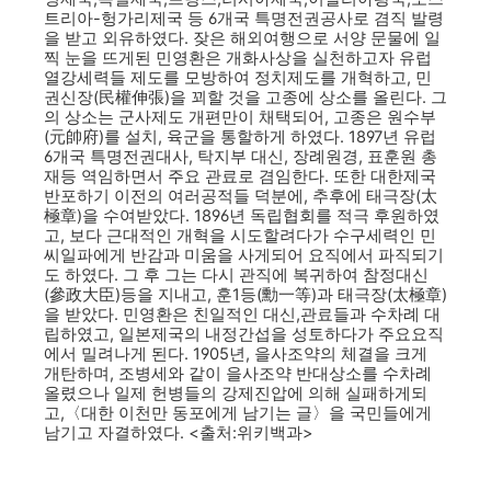
트리아-헝가리제국 등 6개국 특명전권공사로 겸직 발령
을 받고 외유하였다. 잦은 해외여행으로 서양 문물에 일
찍 눈을 뜨게된 민영환은 개화사상을 실천하고자 유럽
열강세력들 제도를 모방하여 정치제도를 개혁하고, 민
권신장(民權伸張)을 꾀할 것을 고종에 상소를 올린다. 그
의 상소는 군사제도 개편만이 채택되어, 고종은 원수부
(元帥府)를 설치, 육군을 통할하게 하였다. 1897년 유럽
6개국 특명전권대사, 탁지부 대신, 장례원경, 표훈원 총
재등 역임하면서 주요 관료로 겸임한다. 또한 대한제국
반포하기 이전의 여러공적들 덕분에, 추후에 태극장(太
極章)을 수여받았다. 1896년 독립협회를 적극 후원하였
고, 보다 근대적인 개혁을 시도할려다가 수구세력인 민
씨일파에게 반감과 미움을 사게되어 요직에서 파직되기
도 하였다. 그 후 그는 다시 관직에 복귀하여 참정대신
(參政大臣)등을 지내고, 훈1등(勳一等)과 태극장(太極章)
을 받았다. 민영환은 친일적인 대신,관료들과 수차례 대
립하였고, 일본제국의 내정간섭을 성토하다가 주요요직
에서 밀려나게 된다. 1905년, 을사조약의 체결을 크게
개탄하며, 조병세와 같이 을사조약 반대상소를 수차례
올렸으나 일제 헌병들의 강제진압에 의해 실패하게되
고,〈대한 이천만 동포에게 남기는 글〉을 국민들에게
남기고 자결하였다. <출처:위키백과>