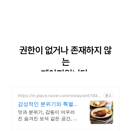
https://m.place.naver.com/restaurant/1863
광고
199587
감성적인 분위기와 특별
한 맛 데이트를 위한 특별
맛과 분위기, 감동이 어우러
한 공간
진 숨겨진 보석 같은 공간, 샛
길무드 성신여대점 예상치