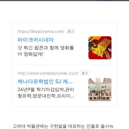
https://likeacinema.com/
광고
라이크어시네마
갓 튀긴 팝콘과 함께 영화를
더 영화답게!
http://www.canadayouhak.co.kr
광고
캐나다유학법인 SJ 캐나
다
26년9월 학기마감임박,관리
형유학,명문대진학,프리미엄
정착서비스,캐나다8개직영센
터 직영홈스테이, 유학준비특
강반, 국제사립학교, 자녀무
상, 보딩스쿨
고려대 박물관에는 구한말을 대표하는 인물로 을사늑