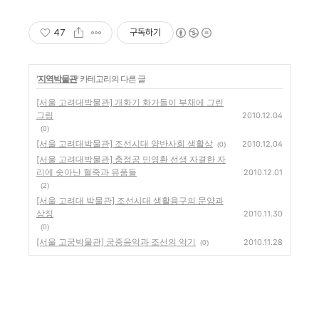
47
구독하기
'
지역박물관
' 카테고리의 다른 글
[서울 고려대박물관] 개화기 화가들이 부채에 그린
그림
2010.12.04
(0)
[서울 고려대박물관] 조선시대 양반사회 생활상
2010.12.04
(0)
[서울 고려대박물관] 충정공 민영환 선생 자결한 자
리에 솟아난 혈죽과 유품들
2010.12.01
(2)
[서울 고려대 박물관] 조선시대 생활용구의 문양과
상징
2010.11.30
(0)
[서울 고궁박물관] 궁중음악과 조선의 악기
2010.11.28
(0)