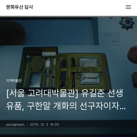
문화유산 답사
지역박물관
[서울 고려대박물관] 유길준 선생
유품, 구한말 개화의 선구자이자
'서유견문' 저자
younghwan
2010. 12. 3. 14:30