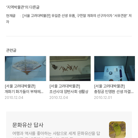
'지역박물관'의 다른글
현재글
[서울 고려대박물관] 유길준 선생 유품, 구한말 개화의 선구자이자 '서유견문' 저
자
관련글
[서울 고려대박물관]
[서울 고려대박물관]
[서울 고려대박물관]
개화기 화가들이 부채에
조선시대 양반사회 생활상
충정공 민영환 선생 자결한
그린 그림
자리에 솟아난 혈죽과
2010.12.04
2010.12.04
2010.12.01
유품들
문화유산 답사
여행과 역사를 좋아하는 사람으로 세계 문화유산을 답