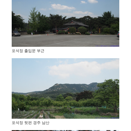
포석정 출입문 부근
포석정 뒷편 경주 남산