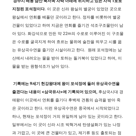
경주시 배동 남산 북서쪽 자락 아래에 위치하고 있는 사적 1호로
지정된 포석정이다
. 이 곳은 신라 왕실의 별궁이 있었던 곳으로
왕실에서 연회를 베풀던 곳이라고 한다. 정자를 비롯하여 별궁
건물이 있었다고 하며 지금은 연회를 즐기건 석조구조물만이 남
아 있다. 화강석으로 만든 약 22m의 수로로 이루어진 이 구조물
은 수로를 굴곡지게 하여 흐르는 물위에 술잔을 띄우고 시를 읊
는 유상곡수연을 즐기던 시설이라고 한다. 원래 포석정에는 남
산에서 내려오는 물을 받아 토하는 돌거북이 있었다고 하며, 이
물을 받는 원형석조가 남아 있다.
기록에는 9세기 헌강왕대에 왕이 포석정에 들러 유상곡수연을
즐겼다는 내용이 <삼국유사>에 기록되어 있으며,
후삼국시대 경
애왕이 이곳에서 연회를 즐기다 후백제 견훤의 습격을 받아 죽
은 곳이라고 한다. 이런 유상곡수연은 중국에서 시작되었다고
하나, 현재는 포석정이 거의 유일하게 남아 있는 곳이라고 한다.
일부에서는 이 곳이 신라 시조 박혁거세 탄생설화가 있는 나정
과 가깝고, 이 곳에 큰 건물터가 있고, 제기류 등도 출토되는 점