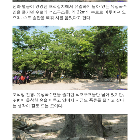
신라 별궁이 있었던 포석정지에서 유일하게 남아 있는 유상곡수
연을 즐기던 수로의 석조구조물. 약 22m의 수로로 이루어져 있
으며, 수로 술잔을 띄워 시를 읊었다고 한다.
포석정 전경. 유상곡수연을 즐기던 석조구조물만 남아 있지만,
주변이 울창한 숲을 이루고 있어서 지금도 풍류를 즐기고 싶다
는 생각이 절로 드는 곳이다.