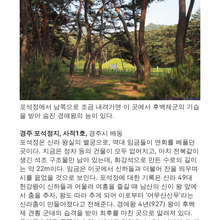
포석정에서 남쪽으로 조금 내려가면 이 곳에서 후백제군의 기습
을 받아 숨진 경애왕의 능이 있다.
경주 포석정지, 사적1호,
경주시 배동
포석정은 신라 왕실의 별궁으로, 역대 임금들이 연회를 베풀던
곳이다. 지금은 정자 등의 건물이 모두 없어지고, 마치 전복같이
생긴 석조 구조물만 남아 있는데, 화강석으로 만든 수로의 길이
는 약 22m이다. 임금은 이곳에서 신하들과 더불어 잔을 띄우며
시를 읊었을 것으로 보인다. 포석정에 대한 기록은 신라 49대
헌강왕이 신하들과 어울려 여흥을 즐길 때 남산의 신이 왕 앞에
서 춤을 추자, 왕도 따라 추게 되어 이로부터 '어무산신무'라는
신라춤이 만들어졌다고 전해준다. 경애왕 4년(927) 왕이 후백
제 견훤 군대의 습격을 받아 최후를 마친 곳으로 알려져 있다.