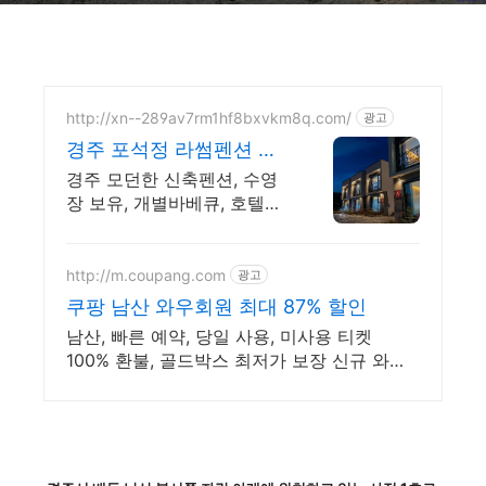
http://xn--289av7rm1hf8bxvkm8q.com/
광고
경주 포석정 라썸펜션 수
영장 바베큐 스파펜션
경주 모던한 신축펜션, 수영
장 보유, 개별바베큐, 호텔급
침구 및 어메니티 커플룸
http://m.coupang.com
광고
쿠팡 남산 와우회원 최대 87% 할인
남산, 빠른 예약, 당일 사용, 미사용 티켓
100% 환불, 골드박스 최저가 보장 신규 와우
회원 최대 2만3천원 쿠폰팩+5% 추가적립 혜
택! 여행도 이제 쿠팡에서!