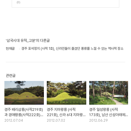
(0)
'삼국시대 유적_고분'의 다른글
현재글
경주 포석정지 (사적 1호), 신라인들이 즐겼던 풍류를 느낄 수 있는 역사적 장소
관련글
경주 배리삼릉(사적219호)
경주 지마왕릉 (사적
경주 일성왕릉 (사적
과 경애왕릉(사적222호),
221호), 신라 6대 지마왕의
173호), 남산 신성아래에
신라 마지막 박씨 왕들의 능
능
있는 신라 7대 일성왕의
2012.07.04
2012.07.02
2012.06.29
무덤