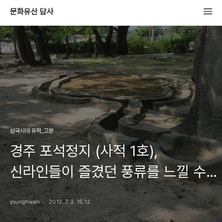
문화유산 답사
삼국시대 유적_고분
경주 포석정지 (사적 1호),
신라인들이 즐겼던 풍류를 느낄 수
있는 역사적 장소
younghwan
2012. 7. 2. 15:12