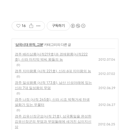
16
구독하기
'
삼국시대 유적_고분
' 카테고리의 다른 글
경주 배리삼릉(사적219호)과 경애왕릉(사적222
호), 신라 마지막 박씨 왕들의 능
2012.07.04
(0)
경주 지마왕릉 (사적 221호), 신라 6대 지마왕의 능
2012.07.02
(0)
경주 일성왕릉 (사적 173호), 남산 신성아래에 있는
신라 7대 일성왕의 무덤
2012.06.29
(0)
경주 나정 (사적 245호), 신라 시조 박혁거세 탄생
설화가 있는 우물터
2012.06.27
(0)
경주 김유신장군묘(사적 21호), 삼국통일을 완성한
김유신장군의 무덤과 무덤둘레에 새겨진 십이지신
2012.06.25
상