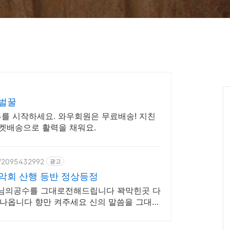
 벌꿀
루를 시작하세요. 와우회원은 무료배송! 지친
로켓배송으로 활력을 채워요.
e/2095432992
광고
산악회 산행 등반 정상등정
님의공수를 그대로전해드립니다 꽉막힌곳 다
나옵니다 향만 켜주세요 신의 말씀을 그대로