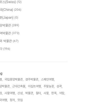
위스(Swiss)
(12)
국(China)
(206)
본(Japan)
(0)
앙박물관
(289)
역박물관
(373)
외 박물관
(67)
타
(196)
ag
행,
국립중앙박물관,
경주박물관,
스페인여행,
앙박물관,
근대건축물,
이집트여행,
주말농장,
성곽,
원,
사찰여행,
산성,
박물관,
절터,
사찰,
한옥,
석탑,
국여행,
정자,
맛집,