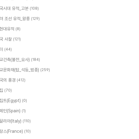
국시대 유적_고분
(108)
려 조선 유적_왕릉
(129)
현대유적
(8)
국 사찰
(121)
터
(44)
교건축(불전_요사)
(184)
교문화재(탑_석등_범종)
(259)
국의 풍경
(412)
집
(70)
집트(Egypt)
(0)
페인(Spain)
(1)
탈리아(Italy)
(110)
랑스(France)
(10)