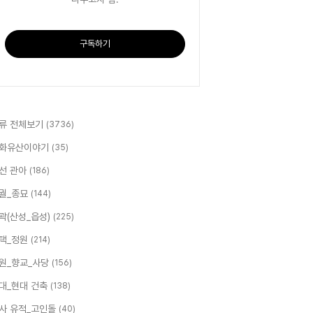
구독하기
류 전체보기
(3736)
화유산이야기
(35)
선 관아
(186)
궐_종묘
(144)
곽(산성_읍성)
(225)
택_정원
(214)
원_향교_사당
(156)
대_현대 건축
(138)
사 유적_고인돌
(40)