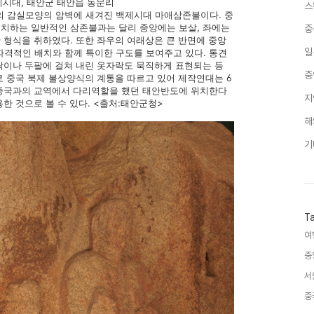
시대, 태안군 태안읍 동문리
스
cm의 감실모양의 암벽에 새겨진 백제시대 마애삼존불이다. 중
치하는 일반적인 삼존불과는 달리 중앙에는 보살, 좌에는
중
 형식을 취하였다. 또한 좌우의 여래상은 큰 반면에 중앙
일
파격적인 배치와 함께 특이한 구도를 보여주고 있다. 통견
락이나 두팔에 걸쳐 내린 옷자락도 묵직하게 표현되는 등
중
로 중국 북제 불상양식의 계통을 따르고 있어 제작연대는 6
 중국과의 교역에서 다리역할을 했던 태안반도에 위치한다
지
한 것으로 볼 수 있다. <출처:태안군청>
해
기
T
여
중
서
중