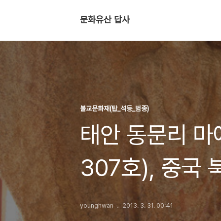
문화유산 답사
불교문화재(탑_석등_범종)
태안 동문리 
307호), 중국
백세시대 불상
younghwan
2013. 3. 31. 00:41