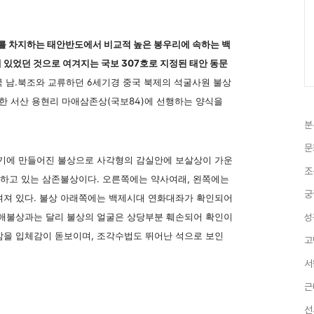
 차지하는 태안반도에서 비교적 높은 봉우리에 속하는 백
 있었던 것으로 여겨지는 국보 307호로 지정된 태안 동문
중국 남.북조와 교류하던 6세기경 중국 북제의 석굴사원 불상
명한 서산 용현리 마애삼존상(국보84)에 선행하는 양식을
분
문
기에 만들어진 불상으로 사각형의 감실안에 보살상이 가운
조
 하고 있는 삼존불상이다. 오른쪽에는 약사여래, 왼쪽에는
궁
겨져 있다. 불상 아래쪽에는 백제시대 연화대좌가 확인되어
마애불상과는 달리 불상의 얼굴은 상당부분 훼손되어 확인이
성
감을 입체감이 돋보이며, 조각수법도 뛰어난 석으로 보인
고
서
근
선