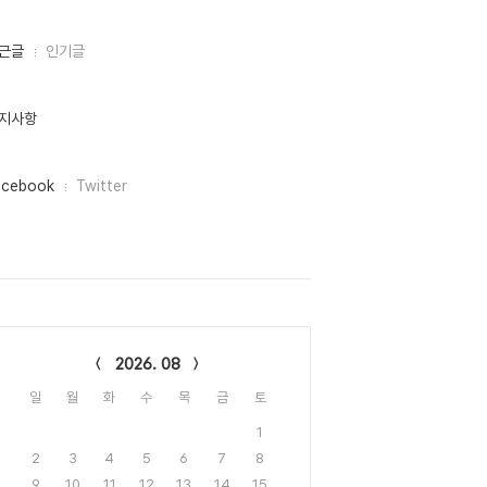
근글
인기글
지사항
acebook
Twitter
lendar
2026. 08
일
월
화
수
목
금
토
1
2
3
4
5
6
7
8
9
10
11
12
13
14
15