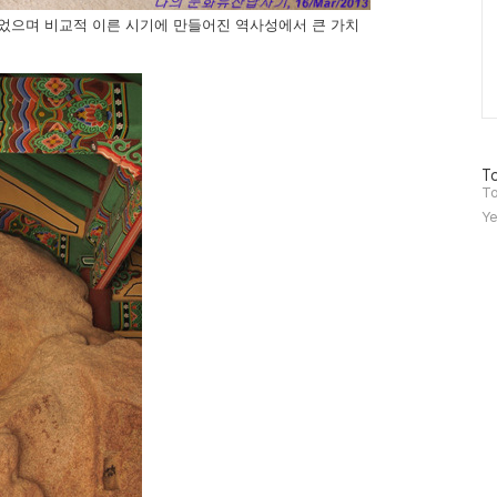
었으며 비교적 이른 시기에 만들어진 역사성에서 큰 가치
방
To
문
To
자
Ye
수