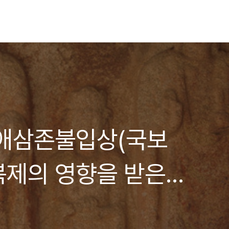
마애삼존불입상(국보
 북제의 영향을 받은