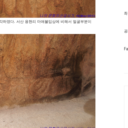
최
최
근
각하였다. 서산 용현리 마애불입상에 비해서 얼굴부분이
글
과
인
공
기
글
페
F
이
스
북
트
위
터
플
러
Ca
그
인