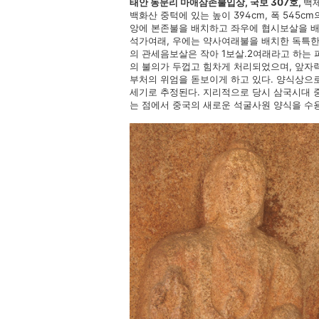
태안 동문리 마애삼존불입상, 국보 307호,
백제
백화산 중턱에 있는 높이 394cm, 폭 545
앙에 본존불을 배치하고 좌우에 협시보살을 배
석가여래, 우에는 약사여래불을 배치한 독특한
의 관세음보살은 작아 1보살.2여래라고 하는 
의 불의가 두껍고 힘차게 처리되었으며, 앞자
부처의 위엄을 돋보이게 하고 있다. 양식상으
세기로 추정된다. 지리적으로 당시 삼국시대
는 점에서 중국의 새로운 석굴사원 양식을 수용