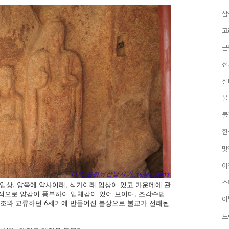
삼
고
근
전
절
불
불
한
맛
이
스
입상. 양쪽에 약사여래, 석가여래 입상이 있고 가운데에 관
반적으로 양감이 풍부하여 입체감이 있어 보이며, 조각수법
이
.북조와 교류하던 6세기에 만들어진 불상으로 불교가 전래된
프