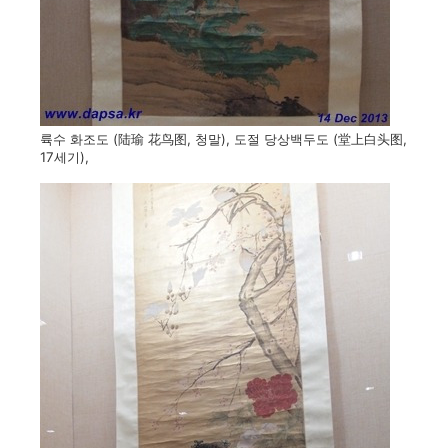
륙수 화조도 (陆瑜 花鸟图, 청말), 도절 당상백두도 (堂上白头图,
17세기),