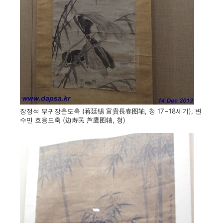
장정석 부귀장춘도축 (蒋廷锡 富貴長春图轴, 청 17~18세기), 변
수민 호응도축 (边寿民 芦鷹图轴, 청)