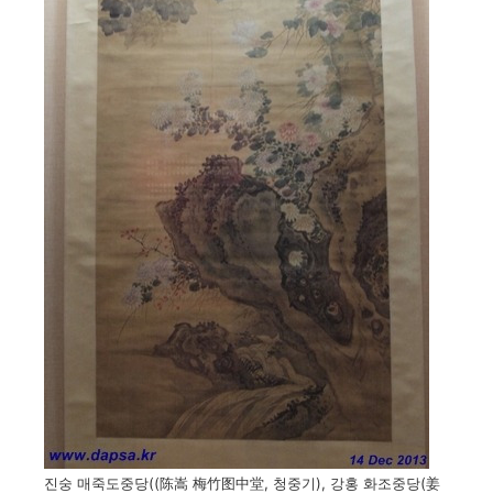
진숭 매죽도중당((陈嵩 梅竹图中堂, 청중기), 강홍 화조중당(姜