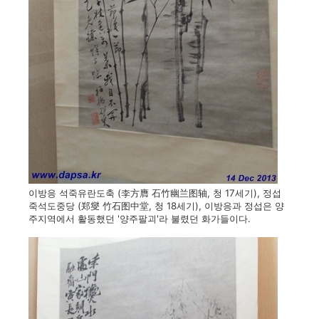
이방응 석죽유란도축 (李方膺 石竹幽兰图轴, 청 17세기), 정섭
죽석도중당 (郑燮 竹石图中堂, 청 18세기), 이방응과 정섭은 양
주지역에서 활동했던 '양주팔괴'라 불렸던 화가들이다.