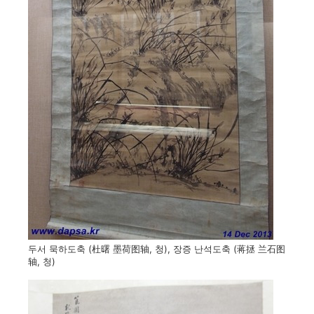
두서 묵하도축 (杜曙 墨荷图轴, 청), 장증 난석도축 (蒋拯 兰石图
轴, 청)