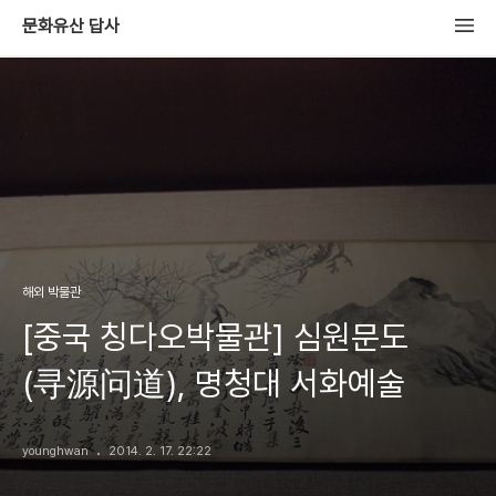
문화유산 답사
해외 박물관
[중국 칭다오박물관] 심원문도
(寻源问道), 명청대 서화예술
younghwan
2014. 2. 17. 22:22