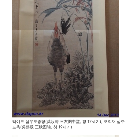
막여도 삼우도중당(莫汝涛 三友图中堂, 청 17세기), 오희재 삼추
도축(吳熙载 三秋图轴, 청 19세기)