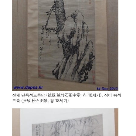
전재 난죽석도중당 (钱载 兰竹石图中堂, 청 18세기), 장어 송석
도축 (张敔 松石图轴, 청 18세기)