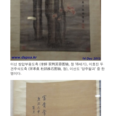
이선 쌍압부용도축 (李鱓 双鸭芙蓉图轴, 청 18세기), 이효진 두
견주석도축 (宋孝眞 杜鹃株石图轴, 청), 이선도 '양주팔괴' 중 한
명이다.