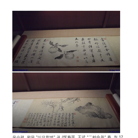
운수평, 왕무 "이묘합병" 권 (恽寿平, 王武 "二妙合并" 券, 청 17