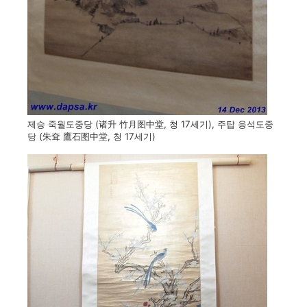
제승 죽월도중당 (诸升 竹月图中堂, 청 17세기), 주탑 응석도중
당 (朱耷 鷹石图中堂, 청 17세기)