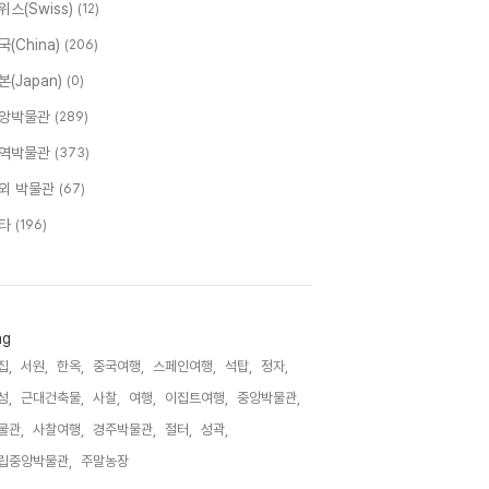
위스(Swiss)
(12)
국(China)
(206)
본(Japan)
(0)
앙박물관
(289)
역박물관
(373)
외 박물관
(67)
타
(196)
ag
집,
서원,
한옥,
중국여행,
스페인여행,
석탑,
정자,
성,
근대건축물,
사찰,
여행,
이집트여행,
중앙박물관,
물관,
사찰여행,
경주박물관,
절터,
성곽,
립중앙박물관,
주말농장,