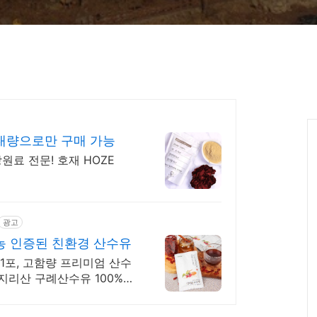
대량으로만 구매 가능
원료 전문! 호재 HOZE
광고
농 인증된 친환경 산수유
 1포, 고함량 프리미엄 산수
 지리산 구례산수유 100%