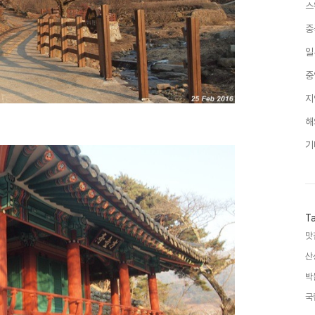
스
중
일
중
지
해
기
T
맛
산
박
국