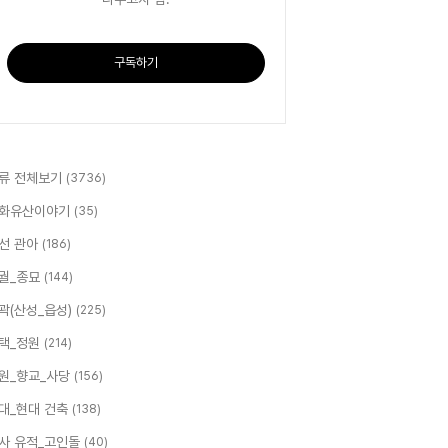
구독하기
류 전체보기
(3736)
화유산이야기
(35)
선 관아
(186)
궐_종묘
(144)
곽(산성_읍성)
(225)
택_정원
(214)
원_향교_사당
(156)
대_현대 건축
(138)
사 유적_고인돌
(40)