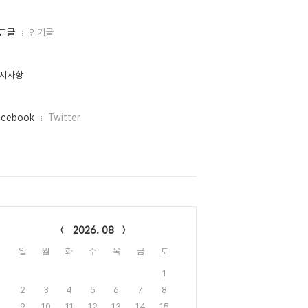
근글
인기글
지사항
acebook
Twitter
lendar
2026. 08
일
월
화
수
목
금
토
1
2
3
4
5
6
7
8
9
10
11
12
13
14
15