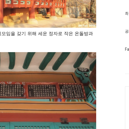
최
최
근
글
과
인
공
모임을 갖기 위해 세운 정자로 작은 온돌방과
기
글
페
F
이
스
북
트
위
터
플
러
Ca
그
인