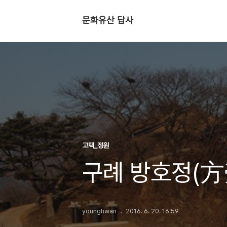
문화유산 답사
고택_정원
구례 방호정(方
younghwan
2016. 6. 20. 16:59