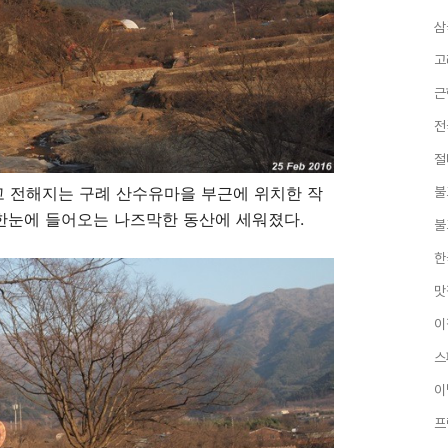
삼
고
근
전
절
 전해지는 구례 산수유마을 부근에 위치한 작
불
 한눈에 들어오는 나즈막한 동산에 세워졌다.
불
한
맛
이
스
이
프