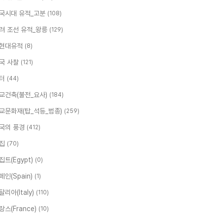
국시대 유적_고분
(108)
려 조선 유적_왕릉
(129)
현대유적
(8)
국 사찰
(121)
터
(44)
교건축(불전_요사)
(184)
교문화재(탑_석등_범종)
(259)
국의 풍경
(412)
집
(70)
집트(Egypt)
(0)
페인(Spain)
(1)
탈리아(Italy)
(110)
랑스(France)
(10)