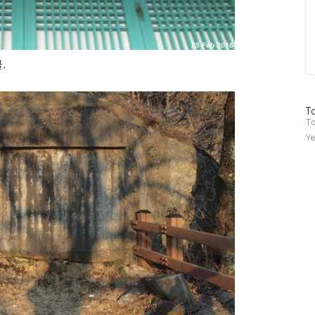
.
방
To
문
To
자
Ye
수