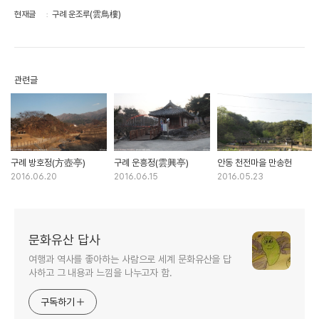
현재글
구례 운조루(雲鳥樓)
관련글
구례 방호정(方壺亭)
구례 운흥정(雲興亭)
안동 천전마을 만송헌
2016.06.20
2016.06.15
2016.05.23
문화유산 답사
여행과 역사를 좋아하는 사람으로 세계 문화유산을 답
사하고 그 내용과 느낌을 나누고자 함.
구독하기