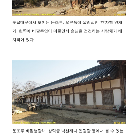
솟을대문에서 보이는 운조루. 오른쪽에 살림집인 'ㅁ'자형 안채
가, 왼쪽에 바깥주인이 머물면서 손님을 접견하는 사랑채가 배
치되어 있다.
운조루 바깥행랑채. 창덕궁 낙선재나 연경당 등에서 볼 수 있는