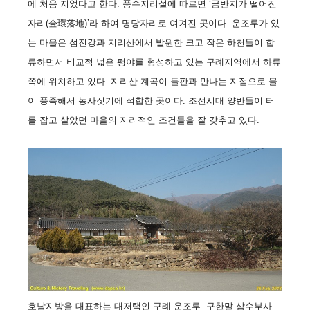
에 처음 지었다고 한다. 풍수지리설에 따르면 ‘금반지가 떨어진
자리(金環落地)’라 하여 명당자리로 여겨진 곳이다. 운조루가 있
는 마을은 섬진강과 지리산에서 발원한 크고 작은 하천들이 합
류하면서 비교적 넓은 평야를 형성하고 있는 구례지역에서 하류
쪽에 위치하고 있다. 지리산 계곡이 들판과 만나는 지점으로 물
이 풍족해서 농사짓기에 적합한 곳이다. 조선시대 양반들이 터
를 잡고 살았던 마을의 지리적인 조건들을 잘 갖추고 있다.
호남지방을 대표하는 대저택인 구례 운조루. 구한말 삼수부사