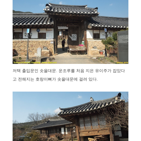
저택 출입문인 솟을대문. 운조루를 처음 지은 유이주가 잡았다
고 전해지는 호랑이뼈가 솟을대문에 걸려 있다.