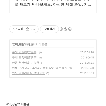
로 빠르게 만나보세요. 아삭한 제철 과일, 지금
쿠팡에서 당도선별된 프리미엄 상품을 구매하
세요.
공감
구독하기
'
고택_정원
' 카테고리의 다른 글
구례 방호정(方壺亭)
2016.06.20
(0)
구례 운흥정(雲興亭)
2016.06.15
(0)
안동 천전마을 만송헌
2016.05.23
(0)
안동 모계정사, 금계리마을에 남아 있는 정자
2016.05.11
(0)
안동 금계리마을 겸와고택
2016.05.09
(0)
'고택_정원'의 다른글