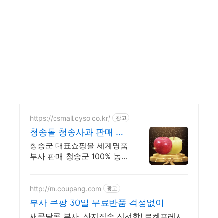
https://csmall.cyso.co.kr/
광고
청송몰 청송사과 판매 신
선하고 맛있는 명품사과
청송군 대표쇼핑몰 세계명품
부사 판매 청송군 100% 농가
직배송
http://m.coupang.com
광고
부사 쿠팡 30일 무료반품 걱정없이
새콤달콤 부사, 산지직송 신선함! 로켓프레시