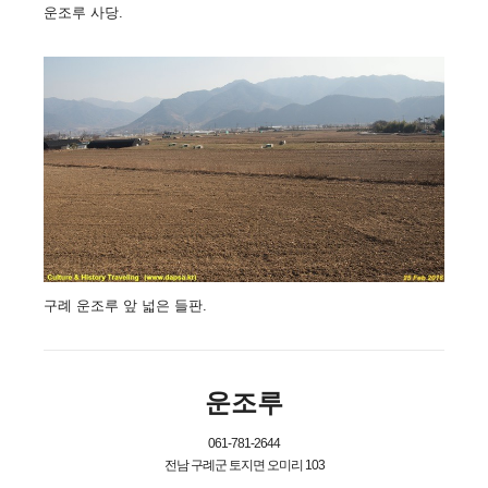
운조루 사당.
구례 운조루 앞 넓은 들판.