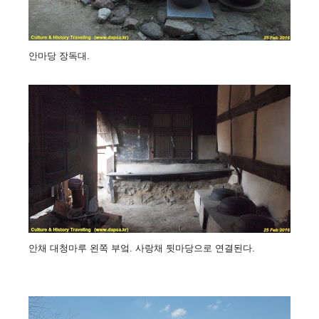
안마당 장독대.
안채 대청마루 왼쪽 부엌. 사랑채 뒷마당으로 연결된다.