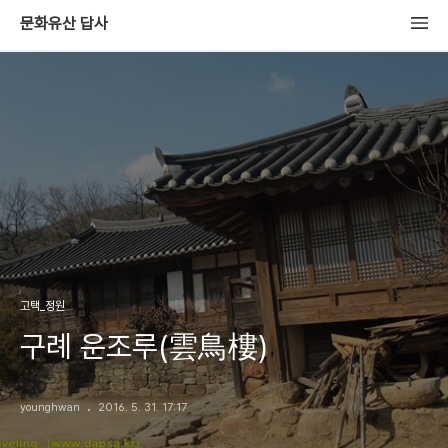
문화유산 답사
고택_정원
구례 운조루(雲鳥樓)
younghwan
2016. 5. 31. 17:17