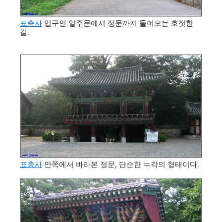
표충사
입구인 일주문에서 정문까지 들어오는 호젓한
길.
표충사
안쪽에서 바라본 정문, 단순한 누각의 형태이다.