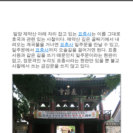
밀양 재약산 아래 자리 잡고 있는
표충사
는 이름 그대로
호국과 관련 있는 사찰이다. 재약산 깊은 골짜기에서 내
려오는 계곡물을 거너면
표충사
일주문을 만날 수 있고,
일주문에서
표충사
까지 오솔길을 걸어가면 된다. 표충
서원과 같은 길을 쓰기 때문인지 일주문이라는 현판이
없고, 정문격인 누각도 표충사라는 현판만 있을 뿐 불교
사찰에서 쓰는 금강문을 쓰지 않고 있다.