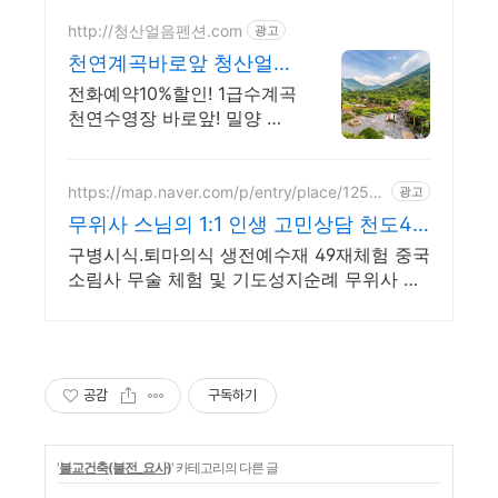
http://청산얼음펜션.com
광고
천연계곡바로앞 청산얼음
펜션
전화예약10%할인! 1급수계곡
천연수영장 바로앞! 밀양 친
환경통나무펜션 자연속힐링
https://map.naver.com/p/entry/place/12521
광고
09294
무위사 스님의 1:1 인생 고민상담 천도49
재 시다림
구병시식.퇴마의식 생전예수재 49재체험 중국
소림사 무술 체험 및 기도성지순례 무위사 스
님께선 오랜 수행으로 혜안.법신.육신통의 법
력으로 꿰뚫어 상담합니다
공감
구독하기
'
불교건축(불전_요사)
' 카테고리의 다른 글