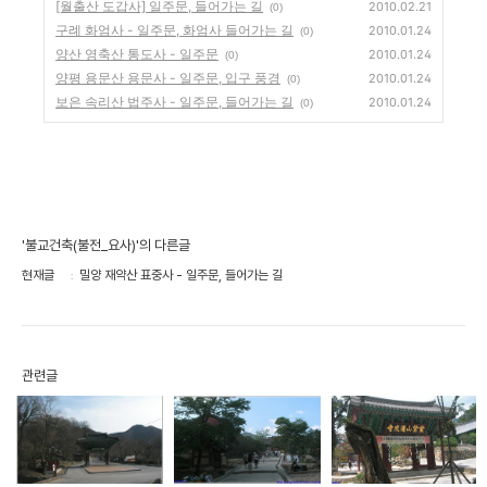
[월출산 도갑사] 일주문, 들어가는 길
2010.02.21
(0)
구례 화엄사 - 일주문, 화엄사 들어가는 길
2010.01.24
(0)
양산 영축산 통도사 - 일주문
2010.01.24
(0)
양평 용문산 용문사 - 일주문, 입구 풍경
2010.01.24
(0)
보은 속리산 법주사 - 일주문, 들어가는 길
2010.01.24
(0)
'불교건축(불전_요사)'의 다른글
현재글
밀양 재약산 표중사 - 일주문, 들어가는 길
관련글