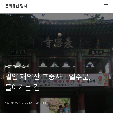
문화유산 답사
불교건축(불전_요사)
밀양 재약산 표중사 - 일주문,
들어가는 길
younghwan
2010. 1. 24. 14:54