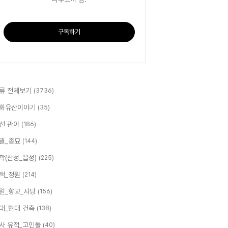
구독하기
류 전체보기
(3736)
화유산이야기
(35)
선 관아
(186)
궐_종묘
(144)
곽(산성_읍성)
(225)
택_정원
(214)
원_향교_사당
(156)
대_현대 건축
(138)
사 유적_고인돌
(40)