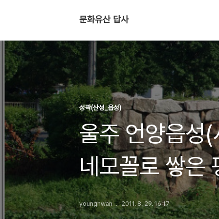
문화유산 답사
성곽(산성_읍성)
울주 언양읍성(사
네모꼴로 쌓은 
younghwan
2011. 8. 29. 16:17