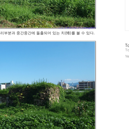
부분과 중간중간에 돌출되어 있는 치(雉)를 볼 수 있다.
방
To
문
To
자
Ye
수