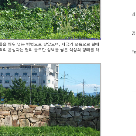
최
최
근
글
과
인
공
기
글
돌을 채워 넣는 방법으로 쌓았으며, 지금의 모습으로 볼때
역의 읍성과는 달리 돌로만 성벽을 쌓은 석성의 형태를 하
페
F
이
스
북
트
위
터
플
러
Ca
그
인