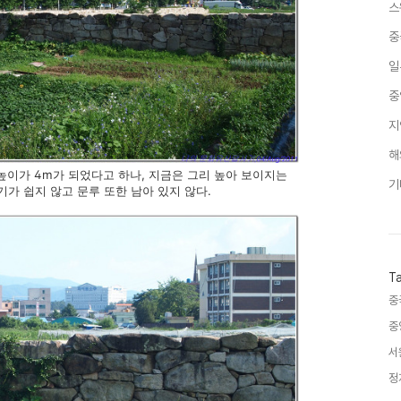
스
중
일
중
지
해
 높이가 4m가 되었다고 하나, 지금은 그리 높아 보이지는
기
기가 쉽지 않고 문루 또한 남아 있지 않다.
T
중
중
서
정