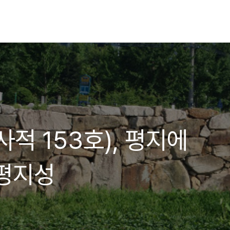
적 153호), 평지에
평지성