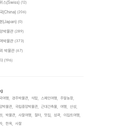
위스(Swiss)
(12)
국(China)
(206)
본(Japan)
(0)
앙박물관
(289)
역박물관
(373)
외 박물관
(67)
타
(196)
ag
국여행,
경주박물관,
석탑,
스페인여행,
주말농장,
앙박물관,
국립중앙박물관,
근대건축물,
여행,
산성,
원,
박물관,
사찰여행,
절터,
맛집,
성곽,
이집트여행,
자,
한옥,
사찰,