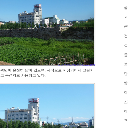
삼
고
근
전
절
불
불
곽만이 온전히 남아 있으며, 사적으로 지정되어서 그런지
한
고 농경지로 사용되고 있다.
맛
이
스
이
프