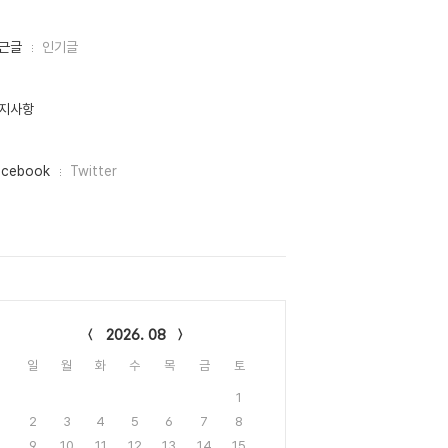
근글
인기글
지사항
acebook
Twitter
lendar
2026. 08
일
월
화
수
목
금
토
1
2
3
4
5
6
7
8
9
10
11
12
13
14
15