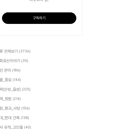
구독하기
류 전체보기
(3736)
화유산이야기
(35)
선 관아
(186)
궐_종묘
(144)
곽(산성_읍성)
(225)
택_정원
(214)
원_향교_사당
(156)
대_현대 건축
(138)
사 유적_고인돌
(40)