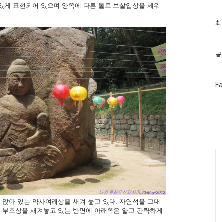
곡있게 표현되어 있으며 양쪽에 다른 돌로 보살입상을 세워
최
최
근
글
과
인
공
기
글
페
F
이
스
북
트
위
터
플
러
Ca
그
인
 앉아 있는 약사여래상을 새겨 놓고 있다. 자연석을 그대
 부조상을 새겨놓고 있는 반면에 아래쪽은 얇고 간략하게