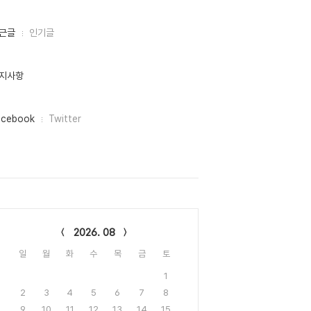
근글
인기글
지사항
acebook
Twitter
lendar
2026. 08
일
월
화
수
목
금
토
1
2
3
4
5
6
7
8
9
10
11
12
13
14
15