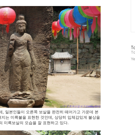
방
To
문
To
자
Ye
수
데, 일본인들이 오른쪽 보살을 완전히 떼어가고 가운데 본
겨지는 미륵불을 표현한 것인데, 상당히 입체감있게 불상을
의 미륵보살의 모습을 잘 표현하고 있다.