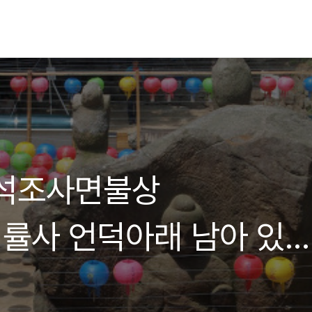
 석조사면불상
 백률사 언덕아래 남아 있
기 조각수법을 보여주는