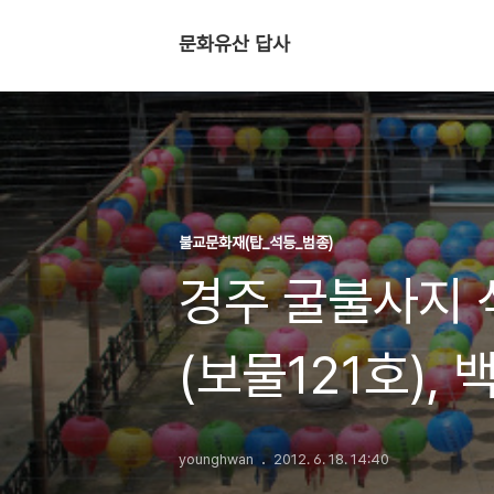
문화유산 답사
불교문화재(탑_석등_범종)
경주 굴불사지
(보물121호),
통일신라 전성
younghwan
2012. 6. 18. 14:40