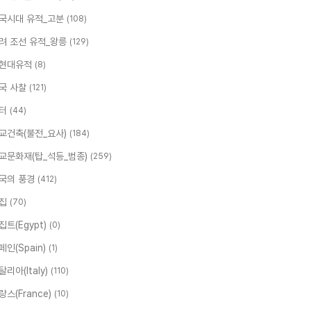
국시대 유적_고분
(108)
려 조선 유적_왕릉
(129)
현대유적
(8)
국 사찰
(121)
터
(44)
교건축(불전_요사)
(184)
교문화재(탑_석등_범종)
(259)
국의 풍경
(412)
집
(70)
집트(Egypt)
(0)
페인(Spain)
(1)
탈리아(Italy)
(110)
랑스(France)
(10)