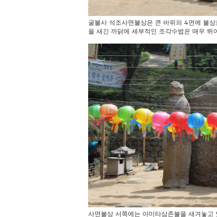
굴불사 석조사면불상은 큰 바위의 4면에 불상
을 새긴 까닭에 세부적인 조각수법은 매우 뛰
사면불상 서쪽에는 아미타삼존불을 새겨놓고 