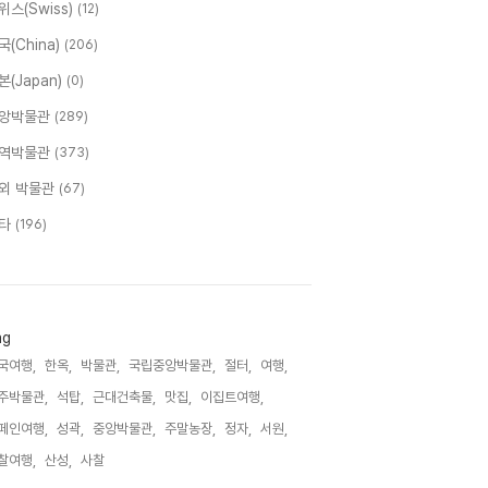
위스(Swiss)
(12)
국(China)
(206)
본(Japan)
(0)
앙박물관
(289)
역박물관
(373)
외 박물관
(67)
타
(196)
ag
국여행,
한옥,
박물관,
국립중앙박물관,
절터,
여행,
주박물관,
석탑,
근대건축물,
맛집,
이집트여행,
페인여행,
성곽,
중앙박물관,
주말농장,
정자,
서원,
찰여행,
산성,
사찰,