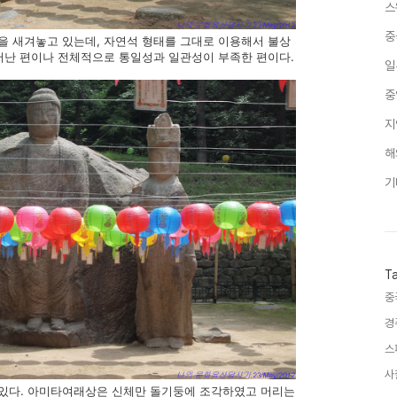
스
중
을 새겨놓고 있는데, 자연석 형태를 그대로 이용해서 불상
어난 편이나 전체적으로 통일성과 일관성이 부족한 편이다.
일
중
지
해
기
T
중
경
스
사
있다. 아미타여래상은 신체만 돌기둥에 조각하였고 머리는