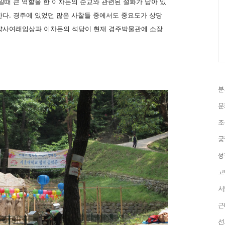
일때 큰 역할을 한 이차돈의 순교와 관련된 설화가 남아 있
한다. 경주에 있었던 많은 사찰들 중에서도 중요도가 상당
동약사여래입상과 이차돈의 석당이 현재 경주박물관에 소장
분
문
조
궁
성
고
서
근
선