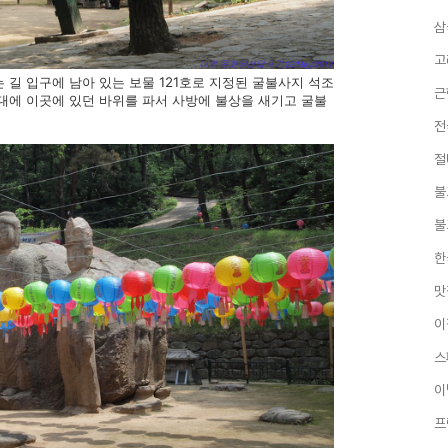
삼
고
 길 입구에 남아 있는 보물 121호로 지정된 굴불사지 석조
근
대에 이곳에 있던 바위를 파서 사방에 불상을 새기고 굴불
전
절
불
불
한
맛
이
스
이
프