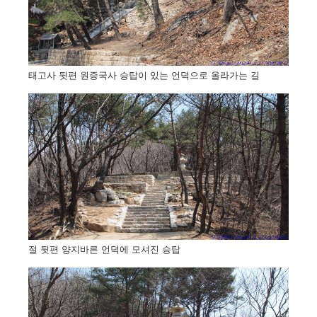
태고사 뒷편 원증국사 승탑이 있는 언덕으로 올라가는 길
절 뒷편 양지바른 언덕에 모셔진 승탑