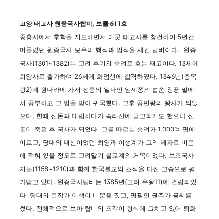
고양 태고사 원증국사탑비, 보물 611호
중흥사에서 후학을 지도하면서 이곳 태고사를 창건하여 5년간
머물렀던 원증국사 보우의 행적과 업적을 새긴 탑비이다. 원증
국사(1301~1382)는 고려 후기의 승려로 호는 태고이다. 13세에
회암사로 출가하여 26세에 화엄선에 합격하였다. 1346년(충목
왕2)에 원나라에 가서 선종의 일파인 임제종의 법손 청공 밑에
서 공부하고 그 법을 받아 귀국했다. 그후 공민왕의 왕사가 되었
으며, 한때 신돈과 대립하다가 속리산에 금고되기도 했으나 신
돈이 죽은 후 국사가 되었다. 그를 따르는 승려가 1,000여 명에
이르고, 당대의 대신이었던 최영과 이성계가 그의 제자로 비문
에 적혀 있을 정도로 고려말기 불교계의 거목이었다. 보조국사
지눌(1158~1210)과 함께 한국불교의 초석을 다진 고승으로 평
가받고 있다. 원증국사탑비는 1385년(고려 우왕11)에 건립되었
다. 당대의 문장가 이색이 비문을 짓고, 명필인 권주가 글씨를
썼다. 전체적으로 보아 탑비의 조각이 형식에 그치고 있어 퇴화