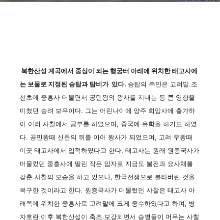
북한산성 계곡에서 중심이 되는 행궁터 아래에 위치한 태고사에
는 보물로 지정된 승탑과 탑비가 있다.
승탑의 주인은 고려말.조
선초에 중흥사 머물면서 공민왕의 왕사를 지내는 등 큰 영향을
미쳤던 승려 보우이다. 그는 어린나이에 양주 회암사에 출가하
여 여러 사찰에서 공부를 하였으며, 중국에 유학을 하기도 하였
다. 공민왕때 신돈의 뒤를 이어 왕사가 되었으며, 고려 우왕때
이곳 태고사에서 입적하였다고 한다. 태고사는 원래 원증국사가
머물렀던 중흥사에 딸린 작은 암자로 지금도 불전과 요사채를
갖춘 사찰의 모습을 하고 있으나, 한국전쟁으로 불타버린 것을
복구한 것이라고 한다. 원증국사가 머물렀던 사찰은 태고사 아
래쪽에 위치한 중흥사로 고려말에 크게 중수하였다고 하며, 병
자호란 이후 북한산성이 축조.보강되면서 승병들이 머무는 사찰