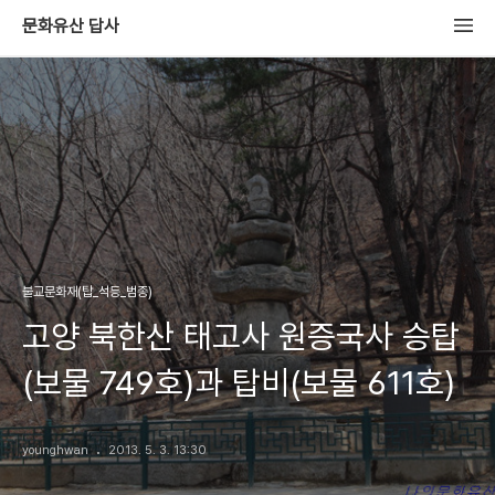
문화유산 답사
불교문화재(탑_석등_범종)
고양 북한산 태고사 원증국사 승탑
(보물 749호)과 탑비(보물 611호)
younghwan
2013. 5. 3. 13:30