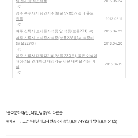
외 전시장 석조유물
2013.05.24
(0)
영주 숙수사지 당간지주(보물 59호)와 절터 출토
유물
2013.05.11
(0)
여주 신륵사 보제존자석종 앞 석등(보물231)
2013.04.22
(0)
여주 신륵사 보제존자석종(보물228호)과 석종비
(보물229호)
2013.04.20
(0)
여주 신륵사 대장각기비(보물 230호), 목은 이색이
대장경을 인쇄하고 대장각을 세운 내력을 적은 비
2013.04.15
석
(0)
'불교문화재(탑_석등_범종)'의 다른글
현재글
고양 북한산 태고사 원증국사 승탑(보물 749호)과 탑비(보물 611호)