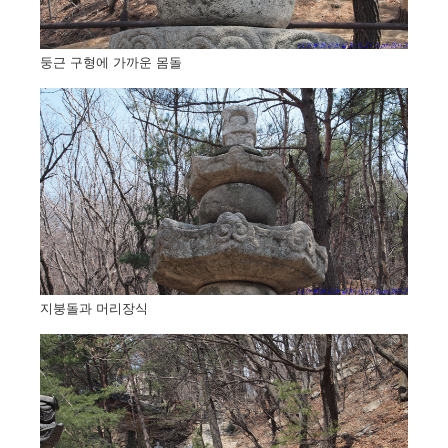
둥근 구형에 가까운 몸돌
지붕돌과 머리장식