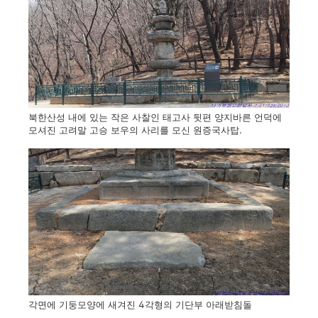
북한산성 내에 있는 작은 사찰인 태고사 뒷편 양지바른 언덕에
모셔진 고려말 고승 보우의 사리를 모신 원증국사탑.
각면에 기둥모양에 새겨진 4각형의 기단부 아래받침돌