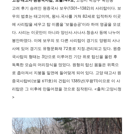
고양 태고사 원증국사탑,
보물749호,
고양시 덕양구 북한동
고려 후기 승려인 원증국사 보우(1301~1382)의 사리탑이다. 보
우의 법호는 태고이며, 왕사.국사를 거쳐 82세로 입적하자 이곳
에 사리탑을 세우고 탑 이름을 '보월승공'이라 하여 영골을 모셨
다. 사리는 이곳만이 아니라 양산사.사나사.청송사 등에 나누어
봉안하였다. 이에 보우의 또 다른 사리탑이 경기도 양평의 사나
사에 있어 경기도 유형문화재 72호로 지정.관리되고 있다. 원증
국사탑의 형태는 3단으로 이루어진 기단 위로 탑신을 올린 후
독특한 모습의 머리장식을 얹었다. 원형의 탑신 몸돌은 위쪽으
로 좁아져서 지붕돌 밑면에 들어맞게 되어 있다. 고양 태고사 원
증국사탑비(보물 611호)의 건립이 1385년(우왕11)이므로 이 사
리탑은 그 이후에 만들어졌을 것으로 짐작된다. <출처:고양시청
>