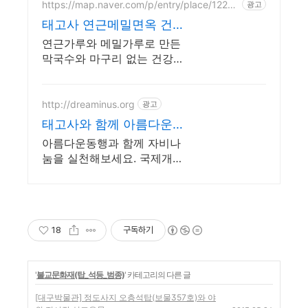
https://map.naver.com/p/entry/place/12206
광고
26042
태고사 연근메밀면옥 건
강에 좋은 연근가루 막국
연근가루와 메밀가루로 만든
수
막국수와 마구리 없는 건강
한방 왕갈비탕 끝내주는 국
물에 고소하게 삶은 왕갈비
일품 한우 육스지
http://dreaminus.org
광고
태고사와 함께 아름다운
동행 대한불교조계종 설
아름다운동행과 함께 자비나
립 모금기관
눔을 실천해보세요. 국제개
발,긴급구호,사회복지,NGO
18
구독하기
'
불교문화재(탑_석등_범종)
' 카테고리의 다른 글
[대구박물관] 정도사지 오층석탑(보물357호)와 야