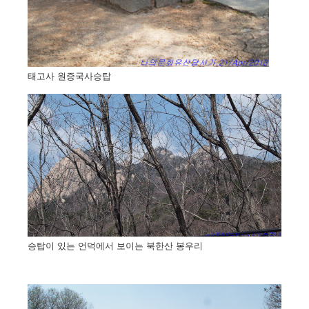
태고사 원증국사승탑
승탑이 있는 언덕에서 보이는 북한산 봉우리