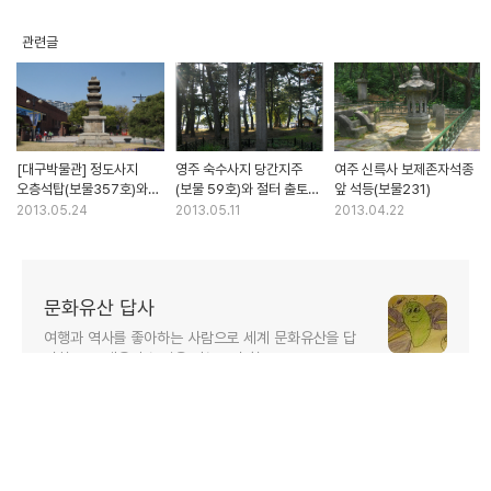
관련글
[대구박물관] 정도사지
영주 숙수사지 당간지주
여주 신륵사 보제존자석종
오층석탑(보물357호)와
(보물 59호)와 절터 출토
앞 석등(보물231)
야외 전시장 석조유물
유물
2013.05.24
2013.05.11
2013.04.22
문화유산 답사
여행과 역사를 좋아하는 사람으로 세계 문화유산을 답
사하고 그 내용과 느낌을 나누고자 함.
구독하기