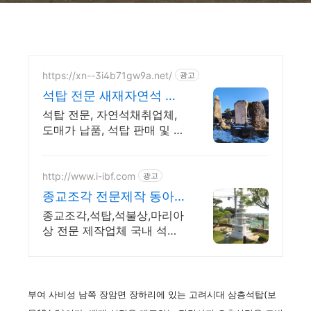
https://xn--3i4b71gw9a.net/
광고
석탑 전문 새재자연석 합
리적인 가격으로 전국 납
석탑 전문, 자연석채취업체,
품
도매가 납품, 석탑 판매 및 시
공 전문업체
http://www.i-ibf.com
광고
종교조각 전문제작 동아
석공
종교조각,석탑,석불상,마리아
상 전문 제작업체 국내 석조
각 장인 직접조각.
부여 사비성 남쪽 장암면 장하리에 있는 고려시대 삼층석탑(보