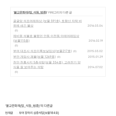
'
불교문화재(탑_석등_범종)
' 카테고리의 다른 글
골굴암 석조여래좌상 (보물 591호), 토함산 자락 바
위에 새긴 불상
2016.03.04
(0)
제비원 석불로 불렸던 안동 이천동 마애여래입상
(보물115호)
2016.02.19
(0)
부여 대조사 석조미륵보살입상(보물217호)
2015.03.02
(0)
부안 개암사 괘불(보물 1269호)
2015.01.29
(0)
천안 천흥사지 5층석탑(보물 354호), 고려전기 양
식을 잘 보여주는 석탑
2014.07.02
(0)
'불교문화재(탑_석등_범종)'의 다른글
현재글
부여 장하리 삼층석탑(보물184호)