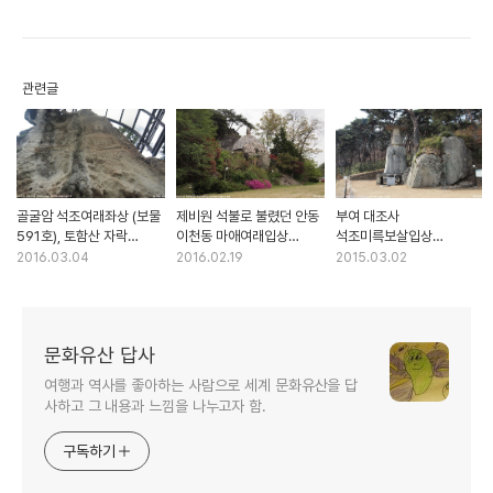
관련글
골굴암 석조여래좌상 (보물
제비원 석불로 불렸던 안동
부여 대조사
591호), 토함산 자락
이천동 마애여래입상
석조미륵보살입상
바위에 새긴 불상
(보물115호)
(보물217호)
2016.03.04
2016.02.19
2015.03.02
문화유산 답사
여행과 역사를 좋아하는 사람으로 세계 문화유산을 답
사하고 그 내용과 느낌을 나누고자 함.
구독하기