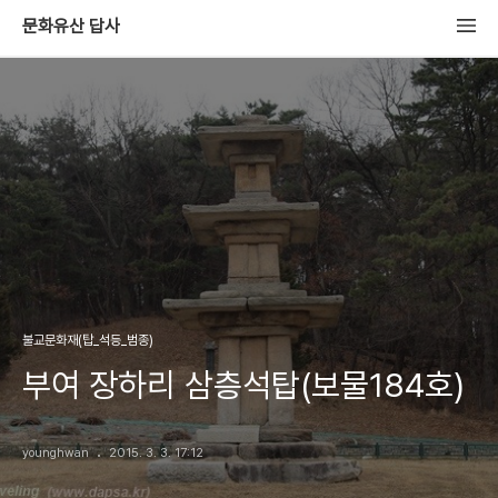
문화유산 답사
불교문화재(탑_석등_범종)
부여 장하리 삼층석탑(보물184호)
younghwan
2015. 3. 3. 17:12