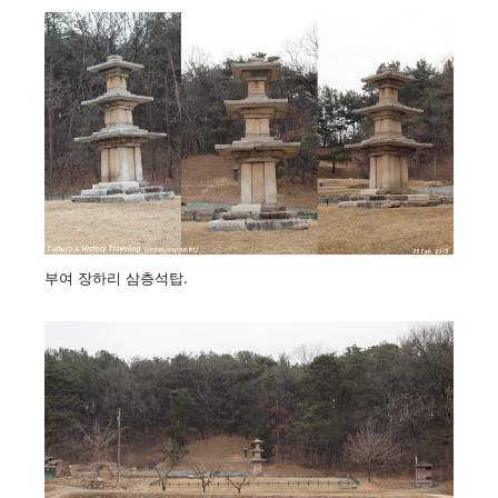
부여 장하리 삼층석탑.