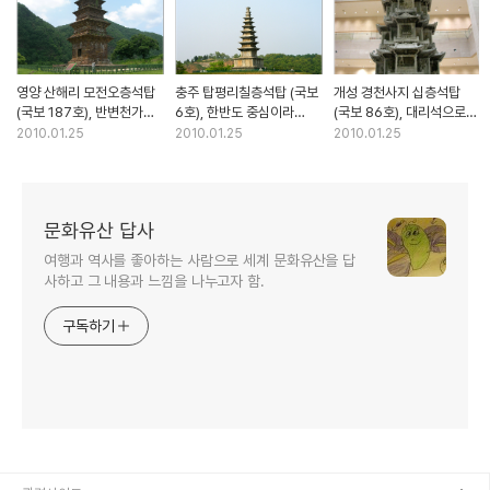
영양 산해리 모전오층석탑
충주 탑평리칠층석탑 (국보
개성 경천사지 십층석탑
(국보 187호), 반변천가에
6호), 한반도 중심이라
(국보 86호), 대리석으로
홀로 서 있는 아름다운 석탑
중앙탑으로 불리는 석탑
만든 화려한 중국풍의 석탑
2010.01.25
2010.01.25
2010.01.25
문화유산 답사
여행과 역사를 좋아하는 사람으로 세계 문화유산을 답
사하고 그 내용과 느낌을 나누고자 함.
구독하기