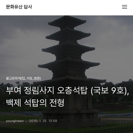
문화유산 답사
불교문화재(탑_석등_범종)
부여 정림사지 오층석탑 (국보 9호),
백제 석탑의 전형
younghwan
2010. 1. 25. 13:58