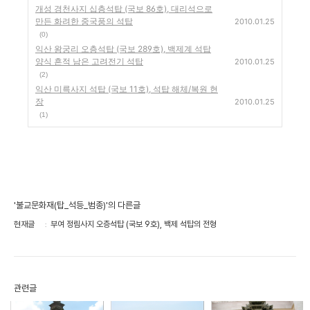
개성 경천사지 십층석탑 (국보 86호), 대리석으로
만든 화려한 중국풍의 석탑
2010.01.25
(0)
익산 왕궁리 오층석탑 (국보 289호), 백제계 석탑
양식 흔적 남은 고려전기 석탑
2010.01.25
(2)
익산 미륵사지 석탑 (국보 11호), 석탑 해체/복원 현
장
2010.01.25
(1)
'불교문화재(탑_석등_범종)'의 다른글
현재글
부여 정림사지 오층석탑 (국보 9호), 백제 석탑의 전형
관련글