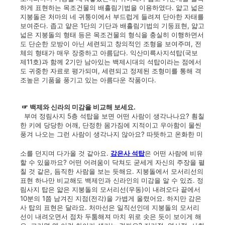
하게 표현하는 목조건물의 배흘림기법을 이용하였다. 얇고 넓은
지붕돌은 처마의 네 귀퉁이에서 부드럽게 들려져 단아한 자태를
보여준다. 좁고 얕은 1단의 기단과 배흘림기법의 기둥표현, 얇고
넓은 지붕돌의 형태 등은 목조건물의 형식을 충실히 이행하면서
도 단순한 모방이 아닌 세련되고 창의적인 조형을 보여주며, 전
체의 형태가 매우 장중하고 아름답다. 익산미륵사지석탑(국보
제11호)과 함께 2기만 남아있는 백제시대의 석탑이라는 점에서
도 귀중한 자료로 평가되며, 세련되고 정제된 조형미를 통해 격
조높은 기품을 풍기고 있는 아름다운 작품이다.
☞ 백제와 신라의 미감을 비교해 보세요.
부여 정림사지 5층 석탑을 보면 어떤 사람이 생각나나요? 훤칠
한 키에 당당한 어깨, 단정한 몸가짐에 지적이고 우아함이 물씬
풍겨 나오는 그런 사람이 생각나지 않아요? 따뜻하고 온화한 미
소를 던지며 다가올 것 같아요.
감은사 석탑
은 어떤 사람에 비유
할 수 있을까요? 어떤 어려움이 닥쳐도 굳세게 자신의 주장을 펼
칠 것 같은, 듬직한 사람을 보는 듯해요. 지붕돌에서 모서리선의
표현 하나만 비교해도 백제인과 신라인의 미감을 알 수 있죠. 정
림사지 탑은 얇은 지붕돌의 모서리선(우동)이 내려오다 끝에서
10분의 1쯤 남겨진 지점(전각)을 가볍게 올렸어요. 하지만 감은
사 탑의 표현은 달라요. 처마선은 일직선인데 지붕돌의 모서리
선이 내려오면서 점차 두툼해져 마치 위로 솟은 듯이 보이게 해