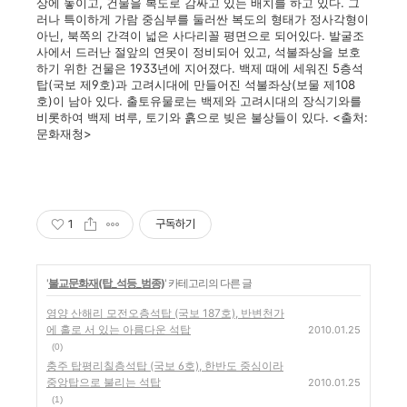
상에 놓이고, 건물을 복도로 감싸고 있는 배치를 하고 있다. 그
러나 특이하게 가람 중심부를 둘러싼 복도의 형태가 정사각형이
아닌, 북쪽의 간격이 넓은 사다리꼴 평면으로 되어있다. 발굴조
사에서 드러난 절앞의 연못이 정비되어 있고, 석불좌상을 보호
하기 위한 건물은 1933년에 지어졌다. 백제 때에 세워진 5층석
탑(국보 제9호)과 고려시대에 만들어진 석불좌상(보물 제108
호)이 남아 있다. 출토유물로는 백제와 고려시대의 장식기와를
비롯하여 백제 벼루, 토기와 흙으로 빚은 불상들이 있다. <출처:
문화재청>
1
구독하기
'
불교문화재(탑_석등_범종)
' 카테고리의 다른 글
영양 산해리 모전오층석탑 (국보 187호), 반변천가
에 홀로 서 있는 아름다운 석탑
2010.01.25
(0)
충주 탑평리칠층석탑 (국보 6호), 한반도 중심이라
중앙탑으로 불리는 석탑
2010.01.25
(1)