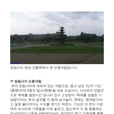
정림사지 본당 건물쪽에서 본 오층석탑입니다.
☞ 정림사지 오층석탑
부여 정림사터에 세워져 있는 석탑으로, 좁고 낮은 1단의 기단
(基壇)위에 5층의 탑신(塔身)을 세운 모습이다. 신라와의 연합군
으로 백제를 멸망시킨 당나라 장수 소정방이 ‘백제를 정벌한 기
념탑’이라는 뜻의 글귀를 이 탑에 남겨놓아, 한때는 ‘평제탑’이라
고 잘못 불리어지는 수모를 겪기도 하였다. 기단은 각 면의 가운
데와 모서리에 기둥돌을 끼워 놓았고, 탑신부의 각 층 몸돌에는
모서리마다 기둥을 세워놓았는데, 위아래가 좁고 가운데를 볼록