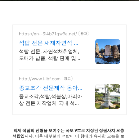
https://xn--3i4b71gw9a.net/
광고
석탑 전문 새재자연석 합
리적인 가격으로 전국 납
석탑 전문, 자연석채취업체,
품
도매가 납품, 석탑 판매 및 시
공 전문업체
http://www.i-ibf.com
광고
종교조각 전문제작 동아
석공
종교조각,석탑,석불상,마리아
상 전문 제작업체 국내 석조
각 장인 직접조각.
백제 석탑의 전형을 보여주는 국보 9호로 지정된 정림사지 오층
석탑입니다.
이후 대부분의 석탑이 이 형태와 유사한 모습을 보