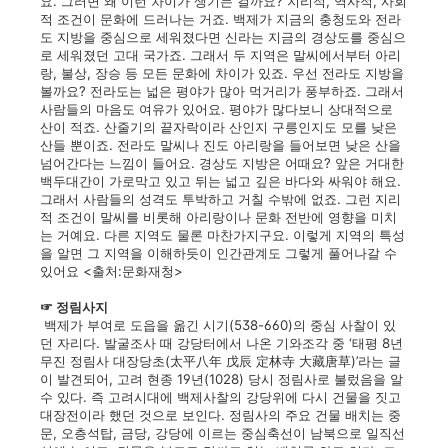
요. 그러면 왜 이런 차이가 생기는 걸까요? 지리적, 역사적, 사회
적 조건이 문화에 드러나는 거죠. 백제가 지금의 충청도와 전라
도 지방을 중심으로 세워졌다면 신라는 지금의 경상도를 중심으
로 세워졌던 고대 국가죠. 그래서 두 지역은 말씨에서부터 아리
랑, 불상, 장승 등 모든 문화에 차이가 있죠. 우선 전라도 지방을
볼까요? 전라도는 넓은 평야가 많아 먹거리가 풍부하죠. 그래서
사람들의 마음도 여유가 있어요. 평야가 많다보니 상대적으로
산이 적죠. 산줄기의 끝자락이라 산인지 구릉인지도 모를 낮은
산들 뿐이죠. 전라도 말씨나 진도 아리랑을 들어보면 낮은 산을
넘어간다는 느낌이 들어요. 경상도 지방은 어때요? 앞은 거대한
백두대간이 가로막고 있고 뒤는 넓고 깊은 바다와 싸워야 해요.
그래서 사람들의 성격도 투박하고 거칠 수밖에 없죠. 그런 지리
적 조건이 말씨를 비롯해 아리랑이나 문화 전반에 영향을 미치
는 거예요. 다른 지역도 물론 마찬가지구요. 이렇게 지역의 특성
을 알면 그 지역을 이해하듯이 인간관계도 그렇게 풀어나갈 수
있어요 <출처:문화재청>
☞ 정림사지
백제가 부여로 도읍을 옮긴 시기(538-660)의 중심 사찰이 있
던 자리다. 발굴조사 때 강당터에서 나온 기와조각 중 ‘태평 8년
무진 정림사 대장당초(太平八年 戊辰 定林寺 大藏唐草)’라는 글
이 발견되어, 고려 현종 19년(1028) 당시 정림사로 불렀음을 알
수 있다. 즉 고려시대에 백제사찰의 강당위에 다시 건물을 짓고
대장전이라 했던 것으로 보인다. 정림사의 주요 건물 배치는 중
문, 오층석탑, 금당, 강당에 이르는 중심축선이 남북으로 일직선