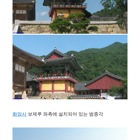
화엄사
보제루 좌측에 설치되어 있는 범종각