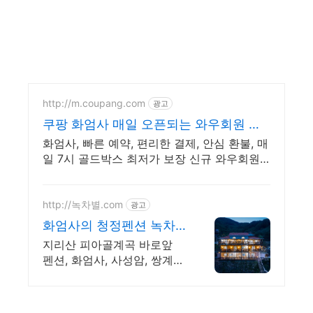
http://m.coupang.com
광고
쿠팡 화엄사 매일 오픈되는 와우회원 특
가
화엄사, 빠른 예약, 편리한 결제, 안심 환불, 매
일 7시 골드박스 최저가 보장 신규 와우회원
최대 2만3천원 쿠폰팩+5% 추가적립 혜택! 여
행도 이제 쿠팡에서!
http://녹차별.com
광고
화엄사의 청정펜션 녹차
별펜션
지리산 피아골계곡 바로앞
펜션, 화엄사, 사성암, 쌍계사
계곡, 개별테라스바베큐장 사
성암, 화엄사, 천은사, 지리산
둘레길, 섬진강뷰, 화개장터