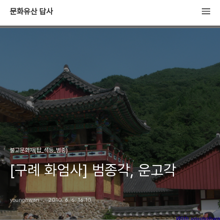
문화유산 답사
불교문화재(탑_석등_범종)
[구례 화엄사] 범종각, 운고각
younghwan
2010. 6. 6. 16:10