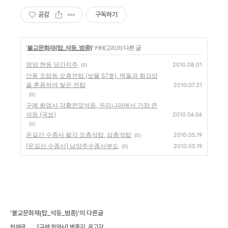
3분
공감
구독하기
'
불교문화재(탑_석등_범종)
' 카테고리의 다른 글
영양 현동 당간지주
2010.08.01
(0)
안동 조탑동 오층전탑 (보물 57호), 벽돌과 화강암
을 혼용하여 쌓은 전탑
2010.07.31
(0)
구례 화엄사 각황전앞석등, 우리나라에서 가장 큰
석등 (국보)
2010.06.06
(0)
운길산 수종사 팔각 오층석탑, 삼층석탑
2010.05.19
(0)
[운길산 수종사] 남양주수종사부도
2010.05.19
(0)
'불교문화재(탑_석등_범종)'의 다른글
현재글
[구례 화엄사] 범종각, 운고각