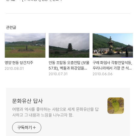
관련글
영양 현동 당간지주
안동 조탑동 오층전탑 (보물
구례 화엄사 각황전앞석등,
57호), 벽돌과 화강암을
우리나라에서 가장 큰 석등
2010.08.01
혼용하여 쌓은 전탑
(국보)
2010.07.31
2010.06.06
문화유산 답사
여행과 역사를 좋아하는 사람으로 세계 문화유산을 답
사하고 그 내용과 느낌을 나누고자 함.
구독하기