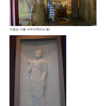
석굴암 석불 내부(2004년 봄)