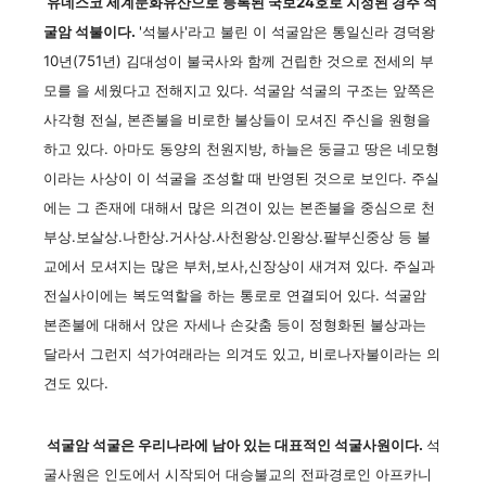
유네스코 세계문화유산으로 등록된 국보24호로 지정된 경주 석
굴암 석불이다.
'석불사'라고 불린 이 석굴암은 통일신라 경덕왕
10년(751년) 김대성이 불국사와 함께 건립한 것으로 전세의 부
모를 을 세웠다고 전해지고 있다. 석굴암 석굴의 구조는 앞쪽은
사각형 전실, 본존불을 비로한 불상들이 모셔진 주신을 원형을
하고 있다. 아마도 동양의 천원지방, 하늘은 둥글고 땅은 네모형
이라는 사상이 이 석굴을 조성할 때 반영된 것으로 보인다. 주실
에는 그 존재에 대해서 많은 의견이 있는 본존불을 중심으로 천
부상.보살상.나한상.거사상.사천왕상.인왕상.팔부신중상 등 불
교에서 모셔지는 많은 부처,보사,신장상이 새겨져 있다. 주실과
전실사이에는 복도역할을 하는 통로로 연결되어 있다. 석굴암
본존불에 대해서 앉은 자세나 손갖춤 등이 정형화된 불상과는
달라서 그런지 석가여래라는 의겨도 있고, 비로나자불이라는 의
견도 있다.
석굴암 석굴은 우리나라에 남아 있는 대표적인 석굴사원이다.
석
굴사원은 인도에서 시작되어 대승불교의 전파경로인 아프카니