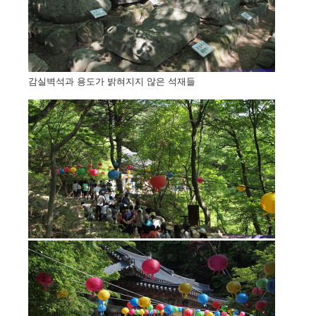
감실벽석과 용도가 밝혀지지 않은 석재들