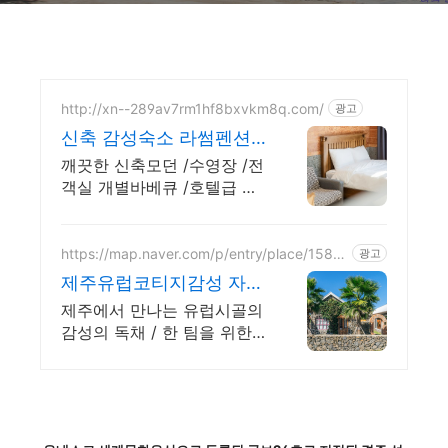
http://xn--289av7rm1hf8bxvkm8q.com/
광고
신축 감성숙소 라썸펜션
수영장 바베큐 스파펜션
깨끗한 신축모던 /수영장 /전
객실 개별바베큐 /호텔급 침
구 /어메니티 /픽업
https://map.naver.com/p/entry/place/1589
광고
368656
제주유럽코티지감성 자쿠
지독채 프라이빗 제주여
제주에서 만나는 유럽시골의
행, 유럽감성
감성의 독채 / 한 팀을 위한
자쿠지와 전용온실바베큐 모
두 다른 다양한 유럽 감성의
제주독채에서 즐기는 프라이
빗 자쿠지와 전용온실바베큐