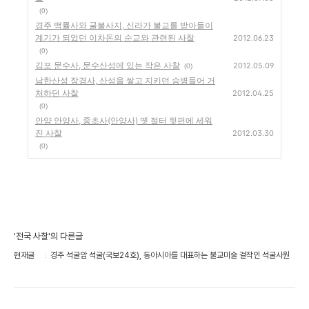
(0)
경주 백률사와 굴불사지, 신라가 불교를 받아들이
계기가 되었던 이차돈의 순교와 관련된 사찰
2012.06.23
(0)
김포 문수사, 문수산성에 있는 작은 사찰
2012.05.09
(0)
남한산성 장경사, 산성을 쌓고 지키던 승병들어 거
처하던 사찰
2012.04.25
(0)
안양 안양사, 중초사(안양사) 옛 절터 뒷편에 세워
진 사찰
2012.03.30
(0)
'전국 사찰'의 다른글
현재글
경주 석굴암 석굴(국보24호), 동아시아를 대표하는 불교미술 걸작인 석굴사원