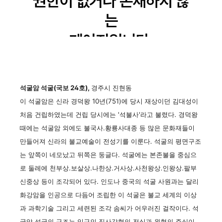
석굴암 석굴(국보 24호),
경주시 진현동
이 석굴암은 신라 경덕왕 10년(751)에 당시 재상이던 김대성이
처음 건립하였는데 건립 당시에는 '석불사'라고 불렸다. 경덕왕
때에는 석굴암 외에도 불국사.황룡사대종 등 많은 문화재들이
만들어져 신라의 불교예술이 전성기를 이룬다. 석굴의 평면구조
는 앞쪽이 네모났고 뒤쪽은 둥글다. 석굴에는 본존불을 중심으
로 둘레에 천부상.보살상.나한상.거사상.사천왕상.인왕상.팔부
신중상 등이 조각되어 있다. 인도나 중국의 석굴 사원과는 달리
화강암을 인공으로 다듬어 조립한 이 석굴은 불교 세계의 이상
과 과학기술 그리고 세련된 조각 솜씨가 어우러진 걸작이다. 석
굴암 석굴의 구조는 입구인 직사각형의 전실과 원형의 주실이