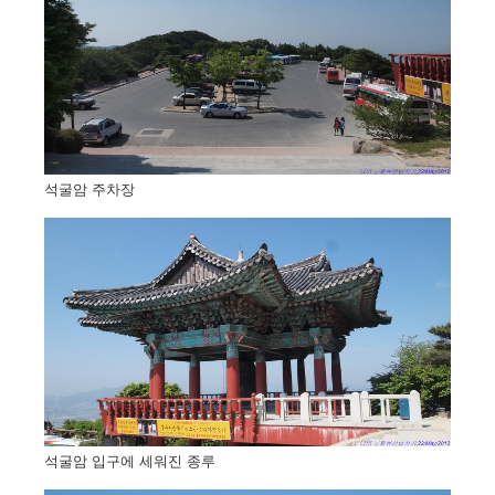
석굴암 주차장
석굴암 입구에 세워진 종루