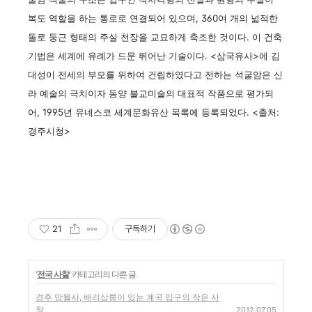
복도 역할을 하는 통로로 연결되어 있으며, 360여 개의 넓적한
돌로 둥근 형태의 주실 천장을 교묘하게 축조한 것이다. 이 건축
기법은 세계에 유례가 드문 뛰어난 기술이다. <삼국유사>에 김
대성이 전세의 부모를 위하여 건립하였다고 전하는 석굴암은 신
라 예술의 극치이자 동양 불교미술의 대표적 작품으로 평가되
어, 1995년 유네스코 세계문화유산 목록에 등록되었다. <출처:
경주시청>
21
구독하기
'
전국 사찰
' 카테고리의 다른 글
경주 망월사, 배리삼릉이 있는 계곡 입구의 작은 사
찰
2012.07.05