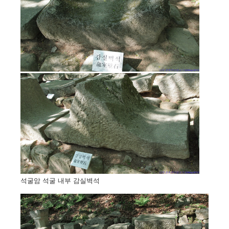
석굴암 석굴 내부 감실벽석