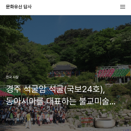
문화유산 답사
전국 사찰
경주 석굴암 석굴(국보24호),
동아시아를 대표하는 불교미술
걸작인 석굴사원
younghwan
2012. 6. 1. 14:19