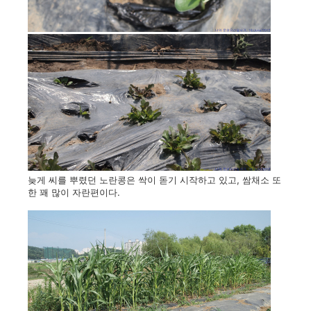
늦게 씨를 뿌렸던 노란콩은 싹이 돋기 시작하고 있고, 쌈채소 또
한 꽤 많이 자란편이다.