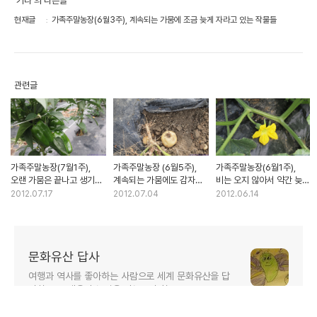
'기타'의 다른글
현재글
가족주말농장(6월3주), 계속되는 가뭄에 조금 늦게 자라고 있는 작물들
관련글
가족주말농장(7월1주),
가족주말농장 (6월5주),
가족주말농장(6월1주),
오랜 가뭄은 끝나고 생기를
계속되는 가뭄에도 감자를
비는 오지 않아서 약간 늦어
찾은 작물들
수확하다.
보이지만 꽃은 피고 열매가
2012.07.17
2012.07.04
2012.06.14
맺히기 시작하다.
문화유산 답사
여행과 역사를 좋아하는 사람으로 세계 문화유산을 답
사하고 그 내용과 느낌을 나누고자 함.