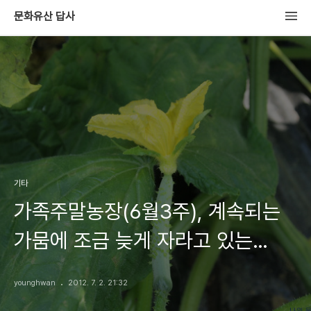
문화유산 답사
기타
가족주말농장(6월3주), 계속되는
가뭄에 조금 늦게 자라고 있는
작물들
younghwan
2012. 7. 2. 21:32