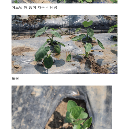
어느덧 꽤 많이 자란 강낭콩
토란