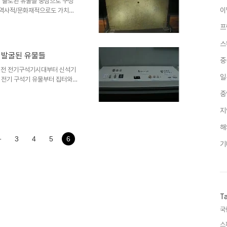
 출토된 유물을 중심으로 구성
이
, 역사적/문화재적으로도 가치가
 대표하는 유물로 중국 남조와의
프
그 중 왕릉을 대표한 유물로는 왕
 시신이 있던 목관이 있다. 중국
스
고 있다고 할 수 있다. 무령왕
 발굴된 유물들
락이 있고, 그 뒤에 이무덤의 주
중
다. 석수와 지석은 우리나라에서
년전 전기구석기시대부터 신석기
일
 전기 구석기 유물부터 집터와
 있어서 유물들이 많이 발견되고
중
과정 등을 통해서 유물들이 흙과
 기간 동안 이 지역에는 사람이
지
. 그래서 석장리 유적지는 국내
해
추정되는 전기 구석기 유물 여러
날찍개 문화층과 주먹괭이-자르개
·
3
4
5
6
기
T
국
스