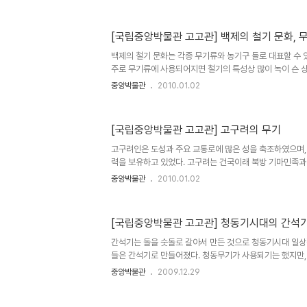
의 고분은 나주 반남면을 중심으로 많이 존재하고 있으며, 
의 무덤이 발견되고 있다. 전남 영암에서 출토된 전형적인
되는 독널. 독널은 우리나라, 중국, 일본 등지에서 널리 
[국립중앙박물관 고고관] 백제의 철기 문화, 
성 백제기에 영산강 유역에서 유행했다고 한다. 나주 반암면
신촌리, 대안리, 덕산리에 많은 고분들에서 독무덤이 출토되
백제의 철기 문화는 각종 무기류와 농기구 들로 대표할 수 
덤에 출토된..
주로 무기류에 사용되어지면 철기의 특성상 많이 녹이 슨 
보기에는 크게 감동을 주지는 않지만 분명히 발전된 기술을
중앙박물관
2010.01.02
에서 발굴된 철기를 만드는 도구. 철을 단조하여 단단하게
다. 충남 천안에서 출토된 백제의 말갖춤. 부여 부소산성 출
는 무기들로 낫과 갈고리는 성벽을 올라오는 적을 막을 때 
[국립중앙박물관 고고관] 고구려의 무기
놓아 적의 접근을 막는 무기이다. 고리자루칼. 전남 나주 복암
리 백제의 철기는 농기구와 무기로 대표되며 다양한 형태가 있
고구려인은 도성과 주요 교통로에 많은 성을 축조하였으며,
력을 보유하고 있었다. 고구려는 건국이래 북방 기마민족과
로 한 국가 방어전략이 체계화 되어 있었고 그 전략은 조선
중앙박물관
2010.01.02
금의 평양성은 고조선이래 천혜의 요새인 지역으로 적에 의
다. 평양성은 오랜 세월에 걸쳐서 개축된 성으로 고구려시대
고 한다. 사람이 그려진 벽화 편. 평안남도 남포시의 쌍영
[국립중앙박물관 고고관] 청동기시대의 간석기
벽 인문 행렬도의 일부다. 말을 타고 달리는 모습에서 당시
을 엿볼 수 있다. 이 인물은 '절풍'이라는 고구려 특유의 모
간석기는 돌을 숫돌로 갈아서 만든 것으로 청동기시대 일
관'을 쓰고 ..
들은 간석기로 만들어졌다. 청동무기가 사용되기는 했지만,
시대에 많이 사용된것으로 보이며, 많은 박물관들의 입구를
중앙박물관
2009.12.29
하고 있다. 마제석검과 함께 화살촉, 살상용 도끼들도 같이
대표하는 무기인 마제석검이다. 칼날과 칼자루 하나로 된 것