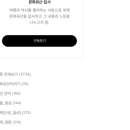
문화유산 답사
여행과 역사를 좋아하는 사람으로 세계
문화유산을 답사하고 그 내용과 느낌을
나누고자 함.
구독하기
류 전체보기
(3736)
화유산이야기
(35)
선 관아
(186)
궐_종묘
(144)
곽(산성_읍성)
(225)
택_정원
(214)