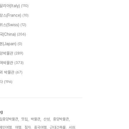
탈리아(Italy)
(110)
랑스(France)
(10)
위스(Swiss)
(12)
국(China)
(206)
본(Japan)
(0)
앙박물관
(289)
역박물관
(373)
외 박물관
(67)
타
(196)
ag
립중앙박물관,
맛집,
박물관,
산성,
중앙박물관,
페인여행,
여행,
정자,
중국여행,
근대건축물,
서원,