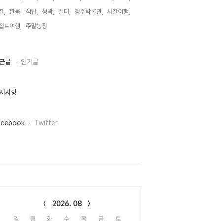
찰,
한옥,
석탑,
성곽,
절터,
경주박물관,
사찰여행,
집트여행,
주말농장,
근글
인기글
지사항
acebook
Twitter
lendar
2026. 08
일
월
화
수
목
금
토