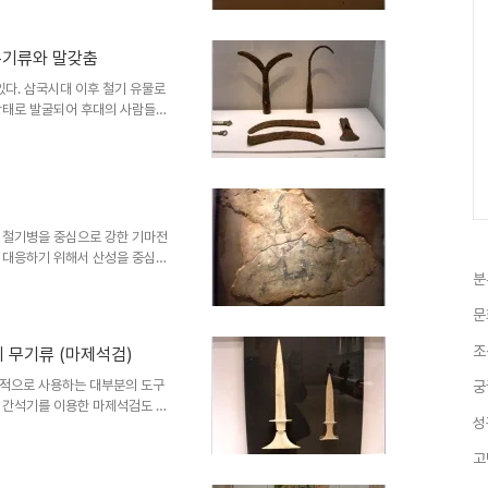
영산강 일대에 많은 곳에서 당시
 영산강 유역의 독무덤에서 발굴
사용된 양식으로 우리나라에서는 한
무기류와 말갖춤
 신촌리고분. 나주 반암면 일대
었다고 한다. 영산강 유역 독무
있다. 삼국시대 이후 철기 유물로
상태로 발굴되어 후대의 사람들이
 보여주고 있다. 서울 풍납토성
 만드는 망치와 집게가 출토되었
토된 무기류들. 주로 성을 지키
사용하며, 마름쇠는 땅 위에 뿌려
리 무덤 출토 유물 낫, 칼, 갈고
다. 특히 한성기 유적인 서..
 철기병을 중심으로 강한 기마전
 대응하기 위해서 산성을 중심으
시대까지 유효한 전략이었다. 지
분
해서 성문이 열린적이 없는 성이
문
 성돌은 현재 3점이 남아 있다
총에서 수습된 벽화조각으로 널길
조
 무기류 (마제석검)
 고구려인의 옷치장과 말갖춤 등
자에 새깃을 꽂아 장식한 '조우
상적으로 사용하는 대부분의 도구
궁
 간석기를 이용한 마제석검도 이
성
 이 마제석검과 토기류들이 장식
 전시되고 있다. 청동기 시대를
고
이 많고, 어떤것은 칼집은 나무