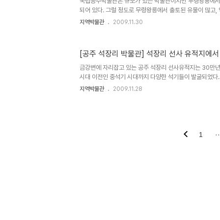
국립공주박물관은 규모가 있는 박물관이지만 무령왕릉에서
백제의 유리 가공..
되어 있다. 그럴 정도로 무령왕릉에서 출토된 유물이 많고
높다는 의미일 것이다. 무령왕릉에서 출토된 유물은 백제를
지역박물관
2009.11.30
교류를 잘 보여주고 있어서 국보로 지정된 문화재가 많다. 
릉 입구를 지키는 석수, 묘지의 주인을 밝혀주는 지석, 왕의
의 영향을 받아서 형성된 후대 왕릉의 초기 모습을 잘 보여주
[공주 석장리 박물관] 석장리 선사 유적지에서
릉 입구 모습을 재현해 놓은 듯. 입구에 단지와 밥그릇, 숟가
인이 누구인지를 밝혀주는 지석과 무덤을 지키는 석수가 있
금강변에 자리잡고 있는 공주 석장리 선사유적지는 30만
가장 ..
시대 이전인 중석기 시대까지 다양한 석기들이 발굴되었다.
함께 발굴된 후기 구석기까지의 유물들은 깊은 땅속에 묻혀
지역박물관
2009.11.28
있으며 중석기 시대 이후는 얕은 지역에 묻혀 있어, 경작 
섞여서 발굴된 유물은 많지 않다고 한다. 수십만년에 이르는
거주하고 있었다는 것이 많은 유물을 통해 밝혀졌다고 한다
고고학계에 많은 영향을 미친 곳이라 한다. 30만전년으로 
가지 유형의 석기들 석장리 전기 구석기문화는 2지구 외
1
··
문화층, 1지구 ..