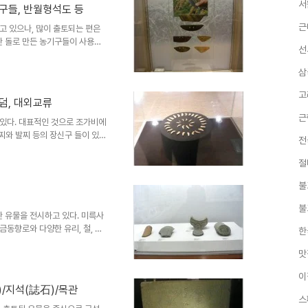
토되고 있다고 한다. 나무로 칼자
서
구들, 반월형석도 등
쟁용 도끼 화살촉 춘천지역 주거
용하는 법을 보여주고 있다. 청
근
고 있으나, 많이 출토되는 편은
 돌로 만든 농기구들이 사용되
선
 반달모양의 돌칼이 많이 알려져
기구들이 전시되어 있다. 대표적
삼
해서 사용한 도구로 몸체에 구멍
. 벼농사의 흔적인 불에 탄 쌀.
고
덤, 대외교류
 만든 칼. 서울 암사동 선사유
근
사의 형태를 추정할 수 있게 해
있다. 대표적인 것으로 조가비에
찌와 발찌 등의 장신구 들이 있
전
묻힌사람이 평소에 사용하던 물건
 보여주는 우리나라 동남해안지역
절
 부산 동삼동에서 출토된 것으로
불
로 사용된 것으로 보이는 유물이
이 같은 장신구 기하학적인 상징
불
 부장품으로 같이 묻힌 돌도끼,
 유물을 전시하고 있다. 미륵사
동향로와 다양한 유리, 철, 청
한
 사리장엄은 아직 보존처리 중인
맛
 익산의 미륵사가 엄청난 규모의
 치미. 치미는 고려시대 이후에
이
있다. 황룡사터에서 발굴된 치미
)/지석(誌石)/목관
볼 수 있다. 미륵사지에서 발굴된
스
다양한 유리가 발굴되고 있는데,