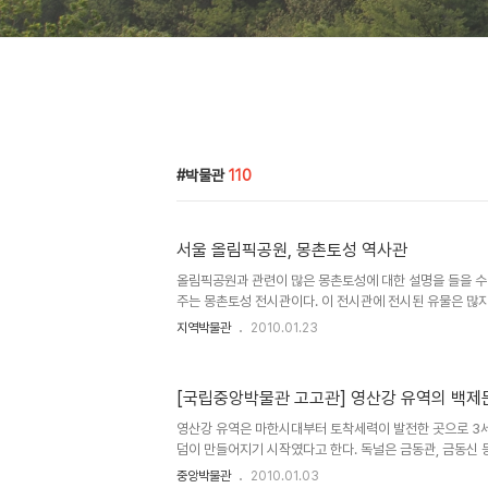
박물관
110
서울 올림픽공원, 몽촌토성 역사관
올림픽공원과 관련이 많은 몽촌토성에 대한 설명을 들을 수
주는 몽촌토성 전시관이다. 이 전시관에 전시된 유물은 많
물의 복제품과 주변 초기 한성 백제의 하남 위례성에 대한 
지역박물관
2010.01.23
파구 석촌호수 뒷편에 자리잡고 있는 초기 백제의 고분인 
를 설명해 주고 있다. 올림픽공원 서쪽편 주택가에 자리잡고
한 설명과 모형 올림픽공원의 중요 구성요서인 몽촌토성 
[국립중앙박물관 고고관] 영산강 유역의 백제
유물들을 전시하고 있는데 주로 복제품을 전시하고 있다. 
보관하고 있다고 한다.
영산강 유역은 마한시대부터 토착세력이 발전한 곳으로 3세
덤이 만들어지기 시작였다고 한다. 독널은 금동관, 금동신 
되기도 한다. 그래서 마한 이후의 이지역 토착지배세력의 무
중앙박물관
2010.01.03