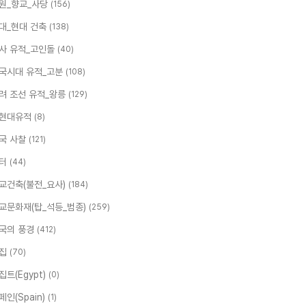
원_향교_사당
(156)
대_현대 건축
(138)
사 유적_고인돌
(40)
국시대 유적_고분
(108)
려 조선 유적_왕릉
(129)
현대유적
(8)
국 사찰
(121)
터
(44)
교건축(불전_요사)
(184)
교문화재(탑_석등_범종)
(259)
국의 풍경
(412)
집
(70)
집트(Egypt)
(0)
페인(Spain)
(1)