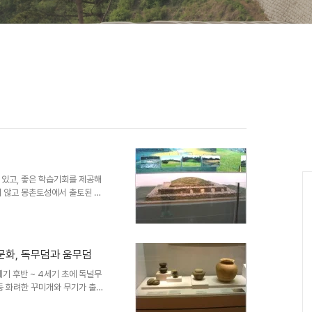
 있고, 좋은 학습기회를 제공해
지 않고 몽촌토성에서 출토된 유
설명을 위주로 구성되어 있다. 송
적석총 모형과 그 역사적인 의미
 있는 방이동 백제 고분군에 대
모형과 설명 몽촌토성에서 출토된
문화, 독무덤과 움무덤
진품은 대부분 서울대 박물관에서
기 후반 ~ 4세기 초에 독널무
등 화려한 꾸미개와 무기가 출토
덤으로 보고 있다. 영산강 유역