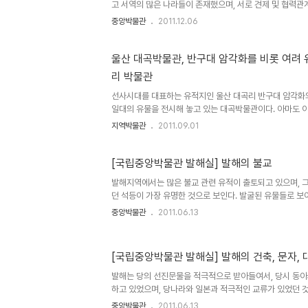
고 서역의 많은 나라들이 존재했으며, 서로 견제 및 협력관
은 형식상 조공관계를 유지했지만, 국제관계의 역학 구도에
중앙박물관
2011.12.06
천자라 칭하기도 하였다. 우리나라 역사 유적 또는 유물의 
역사를 대표하는 유물 또는 기록이 많지 않다는 것이다. 아
이 한번 있었던 관계로 그런 현상이 생긴것으로 보인다. 국
울산 대곡박물관, 반구대 암각화를 비롯 여려 
한 대표적인 유물로 인종의 무덤인 장릉에서 출토한 유물을 
리 박물관
려 왕 고려의 후삼국 통일 이후 몽골이 일어난 13세기까지
왕조인 ..
선사시대를 대표하는 유적지인 울산 대곡리 반구대 암각화와
일대의 유물을 전시해 놓고 있는 대곡박물관이다. 아마도 
수몰된 지역의 유물들을 전시하기 위해서 만든 것으로 보이
지역박물관
2011.09.01
댐 아래에 최근에 새로이 단장하여 개관한 것으로 보인다. 
동으로 구미천, 서북으로 삼정천, 서로 고헌산에서 발원한 
줄기를 이루는 큰 골짜기에 자리하고 있었으며, 이곳에는 
[국립중앙박물관 발해실] 발해의 불교
골 등 크고 작은 마을이 있었다고 한다. 오랜 세월동안 신
발해지역에서는 많은 불교 관련 유적이 출토되고 있으며, 그
류의 큰 고을이었던 울산과 연결되는 교통로에 위치하고 있
던 석등이 가장 유명한 것으로 보인다. 발굴된 유물들로 
맑아 선사시대..
것은 불교였고, 상류층부터 하류층 서민까지 불교가 생활 속
중앙박물관
2011.06.13
중앙박물관에는 발해관련 유물의 진품은 전시되어 있지 않고
던 헤이룽장성 상경부를 조사.연구했던 일본 도쿄대에서 많
보이며, 연해주 지역은 러시아 과학원에서 발굴작업을 하여
[국립중앙박물관 발해실] 발해의 건축, 문자,
있다. 부처상, 지린성 훈춘시에 만든 석회암으로 만든 부
고 있다. 석가와 다보 두 여래상이 나란히 앉은 모습을 표
발해는 당의 선진문물을 적극적으로 받아들여서, 당시 동아
다시 태어나는..
하고 있었으며, 당나라와 일본과 적극적인 교류가 있었던 것
적인 초피(담비가죽)의 생산지이다. 이 초피는 후대에 러
중앙박물관
2011.06.13