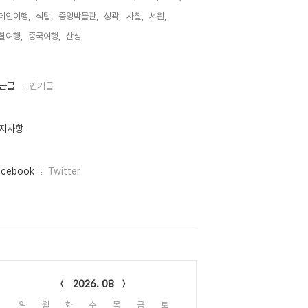
페인여행,
석탑,
중앙박물관,
성곽,
사찰,
서원,
찰여행,
중국여행,
산성,
근글
인기글
지사항
acebook
Twitter
lendar
2026. 08
일
월
화
수
목
금
토