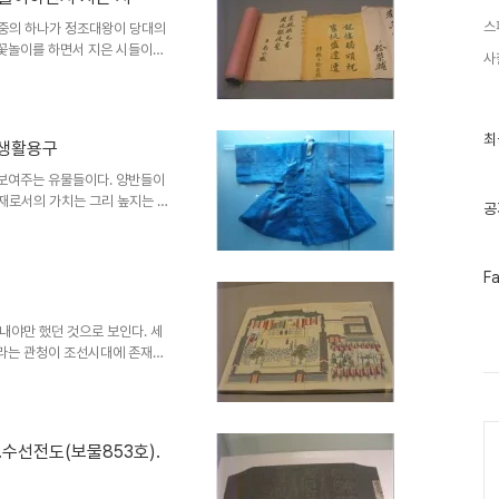
 을사늑약을 반대하면서 자결로서
스
 중의 하나가 정조대왕이 당대의
 권문세가로 등장한 민씨 집안에
꽃놀이를 하면서 지은 시들이다.
사
원상화계축갱재축'에서 약 40명
 글을 쓰면서 신하들과의 우의를
장각 관헌과 그들의 자제들인데,
참석한 사람들의 이력을 보면 정
최
최
 생활용구
근
, 다양한 인생경로를 걸었던 것으
글
 성향에 따라서 다양하게 글을 짓
보여주는 유물들이다. 양반들이
과
화재로서의 가치는 그리 높지는 않
인
공
볼 수 있다는데 의의가 있는 것
기
글
 특권층이라 할 수 있는 양반사
이 채색화로 그린 것으로 보이는
페
F
 있는데, 다양한 조선시대 사람
이
 도포와 갓. 당시 특권층인 양
스
북
 입었던 저고리와 치마 양바들이
내야만 했던 것으로 보인다. 세
트
라는 관청이 조선시대에 존재했
위
 국왕을 비롯하여 수많은 사람으
터
것으로 보인다. 고궁박물관에는
플
을 당부하는 국왕의 글들을 돌이
러
Ca
그
 많이 전시되어 있다. 드라마 이산
.수선전도(보물853호).
인
자를 곤욕스럽게 하는 장면이 많
 않았을 것으로 보인다. 숙종이