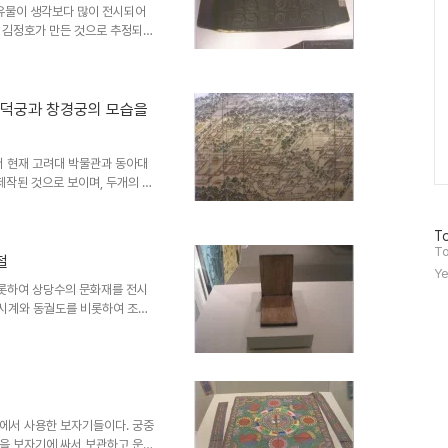
 유물이 생각보다 많이 전시되어
 김정호가 만든 것으로 추정되는
한 동궐도를 비롯하여 각종 해시
로 19세기초에 고산자 김정호가
주 정확히 묘사하고 있으며, 서
고 하며, 그런 종류의 필사본이
 창덕궁과 창경궁의 모습을
묘사한 유명한 그림인 근역강산맹
비롯하여 각종 지리지 관련 유물
 현재 고려대 박물관과 동아대
 제작된 것으로 보이며, 두개의 동
 세벌이 만들어졌다고 한다. 이
 궁궐의 모습이 장대하게 전개된
방
To
라고 불렀다. 동궐도는 궁궐 건물
문
To
제의 모습 그대로 묘사되어 있다.
철
자
Ye
당시의 모습을 잘 보여주는 그림
수
롯하여 상당수의 문화재를 전시
다고 한다. 그림에 있는 건물의
천시계와 동궐도를 비롯하여 조선
은 고궁박물관을 제외하고는 다른
주로 국가기관인 관상감에서 관여
으며, 이외에 민간에서 사용했던
 그 중 해시계는 문화재로 지정
일구와 지평일구, 민간에서 사용
만 집터나 무덤자리를 잡을때 풍
에서 사용한 보자기들이다. 궁중
을 보자기에 싸서 보관하고 운반