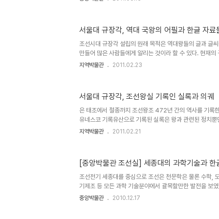
가 되었던 무역상품으로 당시 중국,일본,신라,서역 간의 교
이다. 이를 통해서 생긴 부의 결과로 발해는 상당한 수준의
발해는 말갈족가 같이 공존했던 다민족 국가이지만 수도인 
서울대 규장각, 역대 국왕의 어필과 한글 자료
구려 계통의 난방 시설인 구들이 많이 발견되는 것으로 보
알 수 있다. 국립중앙박물관은 우리나라를 대표하는 박물관
조선시대 규장각 설립의 원래 목적은 역대왕들의 글과 글씨
없다. 현재 전..
만들어 많은 사람들에게 알리는 것이라 할 수 있다. 현재의
들과 왕실인사 등의 글씨를 소장하고 있는데, 직접 쓴 글씨도
지역박물관
2011.02.23
우도 있다. 현재 규장각에는 선조가 그린 난초그림과 숙종,
교육을 많이 받아서 그런지 상당한 명필이었음을 알 수 있다.
라마나 초상화를 통해서 느낄 수 있었던 불같은 성격을 잘 
서울대 규장각, 조선왕실 기록인 실록과 의궤
한 규장각에서는 한글로 작성된 상당수의 고문서들이 전시되
력의 뜻을 일반백성들에게 전달하기 위한 초기의 같은 문서
은 태조에서 철종까지 조선왕조 472년 간의 역사를 기록한
성했던 ..
유네스코 기록유산으로 기록된 실록은 왕과 관련된 정치뿐만
비롯하여 민간생활까지의 다양한 내용들을 기록한 역사책
지역박물관
2011.02.21
정도로 방대한 역사책이다. 조선사회는 역사를 기록하는 관
모든 행사에 참석하여 그 내용을 기록하였으며, 실록의 편
사초를 근간으로 해서 당시의 모든 자료를 참조하여 실록을
[중앙박물관 조선실] 세종대의 과학기술과 한
성을 상당한 수준으로 유지할 수 있었다. 유교사회인 조선
시 여겨 당대의 집권자들이 정치를 함에 있어서 후대의 평
조선전기 세종대를 중심으로 조선은 천문학은 물론 수학, 도량
하게 일을 처리하게 ..
기제조 등 모든 과학 기술분야에서 괄목할만한 발전을 보였다
리고유의 문자인 한글을 창제했다는 것이다. 표의 문자인 
중앙박물관
2010.12.17
려는 의도는 신라시대 이두를 비롯하여, 일본어, 북방유목민
어 등 다양한 시대가 있었고 실생활에도 많이 사용되기도 