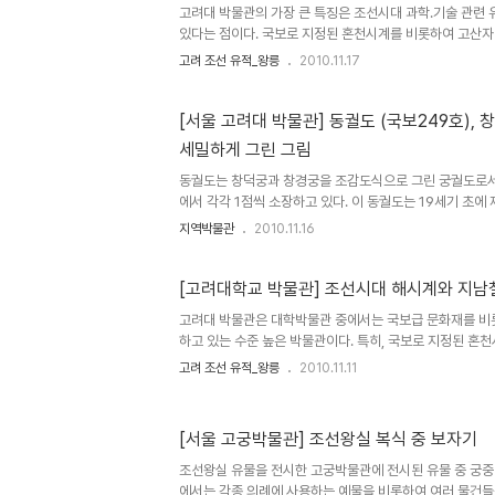
아들 연령군에게 내..
고려대 박물관의 가장 큰 특징은 조선시대 과학.기술 관련
있다는 점이다. 국보로 지정된 혼천시계를 비롯하여 고산자
당시 서울의 지도를 목판본을 만든 수선전도, 궁궐을 묘사
고려 조선 유적_왕릉
2010.11.17
계와 천문도, 지도 등이 전시되어 있다. 그 중 한양의 지도
만든 수선전도 목판 (보물853호)은 당시 서울의 모습을 아
울을 찾았던 외국인 선교사들이 이 지도를 많이 이용했었다
[서울 고려대 박물관] 동궐도 (국보249호),
연세대 박물관에 전시되어 있다고 한다. 그리고 한반도를 
세밀하게 그린 그림
호기상도, 한반도 전체를 그린 대동여지전도와 아국지도를 
들이 체계있..
동궐도는 창덕궁과 창경궁을 조감도식으로 그린 궁궐도로서
에서 각각 1점씩 소장하고 있다. 이 동궐도는 19세기 초에
궐도 모두 같이 그려진 그림이라고 하며 원래는 천.지.인의
지역박물관
2010.11.16
화첩을 모두펼쳐 연결하면 평행사선 구도에 의해 그려진 두
다. 창경궁과 창덕궁은 경복궁의 동쪽에 있으므로 '동궐'이
뿐 아니라 담장, 계단, 연못 우물 등의 시설물과 자연을 실
[고려대학교 박물관] 조선시대 해시계와 지남
그림으로서의 가치도 높지만 창덕궁, 창경궁의 건물배치와 
고려대 박물관은 대학박물관 중에서는 국보급 문화재를 비
으로 궁궐 건축과 문화를 연구하는데 중요한 자료가 되고 있
하고 있는 수준 높은 박물관이다. 특히, 국보로 지정된 혼
건물..
시계에 민간에서 사용했던 각종 해시계와 지도, 천문도 등
고려 조선 유적_왕릉
2010.11.11
박물관에서는 보기 힘든 유물들이다. 조선시대 천문학은 
했던 학문으로 그 유물들은 주로 고궁박물관에 전시되어 있
과학기술 유물들은 이 박물관이 많이 소장하고 있는 편이다.
[서울 고궁박물관] 조선왕실 복식 중 보자기
된 것은 아니지만 관청에서 사용했던 대중적인 시계인 앙부
되었던 일영시계를 전시하고 있으며, 원래는 과학기구이지
조선왕실 유물을 전시한 고궁박물관에 전시된 유물 중 궁중
수쟁이라고도 불리었던 지관..
에서는 각종 의례에 사용하는 예물을 비롯하여 여러 물건들