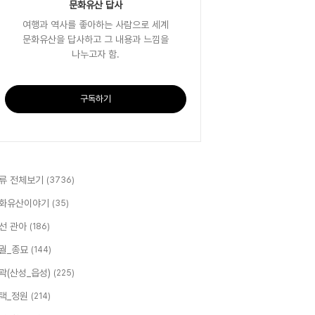
문화유산 답사
여행과 역사를 좋아하는 사람으로 세계
문화유산을 답사하고 그 내용과 느낌을
나누고자 함.
구독하기
류 전체보기
(3736)
화유산이야기
(35)
선 관아
(186)
궐_종묘
(144)
곽(산성_읍성)
(225)
택_정원
(214)