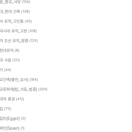
원_향교_사당
(156)
대_현대 건축
(138)
사 유적_고인돌
(40)
국시대 유적_고분
(108)
려 조선 유적_왕릉
(129)
현대유적
(8)
국 사찰
(121)
터
(44)
교건축(불전_요사)
(184)
교문화재(탑_석등_범종)
(259)
국의 풍경
(412)
집
(70)
집트(Egypt)
(0)
페인(Spain)
(1)