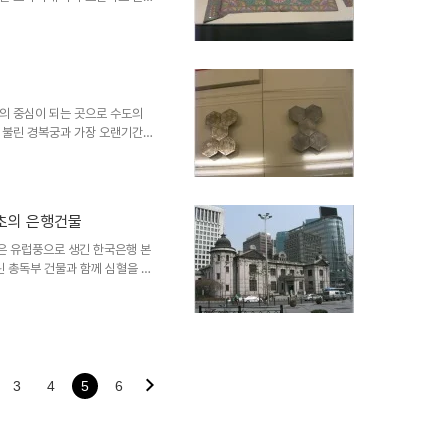
최상급의 직물에 화려한 문양으로
용도는 다양했다고 하며, 대부분
등 세밀한 내용들을 묵서로 적어놓
고 한다. 함보자기. 귀한 물건을
 귀퉁이에 옥색 술로 장식한 금
 겹쳐서 홈질을 촘촘히 한 누비
의 중심이 되는 곳으로 수도의
 불린 경복궁과 가장 오랜기간동
, 남궐이라 할 수 있는 덕수궁이
왕과 왕비가 머물던 내전, 세자
 많은 부속 전각들로 이루어져
 여러 문화재들이 전시되어 있는
초의 은행건물
걸었던 현판, 화재를 예방하고자
궁궐에 대한 이해는 박물관보다는
은 유럽풍으로 생긴 한국은행 본
린 총독부 건물과 함께 심혈을 기
에는 화강석을 다듬어 붙였고, 지
이루는 H자형 평면으로 만들어졌
보여준다. 비슷한 형태의 총독부
축물이다. 해방후 한국은행 본관
하고 있다. 지금은 고층 건물이
서 맞은편 신세계 백화점과 함께
3
4
5
6