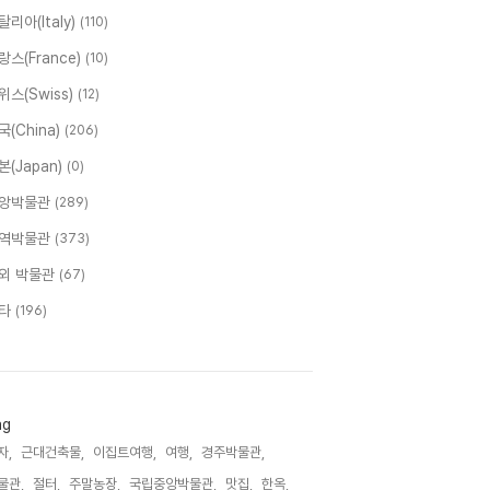
탈리아(Italy)
(110)
랑스(France)
(10)
위스(Swiss)
(12)
국(China)
(206)
본(Japan)
(0)
앙박물관
(289)
역박물관
(373)
외 박물관
(67)
타
(196)
ag
자,
근대건축물,
이집트여행,
여행,
경주박물관,
물관,
절터,
주말농장,
국립중앙박물관,
맛집,
한옥,