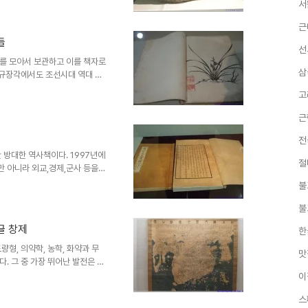
서
류에서 큰 비중을 차지했던 품목
 건축이 가능했던 것으로 보인다.
근
상경 등지의 주거지 유적에서 고
들
아 고구려를 계승했음을 확연히
선
이지만, 발해 관련 유물은 거의
를 모아서 보관하고 이를 책자로
삼
 규장각에서도 조선시대 역대 왕
 있고, 목판 등으로 간행된 경
고
 영조이 글씨가 전시되어 있는데,
 특히, 영조의 글씨는 여러 드
근
보여주는 힘있는 글씨체이다. 또
어 있다. 국왕을 비롯한 집권세
전
와 후대 궁궐 여자들을 위해 작
 방대한 역사책이다. 1997년에
절
 아니라 외교,경제,군사 등을
으로 세계적으로도 유례가 없을
불
리인 사관을 두어 왕이 주관하는
찬은 왕의 사후에 사관이 기록한
불
 작성했기때문에 그 내용의 객관
글 창제
한
왕조에서는 역사기록을 매우 중요
가를 두려워하게 하여, 공명정대
형, 의약학, 농학, 화약과 무
맛
. 그 중 가장 뛰어난 발전은 우
한자를 대신한 표음문자를 사용할
이
의 문자인 거란어, 몽골어, 만주
스
했지만, 한글만이 거의 유일하게