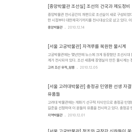
민가생활에 깊게 뿌리내리어 오늘날까지 공식적인 문자로
[중앙박물관 조선실] 조선의 건국과 제도정비
있다. 중앙박물관 조선실에는 조선 전기의 과학업적을 대표
있는데 그런 유물이 희귀하다보니 상당수는 복제품을 전시하
중앙박물관 전시공간의 개편으로 조선실이 새로 구성되었다
지도인 '혼일강..
한 시점부터 대한제국기까지를 전시대상으로 삼고 있다. 이
안 중요한 역사적 사건과 변화를 중심으로 유물을 재배치한
중앙박물관
2010.12.14
로 조선의 건국과 제도정비와 관련된 유물들이다. 조선사회
성리학을 통치이념으로 한 유교사회라 할 수 있을 것이다. 
과 제도적 측면에서 법전격인 경국대전과 악학궤범, 국조오
[서울 고궁박물관] 자격루를 복원한 물시계
조선을 건국한 태조 이성계와 주역들의 유물로 태조의 호적
조선 건국 과정을 이해할 수 있는 유물들도 함께 전시되어 
고궁박물관에는 몇년전에 뉴스에 크게 등장했던 조선시대 
의 호적 (국보13..
계가 전시되어 있다. 조선 세종때 장영실이 만든 물시계는 
로 울리도록 한 물시계로 국가의 표준시로 운영되었던 것이
고려 조선 유적_왕릉
2010.12.05
정밀해서인지 오래 사용되지 못했다고 한다. 현재 전해오는
에 전시된 보루각 자격루는 그 후 중종때 만들어 진 것이라
정하기 위한 물시계는 자금성 북쪽편 고루에서 볼 수 있는데
[서울 고려대박물관] 충정공 민영환 선생 자
장함에는 자격루에 크게 미치지 못한다. 덕수궁에 전시된 
유품들
던 기계장치들은 남아 있지 않고, 기계장치에 물을 공급해 
근거로 해서 2..
고려대 박물관에는 개화기 선구적 지식인으로 충정공 민영
길준을 선정하여 이 분들의 유품을 전시하고 있다. 충정공
을 잘 알려진 선생이 자결한 자리에서 솟아난 혈죽과 '대한
지역박물관
2010.12.01
는 유서가 전시되어 있다. 이외에도 역사책으로만 보았던 
구한말을 어려웠던 국가의 형편을 느낄 수 있는 기회를 주고
품들은 부인 박수영씨가 수습하여 간직해 오다가 후손들이 
[서울 고궁박물관] 정조와 규장각 신하들이 