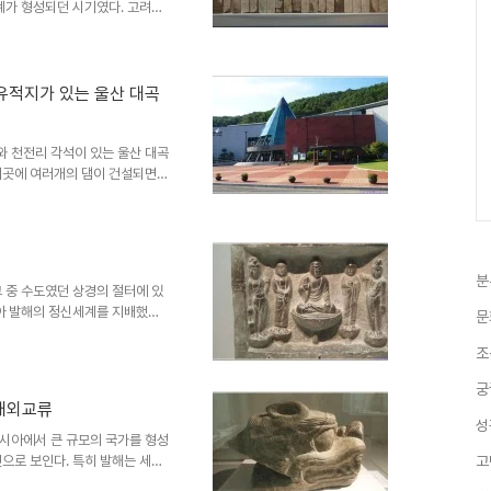
계가 형성되던 시기였다. 고려왕
 따라서 왕이라 칭하기도 하고
가장 큰 특징 중의 하나가 고려
마도 조선초에 역사에 대한 세탁
립 중앙박물관에는 고려 왕에 대
유적지가 있는 울산 대곡
전시하고 있다. 천자로 불린 고
 동북아시아는 고려와 정통 중국
 천전리 각석이 있는 울산 대곡
이곳에 여러개의 댐이 건설되면서
며, 대곡천을 막아서 만든 대곡
대곡은 북으로 경주와 인접하고,
천전천이 모여 태화강 상류의 한
방리.상삼정.하삼정.양서정.구석
라의 수도였던 경주에서 태화강 하
분
 중 수도였던 상경의 절터에 있
었으며, 산세가 아름답고 물이
보아 발해의 정신세계를 지배했던
문
에 퍼져 있었음을 알 수 있다.
조
, 일제 강점기에 발해의 수도였
은 유물을 소장하고 있는 것으로
궁
 크고 작은 유물들을 소장하고
 대외교류
처상으로 일본 도쿄대에서 소장하
성
현하였다. 광배에 연꽃을 통하여
시아에서 큰 규모의 국가를 형성
으로 보인다. 특히 발해는 세계
고
시아가 연해주까지 동진했던 동기