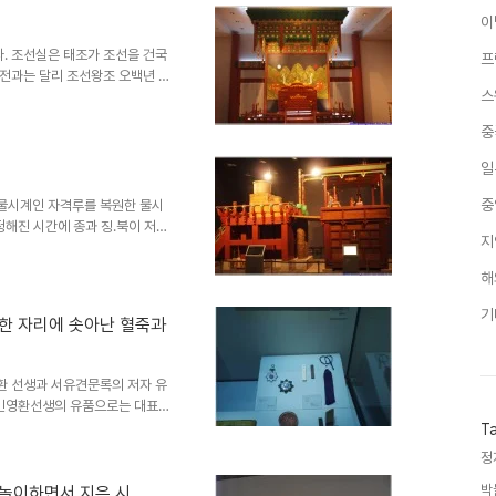
 자랑할만한 발자취를 남겨오고
이
할 만한 여러 유물들을 전시하고
고 있다. 태종때 만들어진 세계
. 조선실은 태조가 조선을 건국
프
전과는 달리 조선왕조 오백년 동
스
 것으로 보이는데 그 중 첫번째
를 특징지을 수 있는 것으로는
중
그 중 통치이념이 들어가 있는 법
례의 등이 전시되어 있다. 또한
일
과 건국 주역들의 공신녹권 등
있다. 조선을 건국한 태조 이성계
중
물시계인 자격루를 복원한 물시
정해진 시간에 종과 징.북이 저절
지
다. 워낙 기계장치가 복잡하고
 국보 229호로 지정된 덕수궁
해
고한다. 중국 북경에서 표준시를
, 후대에 만들어진 것이지만 웅
기
결한 자리에 솟아난 혈죽과
자격루는 자동으로 시간을 알려주
주던 물통만이 남아 있는데, 이를
환 선생과 서유견문록의 저자 유
 민영환선생의 유품으로는 대표적
 이천만동포에게 남기는 글'이라
T
충정공의 여러 유품들을 보면서
정
 있다. 충정공 민영환 선생의 유
1962년 고려대 박물관에 기증
박
꽃놀이하면서 지은 시