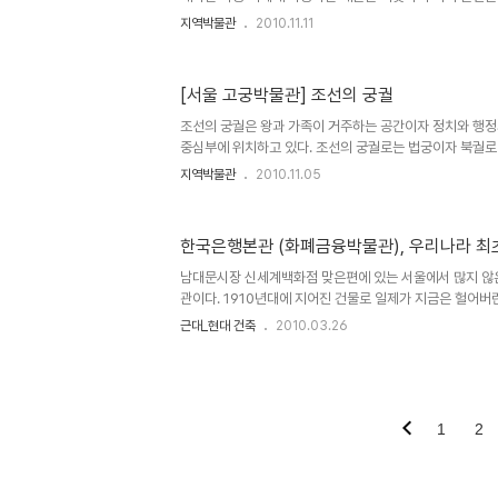
하였다. 궁중에서 사용한 보자기는 일반 보자기와는 달리 
지역박물관
2010.11.11
장식하여 궁궐의 위엄을 드러내고 있다. 보자기의 크기와 
의 도자기에는 그 용도를 비롯하여 크기, 수량, 제작연도 
았는데, 궁녀들이 사용하는 것이라 한글로 많이 적어 놓았다
[서울 고궁박물관] 조선의 궁궐
담았던 함을 쌀 때 사용한 겹보자기로 붉은색 명주비단의 네
전지를 달았다. 누비 겹보자기. 다홍색과 청색 명주 두겹을
조선의 궁궐은 왕과 가족이 거주하는 공간이자 정치와 행정
보자기로 ..
중심부에 위치하고 있다. 조선의 궁궐로는 법궁이자 북궐로
안 국왕이 머물렀던 동궐인 창덕궁과 창경궁, 서궐인 경희궁
지역박물관
2010.11.05
있다. 궁궐은 크게 정치와 행정의 중심지인 정전과 편전, 국
가 머물던 동궁으로 구성되어 있으며, 궐내각사를 비롯하여
있다. 경복궁 고궁박물관에는 많지는 않지만 궁궐과 관련된
한국은행본관 (화폐금융박물관), 우리나라 최
데 주로 건물의 공사내력을 적은 상량문과 각종 건물에 내
하는 부적의 의미를 갖는 여러 유물들이 전시되어 있다. 
남대문시장 신세계백화점 맞은편에 있는 서울에서 많지 않
실제 궁궐의 ..
관이다. 1910년대에 지어진 건물로 일제가 지금은 헐어버
울여 지은 건물이다. 우리나라 최초(?)의 은행 건물로 외벽
근대_현대 건축
2010.03.26
붕에는 철골조의 동판을 씌웠다. 이 건물은 좌우 대칭을 
다. 양쪽 모서리에는 원형의 돔을 얹어 르네상스식 외관을 
건물, 그리고 서울 시청과 함께 일제강점기를 대표하는 건
으로 계속 사용되어 왔으며, 지금 화폐금융박물관으로 사용
많은 서울이지만, 오랜 기간동안 서울을 대표하는 건축물로
1
2
도심의 상징..