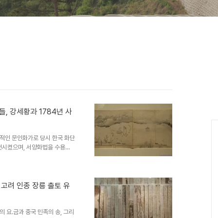
, 강세황과 1784년 사
표적인 문인화가로 당시 한국 화단
전시켰으며, 서양화법을 수용하
뛰어났으며 당대의 화가인 김홍도
만 전념하였으며 60대에 과거에
람을 떠날 정도로 새로운 것을 추
표하는 문인화가라 할 수 있다.
 고려 인종 장릉 출토 유
사행길을 떠났다. 젊어서는 벼슬에
직에 들어가 그가 꿈꾸었던 중국
 요.금과 중국 민족의 송, 그리