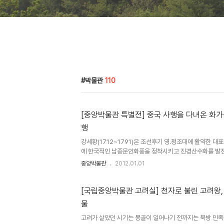
박물관
110
[중앙박물관 특별전] 중국 사행을 다녀온 화가들
행
강세황(1712~1791)은 조선후기 영.정조대에 활약한 대
에 한국적인 남종문인화풍을 정착시키고 진경산수화를 발
는데도 기여한 인물이다. 재능이 뛰어나 시문과 글씨에도 
중앙박물관
2012.01.01
가 그의 제자라고 한다. 벼슬에 뜻이 없어 주로 작품활동에
합격하였다고 한다. 72세에 북경사행, 76세에 금강산 유
구하는 진취적인 인물이었던 것으로 보이며, 조선시대를 대
[국립중앙박물관 고려실] 천자로 불린 고려왕,
강세황은 72세인 1784년에 늙은 몸을 이끌고 먼 북경 
물
뜻을 두지 않고 작품활동에 전념했던 강세황이 60대에 관
을 70대에..
고려가 살았던 시기는 몽골이 일어나기 전까지는 북방 민족의