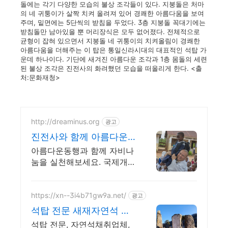
돌에는 각기 다양한 모습의 불상 조각들이 있다. 지붕돌은 처마
의 네 귀퉁이가 살짝 치켜 올려져 있어 경쾌한 아름다움을 보여
주며, 밑면에는 5단씩의 받침을 두었다. 3층 지붕돌 꼭대기에는
받침돌만 남아있을 뿐 머리장식은 모두 없어졌다. 전체적으로
균형이 잡혀 있으면서 지붕돌 네 귀퉁이의 치켜올림이 경쾌한
아름다움을 더해주는 이 탑은 통일신라시대의 대표적인 석탑 가
운데 하나이다. 기단에 새겨진 아름다운 조각과 1층 몸돌의 세련
된 불상 조각은 진전사의 화려했던 모습을 떠올리게 한다. <출
처:문화재청>
http://dreaminus.org
광고
진전사와 함께 아름다운
동행 대한불교조계종 설
아름다운동행과 함께 자비나
립 공익법인
눔을 실천해보세요. 국제개
발,긴급구호,사회복지,NGO
https://xn--3i4b71gw9a.net/
광고
석탑 전문 새재자연석 합
리적인 가격으로 전국 납
석탑 전문, 자연석채취업체,