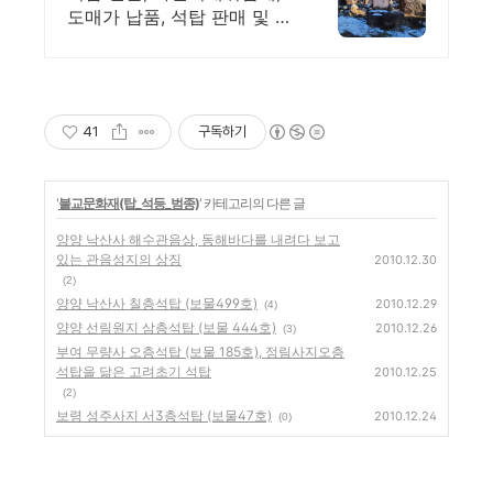
품
도매가 납품, 석탑 판매 및 시
공 전문업체
41
구독하기
'
불교문화재(탑_석등_범종)
' 카테고리의 다른 글
양양 낙산사 해수관음상, 동해바다를 내려다 보고
있는 관음성지의 상징
2010.12.30
(2)
양양 낙산사 칠층석탑 (보물499호)
2010.12.29
(4)
양양 선림원지 삼층석탑 (보물 444호)
2010.12.26
(3)
부여 무량사 오층석탑 (보물 185호), 정림사지오층
석탑을 닮은 고려초기 석탑
2010.12.25
(2)
보령 성주사지 서3층석탑 (보물47호)
2010.12.24
(0)