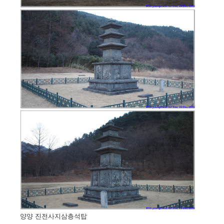
양양 진전사지삼층석탑