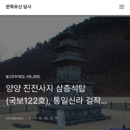
문화유산 답사
불교문화재(탑_석등_범종)
양양 진전사지 삼층석탑
(국보122호), 통일신라 걸작
조각상이 새겨진 석탑
younghwan
2010. 12. 28. 15:13