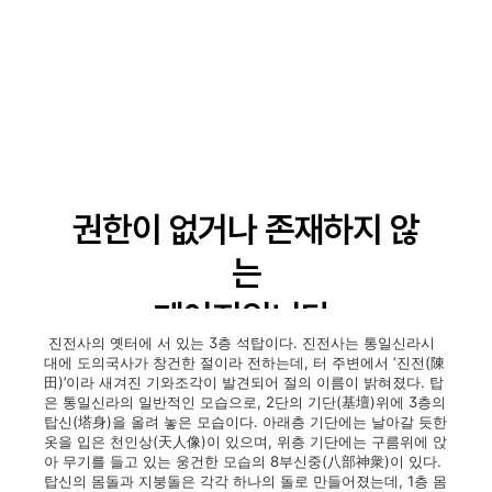
진전사의 옛터에 서 있는 3층 석탑이다. 진전사는 통일신라시
대에 도의국사가 창건한 절이라 전하는데, 터 주변에서 ‘진전(陳
田)’이라 새겨진 기와조각이 발견되어 절의 이름이 밝혀졌다. 탑
은 통일신라의 일반적인 모습으로, 2단의 기단(基壇)위에 3층의
탑신(塔身)을 올려 놓은 모습이다. 아래층 기단에는 날아갈 듯한
옷을 입은 천인상(天人像)이 있으며, 위층 기단에는 구름위에 앉
아 무기를 들고 있는 웅건한 모습의 8부신중(八部神衆)이 있다.
탑신의 몸돌과 지붕돌은 각각 하나의 돌로 만들어졌는데, 1층 몸