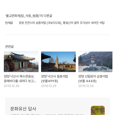
'불교문화재(탑_석등_범종)'의 다른글
현재글
양양 진전사지 삼층석탑 (국보122호), 통일신라 걸작 조각상이 새겨진 석탑
관련글
양양 낙산사 해수관음상,
양양 낙산사 칠층석탑
양양 선림원지 삼층석탑
동해바다를 내려다 보고
(보물499호)
(보물 444호)
있는 관음성지의 상징
2010.12.30
2010.12.29
2010.12.26
문화유산 답사