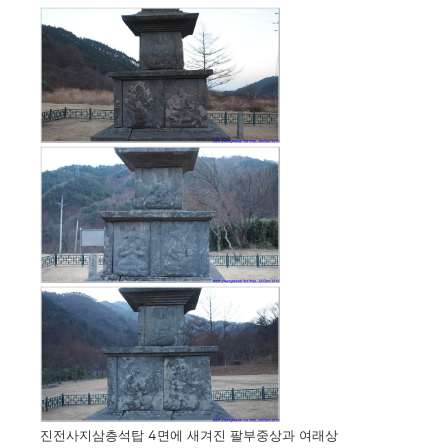
진전사지삼층석탑 4면에 새겨진 팔부중상과 여래상