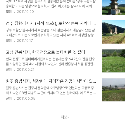
실과 밀접했던 황복사 옛 절터
국보 37호로 지정된 '황복사지 삼층석탑'은 예전에는 '경주 구황리삼
한 점 등으로 볼 때 김인문이 당시 신라 사람들에게 상당히 존경받았던
층석탑'이라는 명칭으로 불리웠다. 원래 이곳에는 삼국시대에 세워진
인물었던 것 같다. 경주 인용사지는 2002년 발굴 조사를 시작한 이래
황복사라는 절이 있었던 곳이나 삼층석탑을 제외하고는 옛절터의 흔
절터
2011.10.20
로 현재까지도 발굴작업이 진행되고 있는데, 절터에 남아 있는 석물 등
적이 거의 남아 있지 않아서 지명을 따서 불렀던 것 같다. 황복사는
으로 볼 때 통일신라시대의 전형적인 사찰 가람배치 양식인 2개의 탑
652년 의상대사가 출가한 사찰로 잘 알려져 있으며, 절의 내력을 보
을 중심으로 금당, 강당, 회랑 등으로 ..
경주 장항리사지 (사적 45호), 토함산 동쪽 자락에 자
면 신라황실과 관련이 많은 사찰이었던 것 같다. 황복사는 불교가 처음
리잡은 옛 절터
경주 토함산 불국사에서 석굴암을 지나 감은사지와 대왕암이 있는 감
도입되던 시기에 신라인들이 신성시 여기던 숲에 세워진 흥륜사, 황룡
포해안으로 가는 도로변에 위치하고 있는 사적 45호로 지정된 장항리
사, 분황사 등과 함께 낭산 북동쪽 끝 자락에 세워졌던 사찰로 보인다.
절터이다. 사찰의 내력에 대해서는 크게 알려지 것이 없어서 양북면 장
절터
2011.10.17
낭산에는 북쪽편에는 황복사, 미탄사, 남쪽편에는 사천왕사, 망덕사가
항리라는 지명을 따서 장항리사지라고 부른다. 석굴암이 있는 토함산
있었고 중앙에는 문무왕의 화장터로 추정되는 능지탑과 남쪽편 정상
동쪽편 기슭에서 있으며, 토함산에서 발원하여 감은사지 앞을 지나서
부에 선덕여왕릉이 자리잡고 있다. 황복사 ..
고성 건봉사지, 한국전쟁으로 불타버린 옛 절터
동해로 흐르는 대종천 상류 계곡 기슭에 자리잡고 있는데, 사찰의 규모
한국 전쟁으로 불타버리기전까지는 건봉사는 총 642칸의 건물 칸수
는 그리 크지 않았던 것으로 보인다. 사찰은 계곡 사이의 좁은 공간에
를 자랑하던 전국 4대 사찰의 하나였다. 신라 법흥왕때 처음 창건한
두개의 탑을 세우고 그 뒤쪽 중앙에 금당을 배치한 쌍탑 1금당의 가람
사찰로 알려진 이 사찰은 조선 개국에 기여한 무학대사의 스승이 나옹
절터
2011.06.21
배치를 하고 있으며, 감은사지와 비슷한 공간배치를 하고 있다. 석조불
화상이 크게 중수한 사찰이다. 세조가 건봉사를 원찰로 지정하고 전답
대좌가 있는 금당터는 확인되고 있으나, 강당과 회랑은 확인되지 않고
을 하사하여 조선시대에는 양주 회암사와 함께 왕실과 관련이 깊었던
있다. 현재 절터에는 국보 236호로 ..
원주 흥법사지, 섬강변에 자리잡은 진공대사탑이 있었
사찰로 임진왜란때에는 사명대사 의병을 이곳에서 기병하였고, 일본
던 절터
원주 흥법사지는 원주시 문막읍에 여주방향으로 연결되는 교통로 중
으로부터 돌려받은 부처님 진신치아사리를 봉안하고 있는 전통이 깊
의 하나인 88번 지방도 부근에 위치하고 있는 절터이다. 이 도로는 여
은 사찰이다. 설악산 신흥사, 백담사 등을 말사로 거느리고 있었다. 건
주 고달사지로 연결되는데, 고려초 번성했던 남한강 주변 교통로에 있
절터
2011.06.05
봉사는 북쪽편에 대웅전 영역, 남쪽편에 극락전 영역, 뒷편에 낙서암과
었던 큰 사찰 중 하나였던 것으로 보인다. 횡성에서 발원해 원주를 지
사리탑을 두고 있는 가람배치로 한때는 3,183칸의 규모를 자랑하기
나 남한강으로 흘러드는 섬강이 내려다 보이는 경치가 빼어난 곳에 자
도 했으나, 여러차례의 화재로 소실과 중건을 거듭하..
리잡고 있다. 기록상 고려시대 이전에 창건된 것으로 보이는 이 사찰은
더보기
고려초 태조 왕건의 신뢰를 받았던 진감선사가 마지막으로 머물던 사
찰로 조선중기까지 사찰을 유지하다가 임진왜란 때 불타버린 것으로
추정하고 있다. 경관이 빼어난 곳이라 조선후기에는 도천서원이 이 자