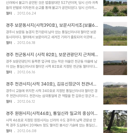
굴무늬수막새가 출토된 영묘사 절터도 있었다고 알려
신라에서 불교가 공인된 것은 법흥왕대인 527년이며, 당시 신라 귀족
을 잠재웠기때문이라고 한다. 당시 이차돈은 신라인들이 신성시여기
진 신라 칠처가람
들의 반발로 이차돈의 순교를 통해 불교가 공인되었다. 당시 신라귀족
는 숲에 절을 지어서 귀족들이 반발했는데, 이후에 이들 천경림에 지은
들이 반발한 것은 이차돈이 당시 신라인들이 신성시 여기던 숲인 천경
절터
2012.06.24
숲을 칠처가람이라고 하며, 그 중 서쪽을 중요시해서 그런지 신라 최초
림에 절을 지은 것이 중요한 이유 중 하나라고 한다. 당시에 귀족들의
의 사찰인 흥륜사를 비롯하여 영흥사, 담엄사, 영묘사 등이 경주도심의
반발을 잠재우고 불교를 국가적인 종교로 받아들이기 위해 신라인들
서쪽 형산강변에 자리잡고 있으며, 황룡사와..
경주 보문동사지(사적390호), 보문사지석조(보물64
이 신성시 여기던 숲에 세웠던 사찰을 신라 칠처가람이라고 하는데 경
호)와 당간지주, 금당터가 남아 있는 통일신라시대 절
경주시 보문동 농경지 한가운데 남아 있는 통일신라시대 절터인 보문
주 도심 동쪽편의 분황사와 황룡사, 서쪽편 형산강변에 위치한 담엄사,
터
동사지이다. 절터에서 보문이라고 새겨진 기와가 출토되어 이곳에 보
영묘사, 영흥사, 흥륜사가 있고, 낭산자락에는 사천왕사가 있다. 당시
문사라는 절이 있었음이 확인되었다. 문헌상 남아 있는 기록이 없어 처
절터
2012.06.18
사람들에게 신앙적으로 중요한 곳이었던 천경림에 절을 세움으로서
음 건립된 연대는 확인할 수 없지만 현재 남아 있는 금당터, 동.서 목탑
신라는 빠른 시일내에 불교국가로 변신할 수 있었다. 그 중 경주시 사
지 등의 건물 배치와 주춧돌, 축대 등 석제 유물 등으로 볼 때 삼국시대
정동 신라 시조인 박혁거세 무덤이 있는 경주..
경주 천군동사지 (사적 82호), 보문관광단지 근처에
에 조성된 사찰임을 알 수 있다. 절터에는 보물 64호로 지정된 물을
남아 있는 절터
경주 보문관광단지 동쪽편 입구에 있는 작은 마을인 천군동 마을에 남
담는 그릇인 석조를 비롯하여 출입문 방향으로 추정되는 서쪽편에는
아 있는 통일신라시대 절터인 사적 82호로 지정된 천군동 절터이다.
보물 123호로 지정된 보문리 당간지주가 남아 있다. 보문동사지가 있
현재는 보물 186호로 지정된 전형적인 통일신라 삼층석탑인 천군동
절터
2012.06.16
는 경주 보문동은 경주도심에서 남동쪽으로 명활산성과 경주 낭산 사
동.서삼층석탑과 주춧돌 등이 절터에 남아 있다. 문헌이나 자료에 이절
이의 들판에 위치하고 있다. 이곳은 신라를 건국한 연맹체였던 신라 6
에 대한 기록이 남아 있지 않아 지명을 따서 천군동사지라고 부른다.
촌 중 명활산 아래에 위치하고 있었다고..
경주 천관사지(사적 340호), 김유신장군이 천관녀를
이 사찰의 가람배치는 2개의 탑을 중심으로 중문, 금당, 강당으로 구성
위해 세웠다는 천관사 절터
경주시 교동에 위치한 사적 340호로 지정된 통일신라시대 절터인 경
된 전형적인 통일신라시대 쌍탑1금당식 가람배치를 하고 있다. 일제강
주 천관사지이다. 천관사는 삼국통일에 큰 역할을 한 김유신 장군과 기
점기인 1938년에 일본인들에 의해 발굴조사가 있었는데 금당.강당.
생 천관의 전설이 얽혀 있는 곳으로 농경지 가운데 석탑의 기단석 등이
절터
2012.06.12
중문의 건물터가 확인되었고 출토 유물은 건축부재 외에는 많지 않은
논 가운데 남아 있던 곳이라고 한다. 오랜기간동안 농경지로 사용된 곳
것으로 보인다. 천군동사지가 있는 천군동 마을은 지금도 경주와 동해
이라 건물터 등을 확인할 수 없어 전체적인 사찰의 규모나 가람의 배치
안 감포, 포항 등을 연결해 주는 4번국도..
경주 원원사지(사적46호), 통일신라 밀교의 중심이
는 알 수 없다고 한다. 천관사가 위치하고 있는 곳은 도당산 서쪽기슭
되었던 사찰터
사적 46호로 지정된 원원사지는 신라의 수도 경주의 남쪽 관문성 안
이라고 하며 김유신이 사랑하던 기생 천관의 집이 있던 곳에 삼국통일
쪽 경주 도심에서 20여km 정도 떨어진 봉서산 기슭에 있는 통일신라
이후에 천관사라는 절을 세웠다고 한다. 절터는 경주 오릉 동쪽편 들판
시대 절터이다. 지금은 보물로 지정된 2개의 3층석탑과 부도만 남아
절터
2012.06.08
한 가운데 있으며 북쪽으로 경주의 궁성이었던 월성 남쪽을 흐르던 남