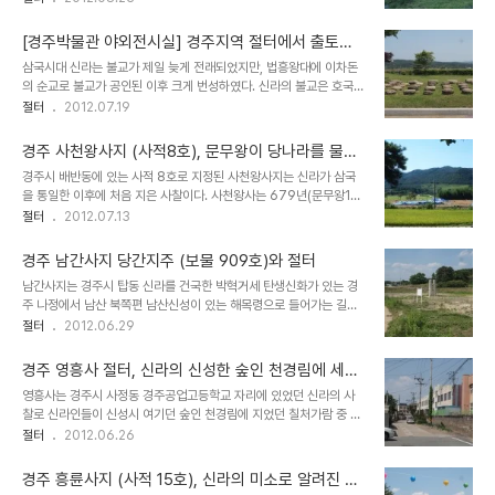
기 선종을 크게 전파한 구산선문 사찰 중 하나이다. 범일국사는 당나라
영으로 승대장은 전국 승병을 지휘하는 팔도도총섭을 겸임하였다고
에서 유학하고 돌아온 후 굴산사에서 40년동안 지내면서 불법을 공부
한다. 불교가 우리나라에 전래된 이래로 호국불교로서 ..
[경주박물관 야외전시실] 경주지역 절터에서 출토된
하고 전파하였다. 구산선문은 기존 교종의 교리 중심에서 부처의 가르
석조 유물 (고선사지, 영흥사지, 임천사지)
삼국시대 신라는 불교가 제일 늦게 전래되었지만, 법흥왕대에 이차돈
침이 주는 본래 의미를 전한다는 선종의 성격을 갖고 있다. 통일신라말
의 순교로 불교가 공인된 이후 크게 번성하였다. 신라의 불교은 호국불
기 왕실의 권위가 떨어지면서, 지방호족의 지원을 받아 크게 유행하였
교의 성격이 강하여 불교를 통해 국민을 단합시키는 역할이 컸다다. 호
절터
2012.07.19
다고 할 수 있다. 의상대사의 화엄십찰과 함께 통일신라 말기를 대표하
국불교를 나타내는 대표적인 사례로 황룡사 9층목탑의 건립, 사천왕
는 불교의 경향이라고 할 수 있다. 굴산사는 후삼국시대 세력균형에 크
사의 건립 등을 들 수 있다. 신라가 삼국을 통일한 이후 삼국의 불교문
게 영향을 미쳤으며, 고려의 후삼국 통일에 ..
경주 사천왕사지 (사적8호), 문무왕이 당나라를 물리
화가 융합되어 화려한 불교 문화를 꽃피웠다. 신라 천년이 수도였던 경
치고자 낭산에 세웠던 사천왕사 절터
경주시 배반동에 있는 사적 8호로 지정된 사천왕사지는 신라가 삼국
주에는 지금도 불국사를 비롯하여 여러 사찰들이 남아 있지만, 전성기
을 통일한 이후에 처음 지은 사찰이다. 사천왕사는 679년(문무왕19)
에는 상당히 많은 사찰들이 국가를 비롯하여 귀족집단들이 주도하여
에 문무왕이 당나라의 침략을 막기 위해 세웠다는 전설을 가지고 있다.
절터
2012.07.13
세워졌다. 삼국시대에 세워진 칠처가람이라 불리는 흥륜사, 담엄사, 영
사천왕사가 위치한 곳은 신라인이 신성시여기던 경주 낭산 남쪽 끝 자
흥사, 분황사, 사천왕사, 황룡사, 영묘사 들이 있었으며, 삼국을 통일한
락으로 경주에서 울산을 통해 일본과 연결되는 교통로에 위치하고 있
이후 화려한 불교예술을 보여주는 불국사..
경주 남간사지 당간지주 (보물 909호)와 절터
다. 삼국유사에 따르면 선덕여왕이 죽으면 도리천에 묻어줄 것을 유언
남간사지는 경주시 탑동 신라를 건국한 박혁거세 탄생신화가 있는 경
했다고 하며, 사천왕은 불교에서 수미산입구를 지키던 천왕들로 선덕
주 나정에서 남산 북쪽편 남산신성이 있는 해목령으로 들어가는 길에
여왕릉이 있는 낭산이 수미산임을 상징하는 의미를 갖고 있고, 그 예언
위치한 남간부락에 있었던 통일신라시대 절터이다. 이 절의 창건 연대
절터
2012.06.29
이 실현시켜준 사찰이라고도 할 수 있다. 또한 사천왕사는 경덕왕 때
나 내력에 대해서는 알려진 바가 없으며 신라 애장왕때 관련 기록이 남
향가인‘도솔가’, ‘제망매가’를 지은 고승 월명이 머물렀던 곳으로도 유
아 있는 것으로 볼 때 그 이전에 세워진 것으로 보인다. 절터가 있었던
명하다. 현재 사천왕사 절은 없어지고 남북..
경주 영흥사 절터, 신라의 신성한 숲인 천경림에 세웠
자리에는 남간 마을이 들어서 있어서 그 흔적을 찾기는 쉽지 않고 당시
던 사찰인 칠처가람 중 하나
영흥사는 경주시 사정동 경주공업고등학교 자리에 있었던 신라의 사
절에서 사용한 초석이나 축대 등을 민가건물에서 사용하고 있으며, 석
찰로 신라인들이 신성시 여기던 숲인 천경림에 지었던 칠처가람 중 하
조가 남아 있다. 절터에서 500여m 떨어진 곳에 사찰입구임을 알려
나이다. 이 절은 최초의 비구니 사찰로 알려져 있으며 삼국유사 기록에
절터
2012.06.26
주는 보물 909호 지정된 당간지주가 남아 있다. 같은 형태와 크기로
법흥왕비가 머리를 깎고 중이되어 영흥사에 살다가 죽었다는 기록이
마주 서 있는 당간지주에는 아래 위에 둥근 구멍을 뚫었고 안쪽에 +자
있는 것으로 볼 때 법흥왕대에 있었던 사찰로 보인다. 신라에서 불교가
모양의 홈을 판 것이 특징이다. 이..
경주 흥륜사지 (사적 15호), 신라의 미소로 알려진 얼
공인된 것은 법흥왕 14년(527)으로 이차돈의 순교로 귀족들의 반발