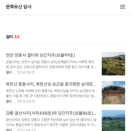
문화유산 답사
절터
44
천안 천흥사 절터와 당간지주(보물99호)
천흥사지는 천안시 성거읍 천흥리 성거산(해발579m) 서북쪽 계곡
에 남아 있는 고려시대 절터이다. 천흥계곡에 둑을 쌓고 저수지를 조성
하면서 절터의 흔적은 거의 남아 있지 않다. 천흥리 마을 입구에 남아
절터
2014.08.12
있는 천흥사지 당간지주(보물99호)와 저수지 둑 아래에 위치한 오층
석탑(보물354호)이 이곳에 절터였음을 말해주고 있다. 천흥사 창건
북한산 중흥사지, 북한산성 승군을 총지휘한 승대장이
과 내력에 대한 기록은 남아 있지 않지만, 중앙박물관에서 소장.전시중
머물던 사찰 절터
북한산 노적봉 아래에 있던 중흥사는 북한산성을 지키던 승군들이 머
인 천흥사지 동종(국보280호)에 고려 현종 원년(1010)에 주조한 천
물던 사찰 중 가장 큰 사찰이었다. 중흥사가 언제 창건되었는지는 알려
흥사 종이라는 글이 남아 있다. 기록에는 없지만 당간지주나 오층석탑
지지 않았지만 고려말 공민왕의 왕사였던 원증국사가 머물때 중수하
절터
2013.05.13
의 형태 등으로 볼 때 고려가 건국되었던 시기에 중요한 역할을 했던
면서 사찰로서의 모습을 갖추었다고 한다. 원래는 그리 크지 않았던 사
지역에 세웠던 사찰이었던 것으로 보인다. 사찰규모에 대해서는 알 수
찰이 임진왜란과 병자호란 이후 도성의 방어를 위해 숙종이 북한산성
없지만 사찰입구에 세웠던 당간지주와 ..
강릉 굴산사지(사적448호)와 당간지주(보물86호),
을 쌓으면서 산성을 지키고 수리하는 역할을 맡았던 승군들이 머물 수
통일신라 선종사찰인 구산선문 중 하나였던 사굴산 굴
굴산사지는 강원도 강릉시 구정면 학산리에 남아 있는 옛 절터이다. 굴
있도록 크게 중수하였다고 한다. 사찰이 1915년 대홍수로 무너지기전
산사 절터
산사는 통일신라후기 범일국사가 창건한 사찰로 고려시대에는 이 지
까지 136칸에 이르는 큰 사찰이었다고 한다. 중흥사에는 북한산성을
역 호족들의 지원을 받아 크게 번창한 것으로 보인다. 통일신라시대 후
절터
2012.08.23
지키던 승군들이 머물던 11개의 사찰을 지휘하던 승대장이 머물던 승