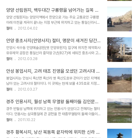
있고, 후대에 새로 지어진 사찰인 원원사가 절터 앞쪽에 자리잡고 있
천이 흘러가고 있다. 김유신의 집터로 알려진 재매정에서 남쪽으로
다. 절터에는 금당이 있었던 자리와 건물 기둥을 세웠던 주춧돌만 몇개
500여m 떨어져 있는 곳에 있다. ..
양양 선림원지, 백두대간 구룡령을 넘어가는 길목 미
남아 있다. 사찰의 형태는 산중턱에 터를 조성하고 탑과 건물을 세운
천골에 위치한 통일신라시대 엣 절터
양양 선림원지는 양양지역에서 한양으로 가는 주요 교통로인 구룡령
형태로 선종 계열의 사찰인 설악산 자락에 자리잡은 양양 진전사지, 선
아래 미천골 계곡이 끝나는 지점 부근에 위치하고 있는 통일신라시대
림원지와 비슷한 분위기를 주고 있는 절터이다. 탑의 형태 또한 기단부
절터이다. 이 곳 지명이 '쌀을 씻은 물이 흐르는 계곡'이라는 뜻이 미천
절터
2012.04.02
에 8부중상이나 12지신상을 부조로 새겨 놓고 있는데, 이런 탑의 형태
골이라는데서도 알 수 있듯이 선림원은 그 규모가 상당히 컸던 사찰이
는 9세기경에 유행했다고 한다. 원원사지는 전통적인 쌍탑의 형식을
었고, 이 곳 선림원 부근에서 하루를 묵고 구룡령을 넘어갔던 사람들이
유지하면서, 부조상으로 장식하는 전..
안양 중초사지(안양사지) 절터, 명문이 새겨진 당간지
많았다는 것을 알 수 있다. 선림원은 그 이름에서 느끼기에는 고려시대
주(보물4호)가 남아 있는 안양의 큰 절이 있었던 자리
안양시 석수동 안양예술공원(옛 안양유원지) 입구에 위치한 제약회사
교통로에 있었던 여관 기능을 했던 사찰로 이해하기 쉬우나, 원래는 통
유유제약 공장은 통일신라 흥덕왕 2년(827)에 세워진 중초사와 고려
일신라시대 홍각선사가 세웠던 승려들이 수도하던 선종계열의 사찰이
태조 왕건이 900년에 세웠던 큰 사찰인 안양사가 있었던 큰 절터이
절터
2012.03.28
었다고 한다. 부근에 위치한 양양 진전사와 함께 설악산의 맑은 산수와
다. 지금은 공장 한쪽편으로 모아놓은 보물4호로 지정된 중초사지 당
드넓은 동해바다를 가까이 하면서 수도를 하기에 좋은 환경을 가지고
간지주와 고려시대에 세운 삼층석탑, 공원주차장 뒷편에 남아 있는 마
있었기때문에 일찌기 선종계열의 사찰이 이..
안성 봉업사지, 고려 태조 진영을 모셨던 고려시대 절
애석종만이 이곳이 옛절터임을 말해주고 있다. 또한 이 곳에 소재한 유
터
봉업사지는 안성시 죽산면 죽산리 옛 죽산도호부 관아가 있던 지역에
유제약 공장건물은 건축가 김중업의 설계로 1959년에 지어진 것으로
남아 있는 고려시대 절터이다. 이 곳에는 현재 보물 435호로 지정된
근대건축물로서의 가치가 높은 건물이라고 한다. 실제로 이 공장건물
죽산리 오층석탑과 당간지주가 남아 있어 옛 절터였음을 알 수 있고,
절터
2012.03.27
을 안양시에서는 김중업박물관으로 활용할려고 했으나, 발굴조사 결
대부분은 농경지로 사용하고 있다. 문헌에 따르면 에 '고려 태조의 진
과 옛 안양사 건물을 이루고 있었던 기와편을 비롯하여 많은 유물이 발
영을 모셨던 비봉산 아래 봉업사'라는 기록과 에 '공민왕이 죽주에 이
굴되어 김중업이 설계한 일부건물만 남겨두고 발굴..
경주 인용사지, 월성 남쪽 무열왕 둘째아들 김인문을
르러 봉업사에서 태조의 진영을 알현했다'라는 기록이 남아 있다. 이곳
위해 세운 인용사 절터
경주 반월성 남쪽에 위치하고 있는 인용사가 있었다고 전해지는 절터
에서는 1966년에 '봉업사'라는 사찰이 이름이 적힌 향완과 반자가 발
이다. 인용사는 삼국통일에 큰 공헌을 한 태종무열왕의 둘째 아들이자
굴되어 기록에 남아 있던 봉업사가 이 곳이라는 것이 확인되었다고 한
문무왕의 동생인 김인문을 위해 세운 사찰이다. 삼국통일 이후 신라와
절터
2011.10.22
다. 봉업사가 위치한 죽산면 일대는 중부내륙지방인 충주와 청주에서
당나라 사이에는 긴장관계가 형성되었는데 김인문은 당시 볼모형태로
서울로 연결되는 주요한 교통로이며, 봉업사 뒷편에는 이 교통로를 지
당나라 감옥에 갇혀 있었다고 하며 당시 신라사람들이 그의 안녕을 기
키는 방어시설인 죽주산성이 있다. 조..
경주 황복사지, 낭산 북동쪽 끝자락에 위치한 신라 왕
원하기 위해 인용사를 세웠다고 한다. 절터의 규모나 궁성 아래에 위치