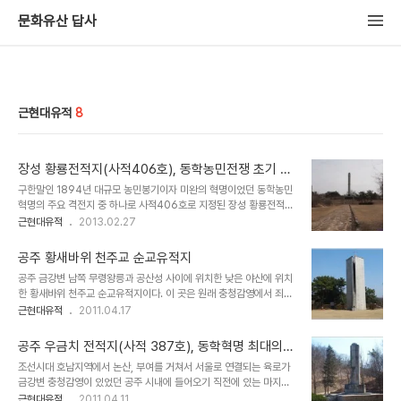
문화유산 답사
근현대유적
8
장성 황룡전적지(사적406호), 동학농민전쟁 초기 관
군을 상대로 큰 승리를 거둔 주요 격전지
구한말인 1894년 대규모 농민봉기이자 미완의 혁명이었던 동학농민
혁명의 주요 격전지 중 하나로 사적406호로 지정된 장성 황룡전적지
이다. 이곳은 장성군 소재지에서 동남쪽으로 약 2km, 필암서원에서
근현대유적
2013.02.27
1km 정도 떨어진 곳에 위치하고 있다. 장성군 중심지에서 멀지 않는
곳에 위치하고 있는 황룡전적지는 중요한 역사적 사건이나 전투가 있
공주 황새바위 천주교 순교유적지
었던 장소처럼 황룡전투를 기념하기 위한 기념조형물 외에는 특별히
공주 금강변 남쪽 무령왕릉과 공산성 사이에 위치한 낮은 야산에 위치
볼 수 있는 유적은 없지만 동학혁명이라는 구한말 중요한 역사적 사건
한 황새바위 천주교 순교유적지이다. 이 곳은 원래 충청감영에서 죄인
을 다시 한번 되새겨 볼 수 있는 장소라고 할 수 있다. 1994년에 세워
을 처형하던 장소로 서울의 서소문 순교지와 비슷한 성격을 가지고 있
근현대유적
2011.04.17
진 기념탑은 동학혁명을 상징하는 높이 30m의 죽창모양을 하고 있
는 곳이다. 조선시대에는 죄인을 재판하고 사형에 처할 수 있는 권한은
으며, 그 앞에는 당시 혁명군이 사용하였던 총알을 막기 위해 대나무를
대부분 관찰사가 가지고 있었던 것으로 보이며, 충청감사 관할내 죄인
엮어서 만든 장태를 굴리는 모습을 형상을 ..
공주 우금치 전적지(사적 387호), 동학혁명 최대의
들에 대한 처형은 대부분 이곳에서 이루어진 것으로 보인다. 특히, 구
격전지
조선시대 호남지역에서 논산, 부여를 거쳐서 서울로 연결되는 육로가
한말 천주교가 충청 서해안을 중심으로 포교가 많이 일어났던 것으로
금강변 충청감영이 있었던 공주 시내에 들어오기 직전에 있는 마지막
보이며, 프랑스인에 의한 남연군묘 도굴사건도 충청감사 관할지역인
고개가 우금치로 동학농민전쟁 당시 최대의 격전지이다. 동학혁명당
근현대유적
2011.04.11
내포에서 일어났기때문에 충청감사가 더욱 강경한 조치를 취했던 것