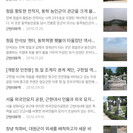
시 정부와 체결된 전주확약이 지켜지지 않자, 동학 농민군은 2차봉기
으로 보인다. 이 곳에 처형된 대표적인 인물도 남연군묘가 있는 내포지
를 일으키고 전봉군이 이끄는 4천명의 농민군은 논산에서 손병휘가
역 천주교를 이끌던 이존창이며, 기록에 의하면 2..
정읍 황토현 전적지, 동학 농민군이 관군을 크게 물리
이끄는 북접군과 합류하여 2만여명의 군세로 충청감영이 있는 공주로
친 곳 (사적 295호)
전북 정읍의 황토현 전적지는 사적 295호로 지정된 역사적인 장소이
진격했다. 호남지역에서 공주로 들어오는 관문이라고 할 수 있는 이 곳
다. 이 곳은 동학농민운동 당시 전봉준 장군이 이끄는 동학농민군이 관
우금치에서 관군과 일본군의 연합군과 대대적인 전투를 벌렸으나 관
군을 크게 물리친 곳이다. 이 곳 황토현 지역은 넓은 호남평야에서 높
근현대유적
2010.11.20
군의 우세한 화력에 밀려 크게 패퇴하였다. 지금 우금치 전적지에는 당
지는 않은 작은 야산들이 모여 있는 곳이다. 이 곳에서 전북 감영이 있
시를 기념하기 위년 기념탑을 제외하고는 특별히 우금치 전투를 기념
던 전주까지는 산이라고는 찾아볼 수 없는 평야지대이다. 동학농민운
할만 것은 거의 찾아 보기 힘들다. 게다가 우금치전적기념..
정읍 만석보 옛터, 동학혁명 횃불이 타올랐던 역사의
동 당시 전주에서 출발한 관군이 이 곳에 황토현 부근에서 넓은 평야지
현장
만석보는 전북 정읍과 김제의 경계선이 되는 곳인 정읍천과 동진강이
대를 지켜보고 있던 동학농민군에게 크게 패한 장소이다. 황토현 전적
합류하는 지점에 둑을 쌓아 물을 가두어 두었던 보가 있었던 곳이다.
지에는 동학농민 운동을 말해주는 특별한 유적은 없고, 주변에 사당을
구한말 탐관오리의 대명사인 고부군수 조병갑이 고을 백성들을 동원
근현대유적
2010.11.20
비롯하여 기념관, 학생수련원 등의 교육.전시시설들이 모여 있다. 넓은
하여 보를 쌓고, 과중한 수세를 거둠으로써 농민들이 들고 일어나 구한
대지위에 여러 기념관과 동학혁명을 기념하는 각종 조형시설들만이
말 동학혁명의 시발점이 되었던 역사적인 현장이다. 실제로 만석보를
있어 약간 설렁한 느낌이 들기는 하지만 구..
[개항장 인천항] 청.일 조계지 경계 계단, 구한말 역사
쌓았던 지점을 보면 그 강폭이 그리 넓지 않고, 강을 막는데 동학혁명
적 의미가 남아 있는 곳
구한말 서구에 처음을 개방했던 항구인 인천항을 바라보고 있는 자유
이 일어날 정도 과중한 공사가 아니었음에도, 고부군수 조병갑의 탐욕
공원 아래 중구청 주변은 임오군란 이후 청.일 조차지역으로 발전해 왔
에 의해 누적된 불만이 폭발한 것으로 보인다. 이 지방에서는 당시에
다. 서쪽편 청나라 조차구역은 지금의 차이나타운으로 발전했으며, 동
근현대유적
2010.09.10
만석보 상류에 농민들이 만들어 사용하던 보가 있었음에도 불구하고
쪽편 일본 조차 구역은 한일합방이후 인천부청사가 들어서고 구한말
조병갑이 농민들을 동원해 보를 쌓고 물세을 걷었다고 하니 그의 탐욕
많은 일본의 금융기관과 통상을 지원하는 무역회사들의 사무소들이
이 눈앞에 보이는 듯하다. 만석보만 보아도 그의 ..
서울 외국인묘지 공원, 근현대사 인물과 외국 묘지의
있었던 곳으로 당시의 건축물이 많이 남아 있는 역사적인 거리로 변모
모습을 볼 수 있는 곳
서울 양화대교 부근에 위치한 외국인묘지공원은 근현대사에 많은 족
해 있다. 두 구역의 경계가 되는 지점은 도로와 자유공원으로 올라가는
적을 남긴 선교사를 비롯한 외국인들의 묘지가 조성되어 있는 곳이다.
석조 계단이 만들어져 있으며, 계단에 올라서면 인천항이 내려다 보이
한국을 찾아서 사회발전에 많은 공헌을 했던 세계 각국 출신 인사들이
근현대유적
2010.09.10
는 좋은 경관을 자랑하는 곳이다. 계간은 그리 높지 않은 편이며, 계단
묘지인 관계로 세계각국의 묘지들의 모습을 서울에서 볼 수 있는 기회
자체로서는 건축적인 의미는 크지 않으나 당시의 모습을 보여주는 역
를 주는 곳이기도 하다. 근처에 있는 절두산 성당과 함께 한국에서 이
사적 의미가 큰 곳이라 할 수 있다. 계단 동쪽편..
창녕 척화비, 대원군이 외세를 배척하고자 세운 비
국적인 모습을 보여주는 작은 공원으로 역사적인 인물들의 업적과 정