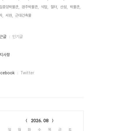
립중앙박물관,
경주박물관,
석탑,
절터,
산성,
박물관,
자,
서원,
근대건축물,
근글
인기글
지사항
acebook
Twitter
lendar
2026. 08
일
월
화
수
목
금
토