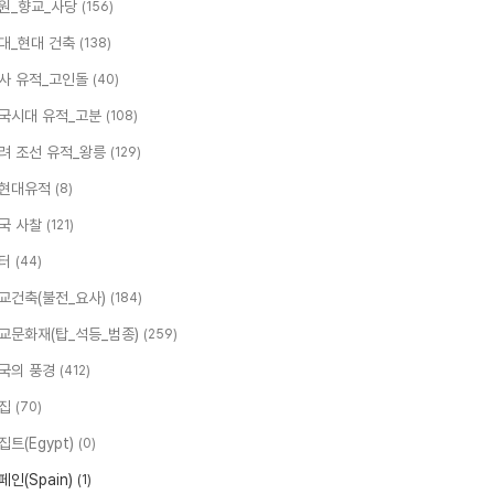
원_향교_사당
(156)
대_현대 건축
(138)
사 유적_고인돌
(40)
국시대 유적_고분
(108)
려 조선 유적_왕릉
(129)
현대유적
(8)
국 사찰
(121)
터
(44)
교건축(불전_요사)
(184)
교문화재(탑_석등_범종)
(259)
국의 풍경
(412)
집
(70)
집트(Egypt)
(0)
페인(Spain)
(1)