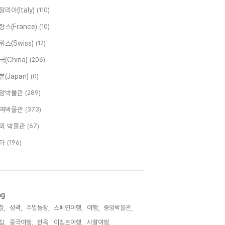
탈리아(Italy)
(110)
랑스(France)
(10)
위스(Swiss)
(12)
국(China)
(206)
본(Japan)
(0)
앙박물관
(289)
역박물관
(373)
외 박물관
(67)
타
(196)
ag
찰,
성곽,
주말농장,
스페인여행,
여행,
중앙박물관,
집,
중국여행,
한옥,
이집트여행,
사찰여행,