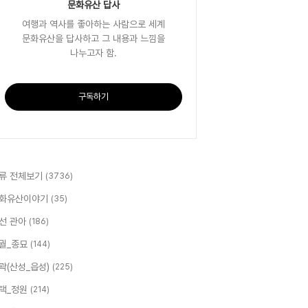
문화유산 답사
여행과 역사를 좋아하는 사람으로 세계
문화유산을 답사하고 그 내용과 느낌을
나누고자 함.
구독하기
류 전체보기
(3736)
화유산이야기
(35)
선 관아
(186)
궐_종묘
(144)
곽(산성_읍성)
(225)
택_정원
(214)