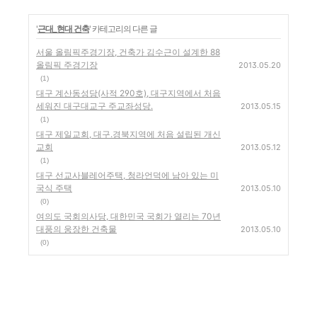
'
근대_현대 건축
' 카테고리의 다른 글
서울 올림픽주경기장, 건축가 김수근이 설계한 88
올림픽 주경기장
2013.05.20
(1)
대구 계산동성당(사적 290호), 대구지역에서 처음
세워진 대구대교구 주교좌성당.
2013.05.15
(1)
대구 제일교회, 대구.경북지역에 처음 설립된 개신
교회
2013.05.12
(1)
대구 선교사블레어주택, 청라언덕에 남아 있는 미
국식 주택
2013.05.10
(0)
여의도 국회의사당, 대한민국 국회가 열리는 70년
대풍의 웅장한 건축물
2013.05.10
(0)