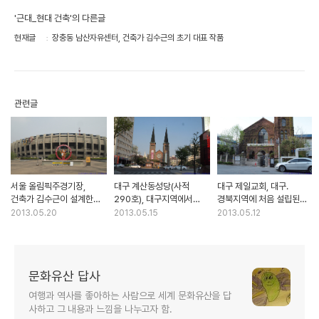
'근대_현대 건축'의 다른글
현재글
장충동 남산자유센터, 건축가 김수근의 초기 대표 작품
관련글
서울 올림픽주경기장,
대구 계산동성당(사적
대구 제일교회, 대구.
건축가 김수근이 설계한
290호), 대구지역에서
경북지역에 처음 설립된
88올림픽 주경기장
처음 세워진 대구대교구
개신교회
2013.05.20
2013.05.15
2013.05.12
주교좌성당.
문화유산 답사
여행과 역사를 좋아하는 사람으로 세계 문화유산을 답
사하고 그 내용과 느낌을 나누고자 함.