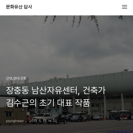
문화유산 답사
근대_현대 건축
장충동 남산자유센터, 건축가
김수근의 초기 대표 작품
younghwan
2013. 5. 13. 16:32