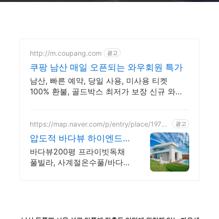
http://m.coupang.com
광고
쿠팡 남산 매일 오픈되는 와우회원 특가
남산, 빠른 예약, 당일 사용, 미사용 티켓
100% 환불, 골드박스 최저가 보장 신규 와우
회원 최대 2만3천원 쿠폰팩+5% 추가적립 혜
택! 여행도 이제 쿠팡에서!
https://map.naver.com/p/entry/place/19708
광고
46886
압도적 바다뷰 하이엔드
풀빌라 7-8월 한정 수영장
바다뷰200평 프라이빗독채
포함
풀빌라, 사계절온수풀/바다
뷰자쿠지/사우나/200인치시
네마 바다뷰 자쿠지 상시 무
료, 7-8월 한정 수영장포함,
핀란드식 사우나,200평정원