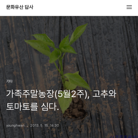
문화유산 답사
기타
가족주말농장(5월2주), 고추와
토마토를 심다.
younghwan
2013. 5. 15. 16:30