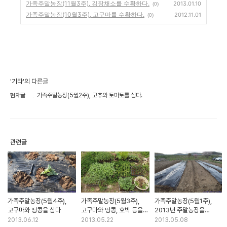
가족주말농장(11월3주), 김장채소를 수확하다.
2013.01.10
(0)
가족주말농장(10월3주), 고구마를 수확하다.
2012.11.01
(0)
'기타'의 다른글
현재글
가족주말농장(5월2주), 고추와 토마토를 심다.
관련글
가족주말농장(5월4주),
가족주말농장(5월3주),
가족주말농장(5월1주),
고구마와 땅콩을 심다
고구마와 땅콩, 호박 등을
2013년 주말농장을
심다.
시작하다.
2013.06.12
2013.05.22
2013.05.08