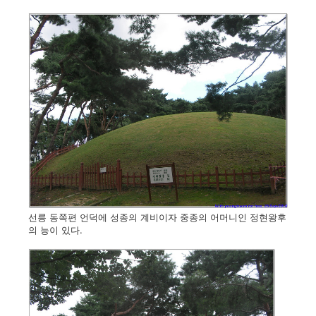
선릉 동쪽편 언덕에 성종의 계비이자 중종의 어머니인 정현왕후
의 능이 있다.