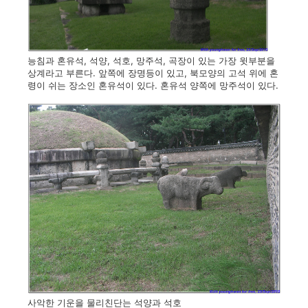
능침과 혼유석, 석양, 석호, 망주석, 곡장이 있는 가장 윗부분을
상계라고 부른다. 앞쪽에 장명등이 있고, 북모양의 고석 위에 혼
령이 쉬는 장소인 혼유석이 있다. 혼유석 양쪽에 망주석이 있다.
사악한 기운을 물리친단는 석양과 석호