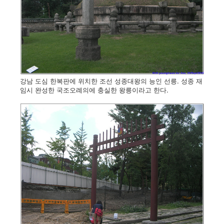
강남 도심 한복판에 위치한 조선 성종대왕의 능인 선릉. 성종 재
임시 완성한 국조오례의에 충실한 왕릉이라고 한다.