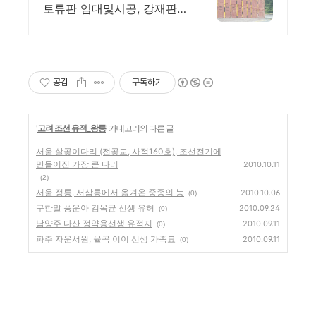
토류판 임대및시공, 강재판넬
강재토류판, 전국 시공
공감
구독하기
'
고려 조선 유적_왕릉
' 카테고리의 다른 글
서울 살곶이다리 (전곶교, 사적160호), 조선전기에
만들어진 가장 큰 다리
2010.10.11
(2)
서울 정릉, 서삼릉에서 옮겨온 중종의 능
2010.10.06
(0)
구한말 풍운아 김옥균 선생 유허
2010.09.24
(0)
남양주 다산 정약용선생 유적지
2010.09.11
(0)
파주 자운서원, 율곡 이이 선생 가족묘
2010.09.11
(0)