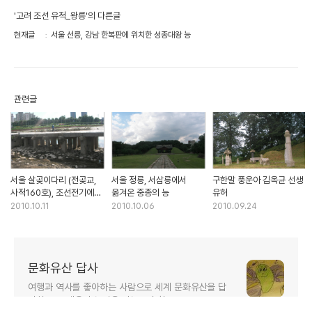
'고려 조선 유적_왕릉'의 다른글
현재글
서울 선릉, 강남 한복판에 위치한 성종대왕 능
관련글
서울 살곶이다리 (전곶교,
서울 정릉, 서삼릉에서
구한말 풍운아 김옥균 선생
사적160호), 조선전기에
옮겨온 중종의 능
유허
만들어진 가장 큰 다리
2010.10.11
2010.10.06
2010.09.24
문화유산 답사
여행과 역사를 좋아하는 사람으로 세계 문화유산을 답
사하고 그 내용과 느낌을 나누고자 함.