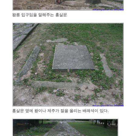
왕릉 입구임을 말해주는 홍살문
홍살문 옆에 왕이나 제주가 절을 올리는 배례석이 있다.