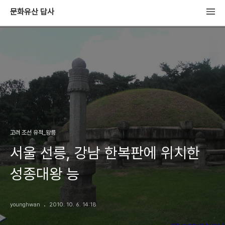
문화유산 답사
고려 조선 유적_왕릉
서울 선릉, 강남 한복판에 위치한
성종대왕 능
younghwan
2010. 10. 6. 14:18