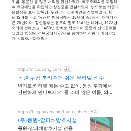
궤범, 동문선 등 많은 서적을 편찬하였다. 국조오례의를 제정하
여 유교예법을 확립하고 창경궁을 건설하였다. 밖으로는 허종과
윤필상을 보내 압록강, 두만강의 건주야인을 정벌하였다. 16
남.12녀를 두고 1497년 창덕궁에서 38세에 승하하니 재위기간
은 25년이다. 정현왕후는 윤호의 딸로 1462년 태어나, 1473년
숙의에 봉해졌고, 1480년 왕비로 책봉되어 중종과 신숙공주를
낳았고 1530년 경복궁에서 69세로 승하하여 선릉에 예장되었
다. <출처:문화재청>
http://m.coupang.com
광고
동원 쿠팡 분리수거 쉬운 무라벨 생수
번거로운 라벨 떼는 수고 없이, 동원 쿠팡에서
간편하게 만나보세요. 물 소비 많은 여름, 와우
회원 캐시 적립으로 알뜰하게 생수 구매하세
요.
https://blog.naver.com/trueteachers
광고
(주)동원-암파쇄방호시설
동원-암파쇄방호시설 전용