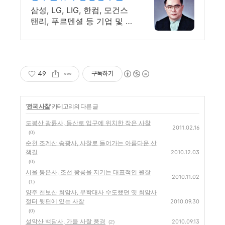
원
삼성, LG, LIG, 한컴, 모건스
탠리, 푸르덴셜 등 기업 및 개
인풍수 자문.
49
구독하기
'
전국 사찰
' 카테고리의 다른 글
도봉산 광륜사, 등산로 입구에 위치한 작은 사찰
2011.02.16
(0)
순천 조계산 송광사, 사찰로 들어가는 아름다운 산
책길
2010.12.03
(0)
서울 봉은사, 조선 왕릉을 지키는 대표적인 원찰
2010.11.02
(1)
양주 천보산 회암사, 무학대사 수도했던 옛 회암사
절터 뒷편에 있는 사찰
2010.09.30
(0)
설악산 백담사, 가을 사찰 풍경
2010.09.13
(2)