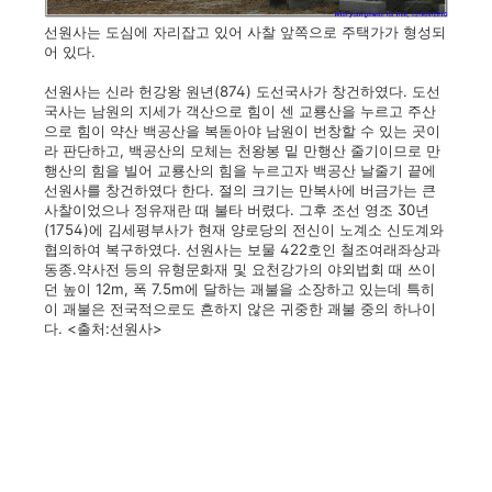
선원사는 도심에 자리잡고 있어 사찰 앞쪽으로 주택가가 형성되
어 있다.
선원사는 신라 헌강왕 원년(874) 도선국사가 창건하였다. 도선
국사는 남원의 지세가 객산으로 힘이 센 교룡산을 누르고 주산
으로 힘이 약산 백공산을 복돋아야 남원이 번창할 수 있는 곳이
라 판단하고, 백공산의 모체는 천왕봉 밑 만행산 줄기이므로 만
행산의 힘을 빌어 교룡산의 힘을 누르고자 백공산 날줄기 끝에
선원사를 창건하였다 한다. 절의 크기는 만복사에 버금가는 큰
사찰이었으나 정유재란 때 불타 버렸다. 그후 조선 영조 30년
(1754)에 김세평부사가 현재 양로당의 전신이 노계소 신도계와
협의하여 복구하였다. 선원사는 보물 422호인 철조여래좌상과
동종.약사전 등의 유형문화재 및 요천강가의 야외법회 때 쓰이
던 높이 12m, 폭 7.5m에 달하는 괘불을 소장하고 있는데 특히
이 괘불은 전국적으로도 흔하지 않은 귀중한 괘불 중의 하나이
다. <출처:선원사>