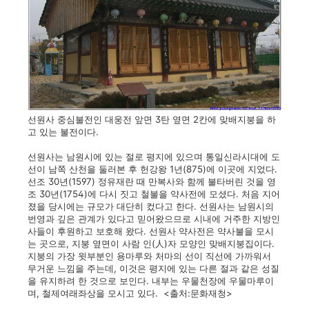
선원사 중심불전인 대웅전 앞면 3탄 옆면 2칸에 맞배지붕을 하
고 있는 불전이다.
선원사는 남원시에 있는 절로 평지에 있으며 통일신라시대에 도
선이 남쪽 산천을 둘러본 후 헌강왕 1년(875)에 이곳에 지었다.
선조 30년(1597) 정유재란 때 만복사와 함께 불타버린 것을 영
조 30년(1754)에 다시 짓고 철불을 약사전에 모셨다. 처음 지어
졌을 당시에는 규모가 대단히 컸다고 한다. 선원사는 남원시의
번영과 깊은 관계가 있다고 믿어왔으므로 시내에 거주한 지방인
사들이 후원하고 보호해 왔다. 선원사 약사전은 약사불을 모시
는 곳으로, 지붕 옆면이 사람 인(人)자 모양인 맞배지붕집이다.
지붕의 가장 윗부분인 용마루와 처마의 선이 직선에 가까워서
무거운 느낌을 주는데, 이것은 평지에 있는 다른 절과 같은 성질
을 유지하려 한 것으로 보인다. 내부는 우물천장에 우물마루이
며, 철제여래좌상을 모시고 있다. <출처:문화재청>