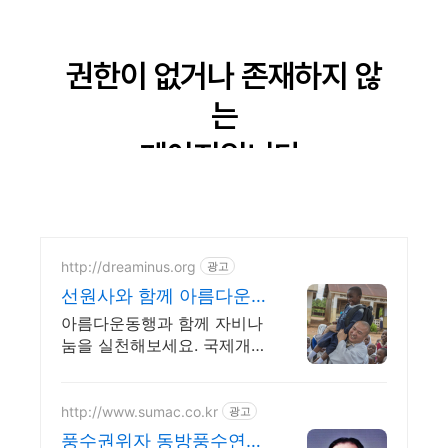
http://dreaminus.org
광고
선원사와 함께 아름다운
동행 대한불교조계종 설
아름다운동행과 함께 자비나
립 모금기관
눔을 실천해보세요. 국제개
발,긴급구호,사회복지,NGO
http://www.sumac.co.kr
광고
풍수권위자 동방풍수연구