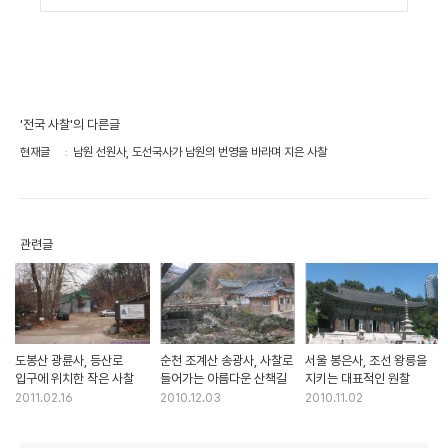
'전국 사찰'의 다른글
현재글
남원 선원사, 도선국사가 남원의 번영을 바라며 지은 사찰
관련글
도봉산 광륜사, 등산로
순천 조계산 송광사, 사찰로
서울 봉은사, 조선 왕릉을
입구에 위치한 작은 사찰
들어가는 아름다운 산책길
지키는 대표적인 원찰
2011.02.16
2010.12.03
2010.11.02