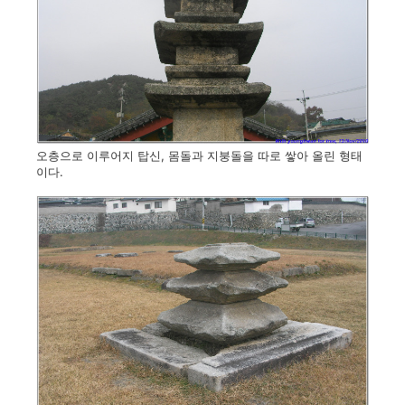
오층으로 이루어지 탑신, 몸돌과 지붕돌을 따로 쌓아 올린 형태
이다.