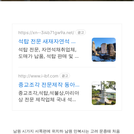
https://xn--3i4b71gw9a.net/
광고
석탑 전문 새재자연석 합
리적인 가격으로 전국 납
석탑 전문, 자연석채취업체,
품
도매가 납품, 석탑 판매 및 시
공 전문업체
http://www.i-ibf.com
광고
종교조각 전문제작 동아
석공
종교조각,석탑,석불상,마리아
상 전문 제작업체 국내 석조
각 장인 직접조각.
남원 시가지 서쪽편에 위치하 남원 만복사는 고려 문종때 처음