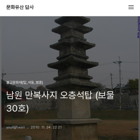
문화유산 답사
불교문화재(탑_석등_범종)
남원 만복사지 오층석탑 (보물
30호)
younghwan
2010. 11. 24. 22:21