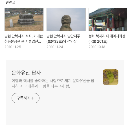
관련글
남원 만복사지 석좌, 거대한
남원 만복사지 당간지주
봉화 북지리 마애여래좌상
청동불상을 올려 놓았던
(보물32호)와 석인상
(국보 201호)
자리 (보물31호)
2010.11.25
2010.11.24
2010.10.16
문화유산 답사
여행과 역사를 좋아하는 사람으로 세계 문화유산을 답
사하고 그 내용과 느낌을 나누고자 함.
구독하기