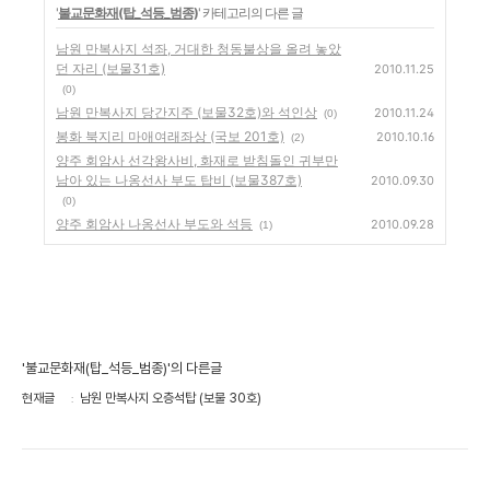
'
불교문화재(탑_석등_범종)
' 카테고리의 다른 글
남원 만복사지 석좌, 거대한 청동불상을 올려 놓았
던 자리 (보물31호)
2010.11.25
(0)
남원 만복사지 당간지주 (보물32호)와 석인상
2010.11.24
(0)
봉화 북지리 마애여래좌상 (국보 201호)
2010.10.16
(2)
양주 회암사 선각왕사비, 화재로 받침돌인 귀부만
남아 있는 나옹선사 부도 탑비 (보물387호)
2010.09.30
(0)
양주 회암사 나옹선사 부도와 석등
2010.09.28
(1)
'불교문화재(탑_석등_범종)'의 다른글
현재글
남원 만복사지 오층석탑 (보물 30호)