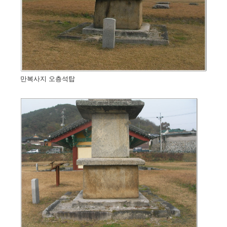
만복사지 오층석탑