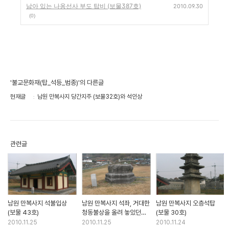
남아 있는 나옹선사 부도 탑비 (보물387호)
2010.09.30
(0)
'불교문화재(탑_석등_범종)'의 다른글
현재글
남원 만복사지 당간지주 (보물32호)와 석인상
관련글
남원 만복사지 석불입상
남원 만복사지 석좌, 거대한
남원 만복사지 오층석탑
(보물 43호)
청동불상을 올려 놓았던
(보물 30호)
자리 (보물31호)
2010.11.25
2010.11.25
2010.11.24