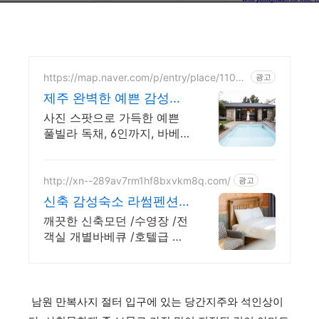
https://map.naver.com/p/entry/place/11049
광고
23273
제주 완벽한 예쁜 감성풀
빌라 대문을 여는 순간 예
사진 스팟으로 가득한 예쁜
쁨 가득
풀빌라 독채, 6인까지, 바베
큐불멍, 어메니티까지 완벽
감귤로 유명한 제주도 남원,
새로오픈한 신상 풀빌라, 5성
http://xn--289av7rm1hf8bxvkm8q.com/
광고
호텔급 시설 인테리어
신축 감성숙소 라썸펜션
수영장 바베큐 스파펜션
깨끗한 신축모던 /수영장 /전
객실 개별바베큐 /호텔급 침
구 /어메니티 /픽업
남원 만복사지 절터 입구에 있는 당간지주와 석인상이