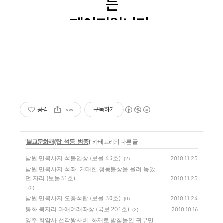
공감
구독하기
'
불교문화재(탑_석등_범종)
' 카테고리의 다른 글
남원 만복사지 석불입상 (보물 43호)
2010.11.25
(2)
남원 만복사지 석좌, 거대한 청동불상을 올려 놓았
던 자리 (보물31호)
2010.11.25
(0)
남원 만복사지 오층석탑 (보물 30호)
2010.11.24
(0)
봉화 북지리 마애여래좌상 (국보 201호)
2010.10.16
(2)
양주 회암사 선각왕사비, 화재로 받침돌인 귀부만