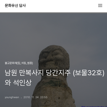
문화유산 답사
불교문화재(탑_석등_범종)
남원 만복사지 당간지주 (보물32호)
와 석인상
younghwan
2010. 11. 24. 23:55