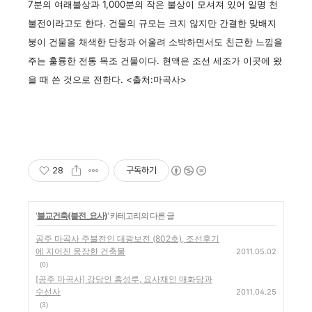
7분의 여래불상과 1,000분의 작은 불상이 모셔져 있어 일명 천
불전이라고도 한다. 건물의 규모는 크지 않지만 간결한 맞배지
붕이 건물을 채색한 단청과 어울려 소박하면서도 친근한 느낌을
주는 훌륭한 전통 목조 건물이다. 현액은 조선 세조가 이곳에 왔
을 때 쓴 것으로 전한다. <출처:마곡사>
28
구독하기
'
불교건축(불전_요사)
' 카테고리의 다른 글
공주 마곡사 주불전인 대광보전 (802호), 조선후기
에 지어진 웅장한 건축물
2011.05.02
(0)
[공주 마곡사] 강당인 흥성루, 요사채인 매화당과
수선사
2011.04.25
(3)