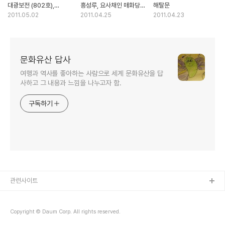
대광보전 (802호),
흥성루, 요사채인 매화당과
해탈문
조선후기에 지어진 웅장한
수선사
2011.05.02
2011.04.25
2011.04.23
건축물
문화유산 답사
여행과 역사를 좋아하는 사람으로 세계 문화유산을 답
사하고 그 내용과 느낌을 나누고자 함.
구독하기
관련사이트
Copyright © Daum Corp. All rights reserved.