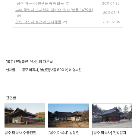
[공주 마곡사] 천왕문과 해탈문
2011.04.23
(0)
부여 무량사 요사채와 김시습 초상 (보물 1479호)
2011.02.15
(0)
양양 낙산사 불전과 요사채들
2011.02.06
(2)
'불교건축(불전_요사)'의 다른글
현재글
공주 마곡사, 영산전(보물 800호)과 명부전
관련글
공주 마곡사 주불전인
[공주 마곡사] 강당인
[공주 마곡사] 천왕문과