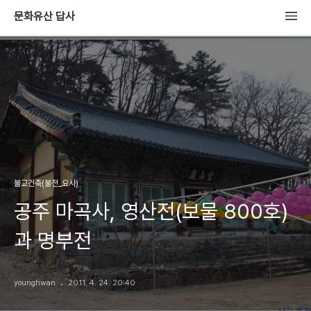
문화유산 답사
불교건축(불전_요사)
공주 마곡사, 영산전(보물 800호)
과 명부전
younghwan
2011. 4. 24. 20:40