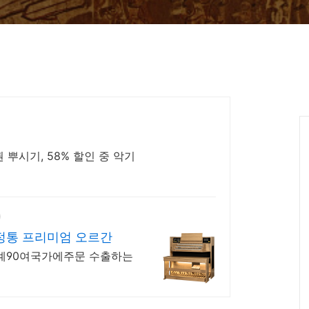
집에서 배우는 바이올린 스즈키 1권 뿌시기, 58% 할인 중 악기
정통 프리미엄 오르간
계90여국가에주문 수출하는