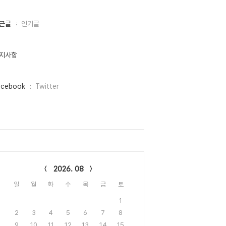
근글
인기글
지사항
acebook
Twitter
lendar
2026. 08
일
월
화
수
목
금
토
1
2
3
4
5
6
7
8
9
10
11
12
13
14
15