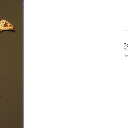
방
To
문
To
자
Ye
수