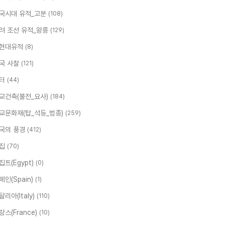
국시대 유적_고분
(108)
려 조선 유적_왕릉
(129)
현대유적
(8)
국 사찰
(121)
터
(44)
교건축(불전_요사)
(184)
교문화재(탑_석등_범종)
(259)
국의 풍경
(412)
집
(70)
집트(Egypt)
(0)
페인(Spain)
(1)
탈리아(Italy)
(110)
랑스(France)
(10)