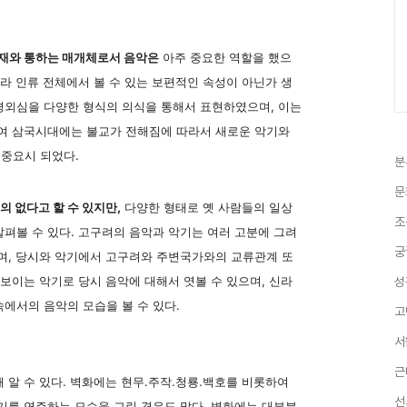
재와 통하는 매개체로서 음악은
아주 중요한 역할을 했으
니라 인류 전체에서 볼 수 있는 보편적인 속성이 아닌가 생
경외심을 다양한 형식의 의식을 통해서 표현하였으며, 이는
하여 삼국시대에는 불교가 전해짐에 따라서 새로운 악기와
중요시 되었다.
분
문
 없다고 할 수 있지만,
다양한 형태로 옛 사람들의 일상
조
펴볼 수 있다. 고구려의 음악과 악기는 여러 고분에 그려
궁
으며, 당시와 악기에서 고구려와 주변국가와의 교류관계 또
 보이는 악기로 당시 음악에 대해서 엿볼 수 있으며, 신라
성
에서의 음악의 모습을 볼 수 있다.
고
서
근
 알 수 있다. 벽화에는 현무.주작.청룡.백호를 비롯하여
선
기를 연주하는 모습을 그린 경우도 많다. 벽화에는 대부분