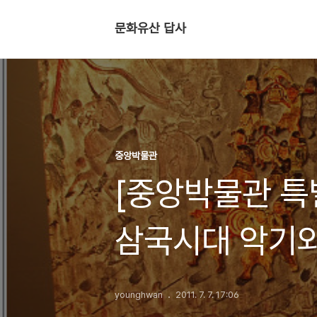
문화유산 답사
중앙박물관
[중앙박물관 특별
삼국시대 악기와
younghwan
2011. 7. 7. 17:06