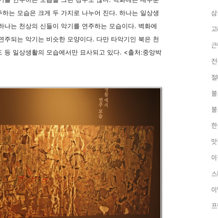
하는 모습은 크게 두 가지로 나누어 진다. 하나는 일상생
삼
 하나는 천상의 신들이 악기를 연주하는 모습이다. 벽화에
고
연주되는 악기는 비슷한 모양이다. 다만 타악기인 북은 천
근
도 등 일상생활의 모습에서만 묘사되고 있다. <출처:중앙박
전
절
불
불
한
맛
이
스
이
프