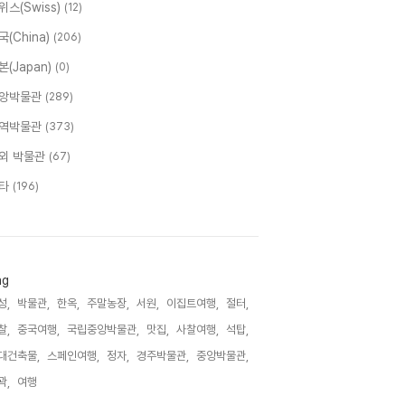
위스(Swiss)
(12)
국(China)
(206)
본(Japan)
(0)
앙박물관
(289)
역박물관
(373)
외 박물관
(67)
타
(196)
ag
성,
박물관,
한옥,
주말농장,
서원,
이집트여행,
절터,
찰,
중국여행,
국립중앙박물관,
맛집,
사찰여행,
석탑,
대건축물,
스페인여행,
정자,
경주박물관,
중앙박물관,
곽,
여행,