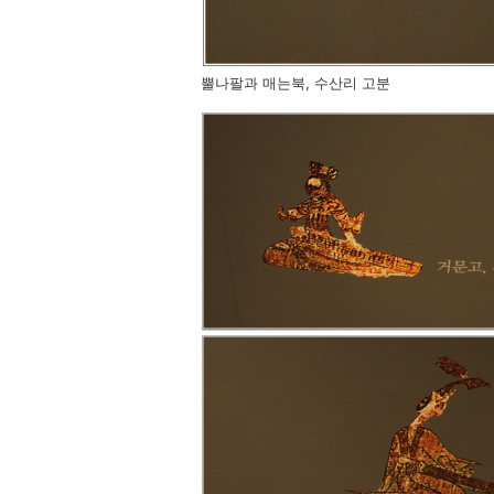
뿔나팔과 매는북, 수산리 고분