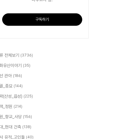
구독하기
류 전체보기
(3736)
화유산이야기
(35)
선 관아
(186)
궐_종묘
(144)
곽(산성_읍성)
(225)
택_정원
(214)
원_향교_사당
(156)
대_현대 건축
(138)
사 유적_고인돌
(40)