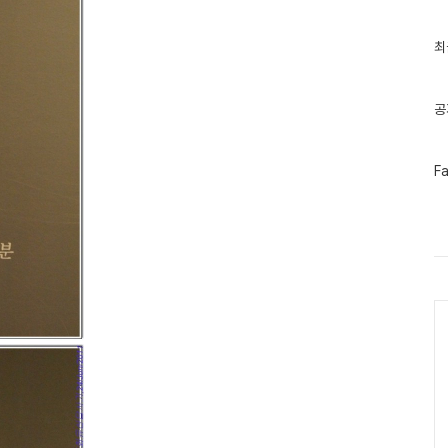
최
최
근
글
과
인
공
기
글
페
F
이
스
북
트
위
터
플
러
Ca
그
인