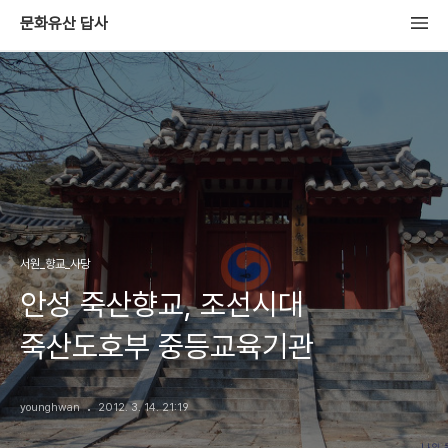
문화유산 답사
서원_향교_사당
안성 죽산향교, 조선시대
죽산도호부 중등교육기관
younghwan
2012. 3. 14. 21:19