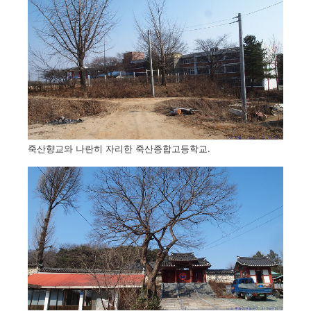
죽산향교와 나란히 자리한 죽산종합고등학교.