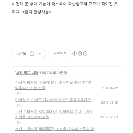
이건해 온 후에 기능이 축소되어 죽산향교의 규모가 작아진 듯
하다. <출처:안성시청>
16
구독하기
'
서원_향교_사당
' 카테고리의 다른 글
안성 덕봉서원, 숙종대 문신 오두인을 모신 경기지
역을 대표하는 서원
2012.03.19
(0)
안성향교, 안성군 관아에서 설치한 중등교육기관
2012.03.18
(0)
논산 돈암서원(사적383호), 김장생을 모시는 기호
지방을 대표하는 서원
2012.02.20
(0)
논산 노강서원(魯岡書院), 조선후기 당파 소론의 영