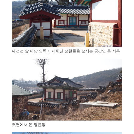
대선전 앞 마당 양쪽에 세워진 선현들을 모시는 공간인 동.서무
뒷편에서 본 명륜당