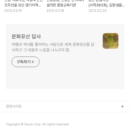
오두인을 모신 경기지역을
설치한 중등교육기관
(사적383호), 김장생을
대표하는 서원
모시는 기호지방을
2012.03.19
2012.03.18
2012.02.20
대표하는 서원
문화유산 답사
여행과 역사를 좋아하는 사람으로 세계 문화유산을 답
사하고 그 내용과 느낌을 나누고자 함.
구독하기
관련사이트
Copyright © Daum Corp. All rights reserved.