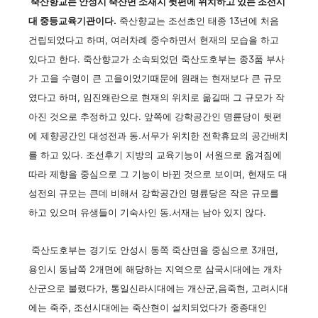
죽산향교는 안성시 죽산면 소재지 뒷편에 위치하고 있는 조선시
대 중등교육기관이다.
죽산향교는 조선초인 태종 13년에 처음
건립되었다고 하며, 여러차례 중수하면서 현재의 모습을 하고
있다고 한다. 죽산향교가 소속되었던 죽산도호부는 종3품 부사
가 고을 수령이 큰 고을이었기때문에 원래는 현재보다 큰 규모
였다고 하며, 임진왜란으로 현재의 위치로 옮길때 그 규모가 작
아진 것으로 추정하고 있다. 앞쪽에 강학공간인 명륜당이 뒷편
에 제향공간인 대성전과 동.서무가 위치한 전학휴묘의 공간배치
를 하고 있다. 조선후기 지방의 교육기능이 서원으로 옮겨짐에
따라 제향을 중심으로 그 기능이 바뀐 것으로 보이며, 현재도 대
성전의 규모는 큰데 비해서 강학공간인 명륜당은 작은 규모를
하고 있으며 유생들이 기숙사인 동.서재는 남아 있지 않다.
죽산도호부는 경기도 안성시 동쪽 죽산면을 중심으로 3개면,
용인시 동남쪽 2개면에 해당하는 지역으로 삼국시대에는 개차
산군으로 불렸다가, 통일신라시대에는 개산군,음죽현, 고려시대
에는 죽주, 조선시대에는 죽산현이 설치되었다가 중종대인