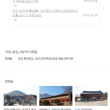
수 윤증을 모신 서원
2012.02.18
(0)
논산 모선재(慕先齋), 조선중기 유학자 김장생의 선
조를 모시기 위한 재실
2012.02.09
(0)
'서원_향교_사당'의 다른글
현재글
안성 죽산향교, 조선시대 죽산도호부 중등교육기관
관련글
안성 덕봉서원, 숙종대 문신
안성향교, 안성군 관아에서
논산 돈암서원