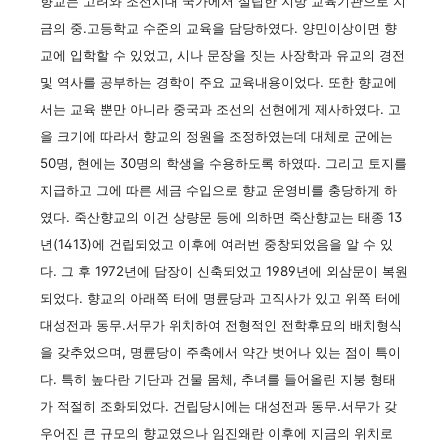
향교는 고려와 조선시대 국가에서 설립한 지방 교육기관으로 지
금의 중.고등학교 수준의 교육을 담당하였다. 양민이상이면 향
교에 입학할 수 있었고, 시나 문장을 짓는 사장학과 유교의 경전
및 역사를 공부하는 경학이 주요 교육내용이었다. 또한 향교에
서는 교육 뿐만 아니라 중국과 조선의 선현에게 제사하였다. 고
을 크기에 따라서 향교의 정원을 조정하였는데 대체로 군에는
50명, 현에는 30명의 학생을 수용하도록 하였따. 그리고 토지를
지급하고 그에 따른 세금 수입으로 향교 운영비를 충당하게 하
였다. 죽산향교의 이건 상량문 등에 의하면 죽산향교는 태종 13
년(1413)에 건립되었고 이후에 여러번 중창되었음을 알 수 있
다. 그 후 1972년에 담장이 신축되었고 1989년에 외삼문이 복원
되었다. 향교의 아래쪽 터에 명륜당과 고직사가 있고 위쪽 터에
대성전과 동무.서무가 위치하여 전형적인 전학후묘의 배치형식
을 갖추었으며, 명륜당이 주축에서 약간 벗어나 있는 점이 특이
다. 특히 높다란 기단과 건물 몸체, 추녀를 들어올린 지붕 형태
가 적절히 조화되었다. 건립당시에는 대성전과 동무.서무가 갖
우어진 큰 규모의 향교였으나 임진왜란 이후에 지금의 위치로