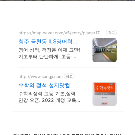
https://map.naver.com/v5/entry/place/1718
광고
841391
청주 금천동 ILS영어학원
쉽고 재미있게 배우는 영
영어 성적, 걱정은 이제 그만!
어
기초부터 탄탄하게! 초등 중
등 고등 전문영어학원 아이
들의 창의성을 발휘하고 영
어로 자유롭게 표현할 수 있
http://www.sungji.com
광고
는 기회를 제공합니다.
수학의 정석 성지닷컴
수학의정석 고등 기본,실력
인강 오픈. 2022 개정 교육
과정 수학과목 안내.