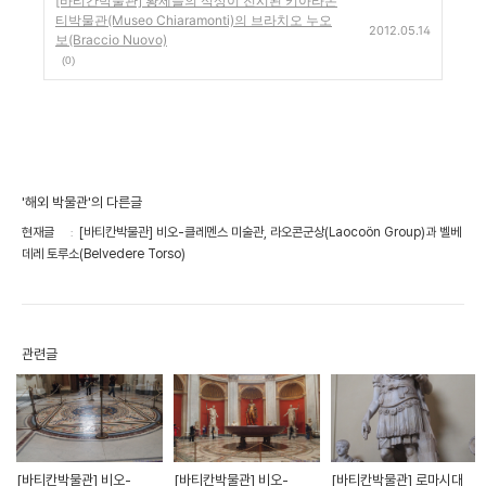
[바티칸박물관] 황제들의 석상이 전시된 키아라몬
티박물관(Museo Chiaramonti)의 브라치오 누오
2012.05.14
보(Braccio Nuovo)
(0)
'해외 박물관'의 다른글
현재글
[바티칸박물관] 비오-클레멘스 미술관, 라오콘군상(Laocoön Group)과 벨베
데레 토루소(Belvedere Torso)
관련글
[바티칸박물관] 비오-
[바티칸박물관] 비오-
[바티칸박물관] 로마시대