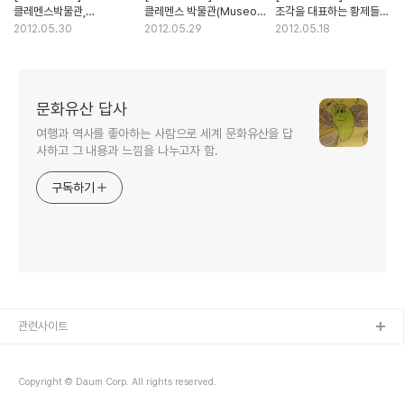
클레멘스박물관,
클레멘스 박물관(Museo
조각을 대표하는 황제들의
그리스십자가형전시실
Pio-Clentinio),
석상을 볼 수 있는
2012.05.30
2012.05.29
2012.05.18
(Greek Cross Gallery)
로마신화를 대표하는
키아라몬티박물관(Museo
신들의 조각상이 전시된
Chiaramonti)
원형의 방(Sala Rotonda)
문화유산 답사
여행과 역사를 좋아하는 사람으로 세계 문화유산을 답
사하고 그 내용과 느낌을 나누고자 함.
구독하기
관련사이트
Copyright © Daum Corp. All rights reserved.