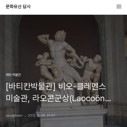
문화유산 답사
해외 박물관
[바티칸박물관] 비오-클레멘스
미술관, 라오콘군상(Laocoön
Group)과 벨베데레 토루소
younghwan
2012. 5. 28. 21:07
(Belvedere Torso)