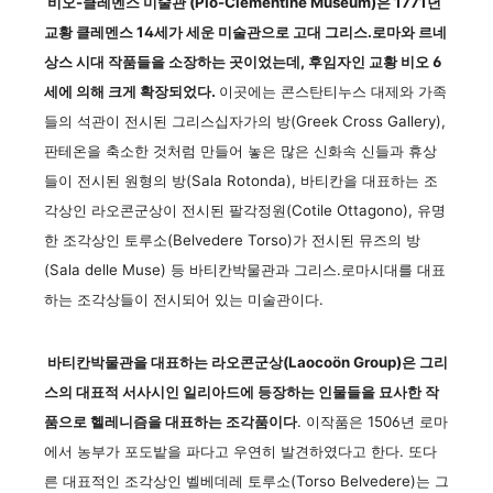
비오-클레멘스 미술관 (Pio-Clementine Museum)은 1771년
교황 클레멘스 14세가 세운 미술관으로 고대 그리스.로마와 르네
상스 시대 작품들을 소장하는 곳이었는데, 후임자인 교황 비오 6
세에 의해 크게 확장되었다.
이곳에는 콘스탄티누스 대제와 가족
들의 석관이 전시된 그리스십자가의 방(Greek Cross Gallery),
판테온을 축소한 것처럼 만들어 놓은 많은 신화속 신들과 휴상
들이 전시된 원형의 방(Sala Rotonda), 바티칸을 대표하는 조
각상인 라오콘군상이 전시된 팔각정원(Cotile Ottagono), 유명
한 조각상인 토루소(Belvedere Torso)가 전시된 뮤즈의 방
(Sala delle Muse) 등 바티칸박물관과 그리스.로마시대를 대표
하는 조각상들이 전시되어 있는 미술관이다.
바티칸박물관을 대표하는 라오콘군상(Laocoön Group)은 그리
스의 대표적 서사시인 일리아드에 등장하는 인물들을 묘사한 작
품으로 헬레니즘을 대표하는 조각품이다
. 이작품은 1506년 로마
에서 농부가 포도밭을 파다고 우연히 발견하였다고 한다. 또다
른 대표적인 조각상인 벨베데레 토루소(Torso Belvedere)는 그