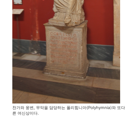
찬가와 웅변, 무악을 담당하는 폴리힘니아(Polyhymnia)와 또다
른 여신상이다.